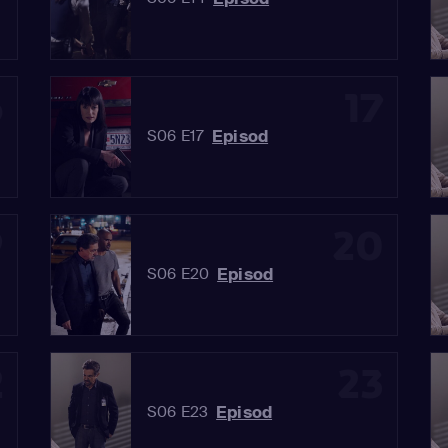
6
17
Episod
S06 E17
9
20
Episod
S06 E20
2
23
Episod
S06 E23