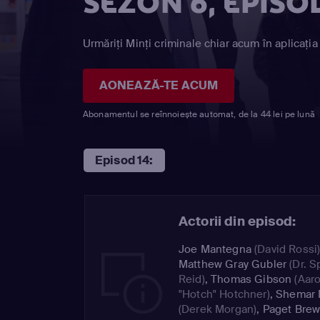
SEZON 6, EPISO
Urmăriți Minţi criminale chiar acum în aplicația
AONEAZĂ-TE ACUM
Abonamentul se reînnoiește automat, de la 44 lei pe lună
Episod 14:
Actorii din episod:
Joe Mantegna
(David Rossi
Matthew Gray Gubler
(Dr. S
Reid)
,
Thomas Gibson
(Aar
"Hotch" Hotchner)
,
Shemar 
(Derek Morgan)
,
Paget Brew