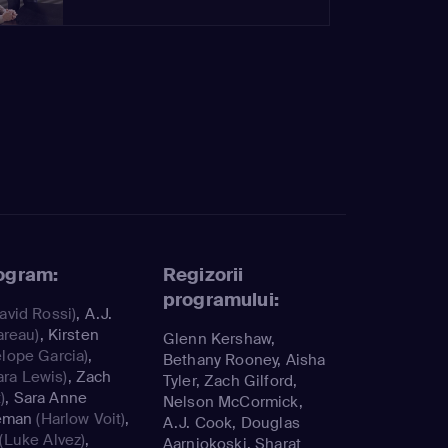
rogram:
Regizorii
programului:
avid Rossi)
,
A.J.
areau)
,
Kirsten
Glenn Kershaw,
lope Garcia)
,
Bethany Rooney, Aisha
ara Lewis)
,
Zach
Tyler, Zach Gilford,
)
,
Sara Anne
Nelson McCormick,
eman
(Harlow Voit)
,
A.J. Cook, Douglas
(Luke Alvez)
,
Aarniokoski, Sharat