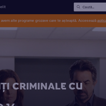
elit
Caută...
r avem alte programe grozave care te așteaptă. Accesează
aplic
ŢI CRIMINALE CU