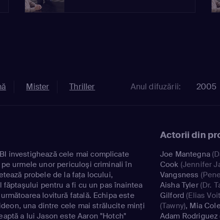
mă
Mister
Thriller
Anul difuzării:
2005
Actorii din p
BI investighează cele mai complicate
Joe Mantegna
(D
d pe urmele unor periculoşi criminali în
Cook
(Jennifer J
etează probele de la faţa locului,
Vangsness
(Pene
l făptaşului pentru a fi cu un pas înaintea
Aisha Tyler
(Dr. T
 următoarea lovitură fatală. Echipa este
Gilford
(Elias Voit
eon, una dintre cele mai strălucite minţi
(Tawny)
,
Mia Col
reaptă a lui Jason este Aaron "Hotch"
Adam Rodriguez