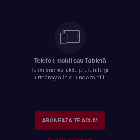
Telefon mobil sau Tabletă
Ia cu tine serialele preferate și
urmărește-le oriunde te afli.
ABONEAZĂ-TE ACUM