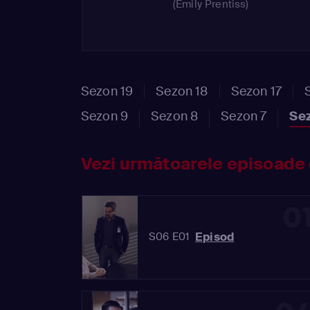
(Emily Prentiss)
Sezon 19
Sezon 18
Sezon 17
Sezon 9
Sezon 8
Sezon 7
Se
Vezi următoarele episoade 
0
Episod
S06 E01