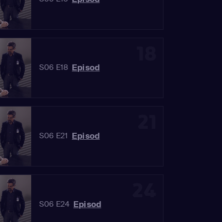
18
Episod
S06 E18
21
Episod
S06 E21
24
Episod
S06 E24