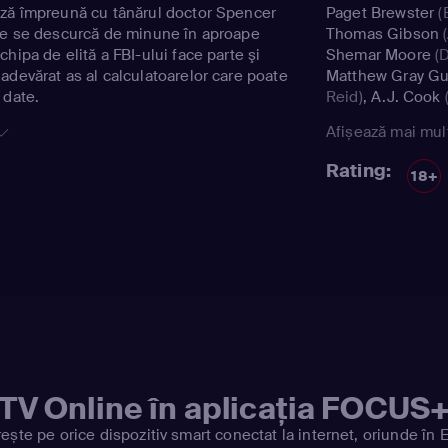
ază împreună cu tânărul doctor Spencer
Paget Brewster
(
ce se descurcă de minune în aproape
Thomas Gibson
(
hipa de elită a FBI-ului face parte şi
Shemar Moore
(D
adevărat as al calculatoarelor care poate
Matthew Gray Gu
 date.
Reid)
,
A.J. Cook
(
Jareau)
,
Mandy P
Afișează mai mul
Gideon)
,
Zach Fi
Jr.)
,
Chaise Goris
Rating:
18+
Sharisse Baker-
Arnold)
,
Neal Jo
Rachel Nichols
(
Matthew Gray Gu
Reid)
TV Online în aplicația FOCUS
ește pe orice dispozitiv smart conectat la internet, oriunde în 