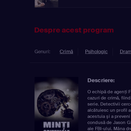
Despre acest program
Genuri:
Crimă
Psihologic
Dra
Descriere:
O echipă de agenţi F
cazuri de crimă, fiin
serie. Detectivii cerc
alcătuiesc un profil a
acestuia şi a preveni
condusă de Jason Gid
ale FBI-ului. Mâna d