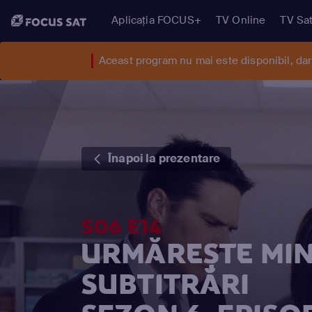
Aplicația FOCUS+
TV Online
TV Sat
Aceast program nu mai este disponibil, da
Înapoi la prezentare
S06 E14
URMĂREȘTE MIN
SUBTITRĂRI