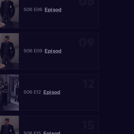
06
Episod
S06 E06
09
Episod
S06 E09
12
Episod
S06 E12
15
Episod
S06 E15