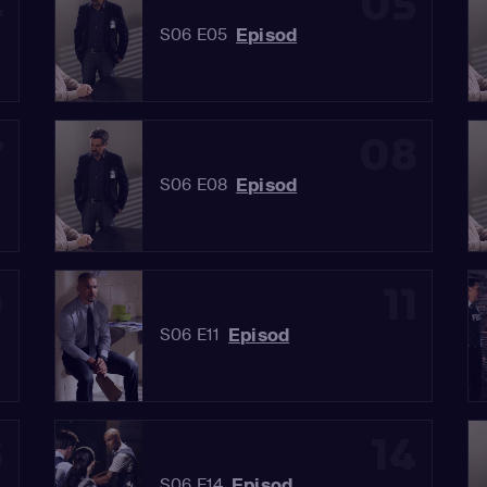
4
05
Episod
S06 E05
7
08
Episod
S06 E08
0
11
Episod
S06 E11
3
14
Episod
S06 E14