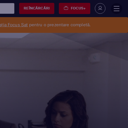
REÎNCĂRCĂRI
FOCUS+
ația Focus Sat
pentru o prezentare completă.