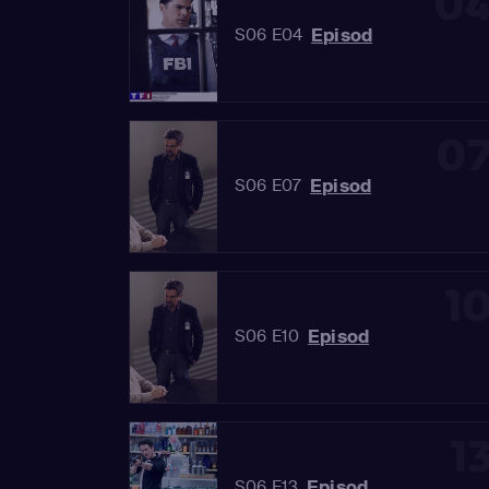
0
Episod
S06 E04
0
Episod
S06 E07
1
Episod
S06 E10
1
Episod
S06 E13