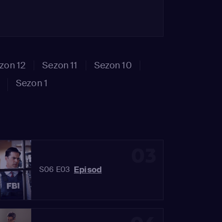
zon 12
Sezon 11
Sezon 10
Sezon 1
03
Episod
S06 E03