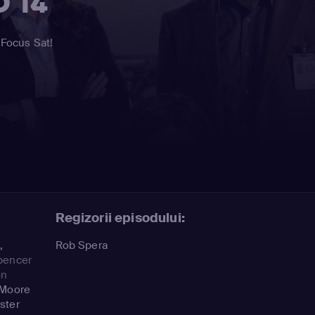
D 14
 Focus Sat!
Regizorii episodului:
)
,
Rob Spera
pencer
on
Moore
ster