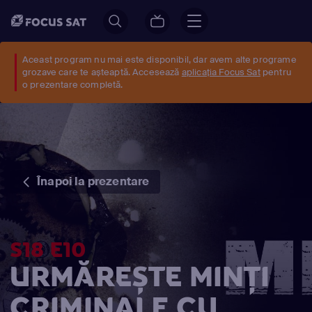
Aceast program nu mai este disponibil, dar avem alte programe
grozave care te așteaptă. Accesează
aplicația Focus Sat
pentru
o prezentare completă.
Înapoi la prezentare
S18 E10
URMĂREȘTE MINŢI
CRIMINALE CU