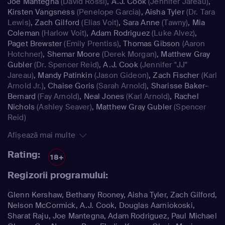
Joe Mantegna
(David Rossi)
,
A.J. Cook
(Jennifer Jareau)
,
Kirsten Vangsness
(Penelope Garcia)
,
Aisha Tyler
(Dr. Tara
Lewis)
,
Zach Gilford
(Elias Voit)
,
Sara Anne
(Tawny)
,
Mia
Coleman
(Harlow Voit)
,
Adam Rodriguez
(Luke Alvez)
,
Paget Brewster
(Emily Prentiss)
,
Thomas Gibson
(Aaron
Hotchner)
,
Shemar Moore
(Derek Morgan)
,
Matthew Gray
Gubler
(Dr. Spencer Reid)
,
A.J. Cook
(Jennifer "JJ"
Jareau)
,
Mandy Patinkin
(Jason Gideon)
,
Zach Fischer
(Karl
Arnold Jr.)
,
Chaise Goris
(Sarah Arnold)
,
Sharisse Baker-
Bernard
(Fay Arnold)
,
Neal Jones
(Karl Arnold)
,
Rachel
Nichols
(Ashley Seaver)
,
Matthew Gray Gubler
(Spencer
Reid)
Afișează mai multe
Rating:
18+
Regizorii programului:
Glenn Kershaw, Bethany Rooney, Aisha Tyler, Zach Gilford,
Nelson McCormick, A.J. Cook, Douglas Aarniokoski,
Sharat Raju, Joe Mantegna, Adam Rodriguez, Paul Michael