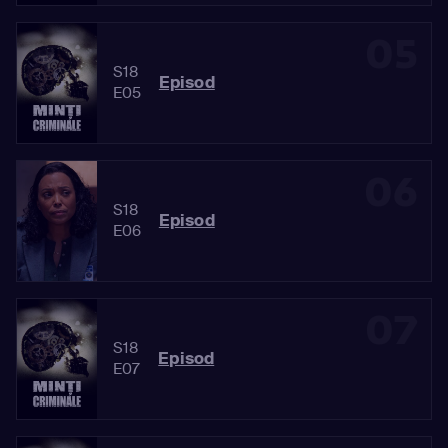
05
S18
Episod
E05
06
S18
Episod
E06
07
S18
Episod
E07