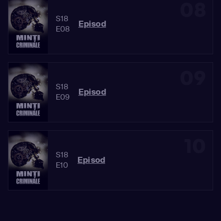
08
S18
Episod
E08
09
S18
Episod
E09
10
S18
Episod
E10