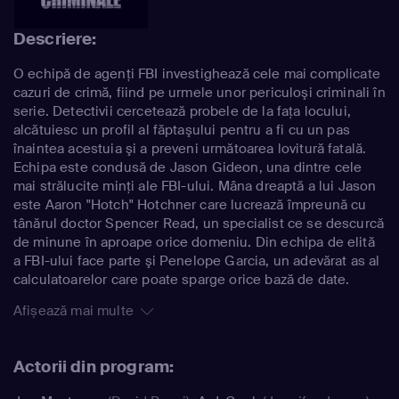
Descriere:
O echipă de agenţi FBI investighează cele mai complicate
cazuri de crimă, fiind pe urmele unor periculoşi criminali în
serie. Detectivii cercetează probele de la faţa locului,
alcătuiesc un profil al făptaşului pentru a fi cu un pas
înaintea acestuia şi a preveni următoarea lovitură fatală.
Echipa este condusă de Jason Gideon, una dintre cele
mai strălucite minţi ale FBI-ului. Mâna dreaptă a lui Jason
este Aaron "Hotch" Hotchner care lucrează împreună cu
tânărul doctor Spencer Read, un specialist ce se descurcă
de minune în aproape orice domeniu. Din echipa de elită
a FBI-ului face parte şi Penelope Garcia, un adevărat as al
calculatoarelor care poate sparge orice bază de date.
Afișează mai multe
Actorii din program: