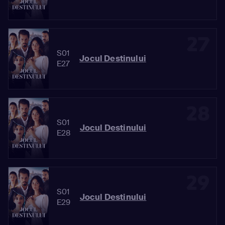
27
S01
Jocul Destinului
E27
28
S01
Jocul Destinului
E28
29
S01
Jocul Destinului
E29