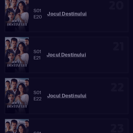
20
S01
Jocul Destinului
E20
21
S01
Jocul Destinului
E21
22
S01
Jocul Destinului
E22
23