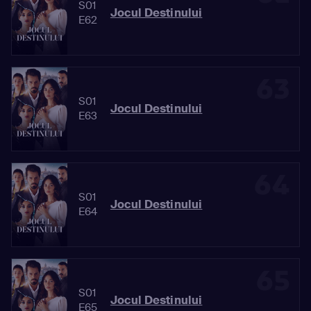
S01
Jocul Destinului
E62
63
S01
Jocul Destinului
E63
64
S01
Jocul Destinului
E64
65
S01
Jocul Destinului
E65