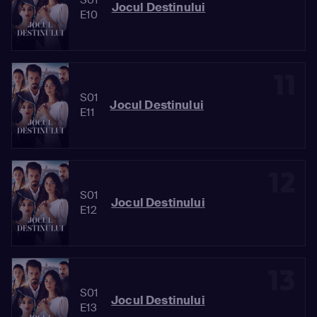
Jocul Destinului
E10
11
S01
Jocul Destinului
E11
12
S01
Jocul Destinului
E12
13
S01
Jocul Destinului
E13