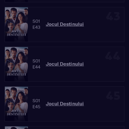
43
S01
Jocul Destinului
E43
44
S01
Jocul Destinului
E44
45
S01
Jocul Destinului
E45