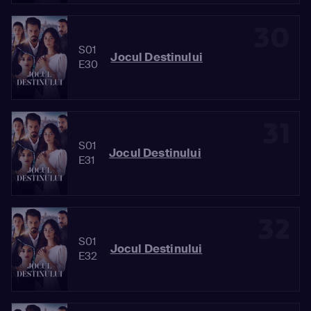
30
S01
Jocul Destinului
E30
31
S01
Jocul Destinului
E31
32
S01
Jocul Destinului
E32