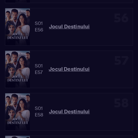
56
S01
Jocul Destinului
E56
57
S01
Jocul Destinului
E57
58
S01
Jocul Destinului
E58