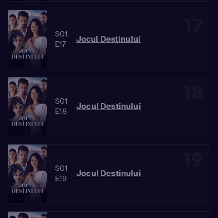
17
S01
Jocul Destinului
E17
18
S01
Jocul Destinului
E18
19
S01
Jocul Destinului
E19