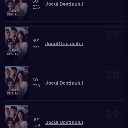
S01
Jocul Destinului
E36
37
S01
Jocul Destinului
E37
38
S01
Jocul Destinului
E38
39
S01
Jocul Destinului
E39