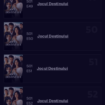
S01
Jocul Destinului
E49
50
S01
Jocul Destinului
E50
51
S01
Jocul Destinului
E51
52
S01
Jocul Destinului
E52