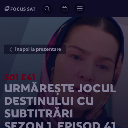
Înapoi la prezentare
S01 E41
URMĂREȘTE JOCUL
DESTINULUI CU
SUBTITRĂRI
SEZON 1, EPISOD 41