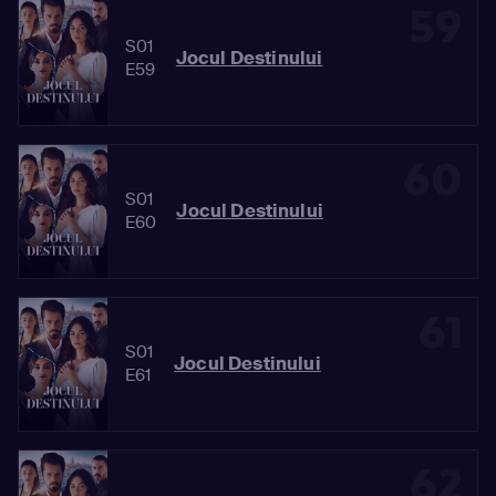
59
S01
Jocul Destinului
E59
60
S01
Jocul Destinului
E60
61
S01
Jocul Destinului
E61
62