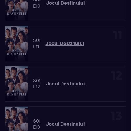
Jocul Destinului
E10
11
S01
Jocul Destinului
E11
12
S01
Jocul Destinului
E12
13
S01
Jocul Destinului
E13