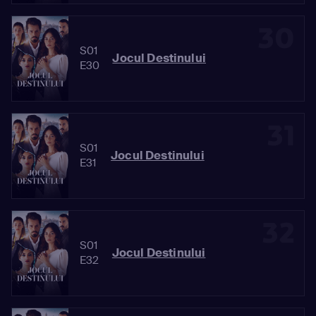
30
S01
Jocul Destinului
E30
31
S01
Jocul Destinului
E31
32
S01
Jocul Destinului
E32