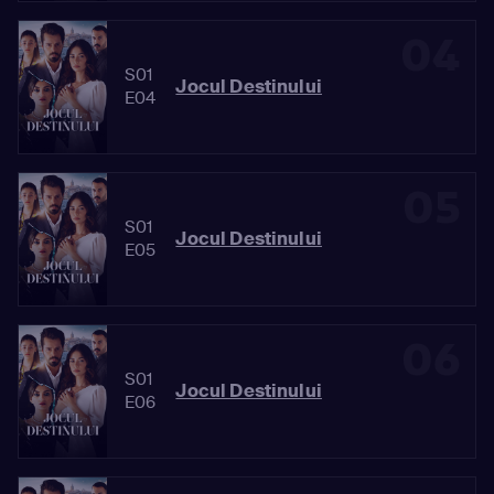
04
S01
Jocul Destinului
E04
05
S01
Jocul Destinului
E05
06
S01
Jocul Destinului
E06