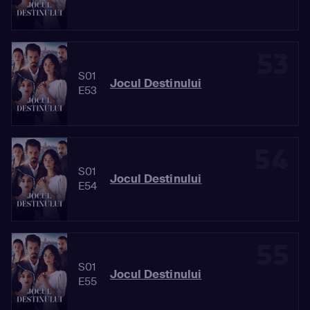
53
S01
Jocul Destinului
E53
54
S01
Jocul Destinului
E54
55
S01
Jocul Destinului
E55