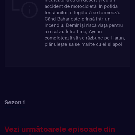
accident de motocicletă. În pofida
tensiunilor, o legătură se formează.
Când Bahar este prinsă într-un
incendiu, Demir își riscă viața pentru
a o salva. Între timp, Aysun
complotează să se răzbune pe Harun,
plănuiește să se mărite cu el și apoi
să-l ucidă, și apoi s-o ia de la capăt
cu Demir.
Sezon 1
Vezi următoarele episoade din