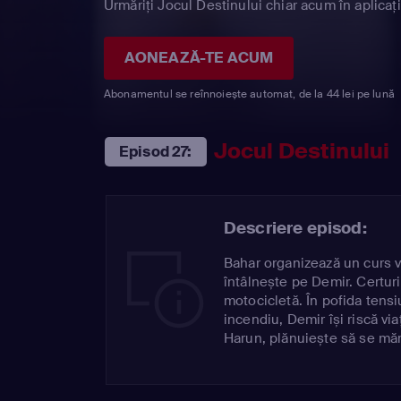
Urmăriți Jocul Destinului chiar acum în aplicaț
AONEAZĂ-TE ACUM
Abonamentul se reînnoiește automat, de la 44 lei pe lună
Jocul Destinului
Episod 27:
Descriere episod:
Bahar organizează un curs vo
întâlnește pe Demir. Certuri
motocicletă. În pofida tensi
incendiu, Demir își riscă vi
Harun, plănuiește să se mărit