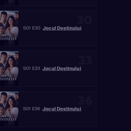
30
Jocul Destinului
S01 E30
33
Jocul Destinului
S01 E33
36
Jocul Destinului
S01 E36