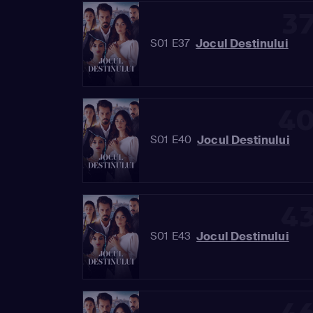
3
Jocul Destinului
S01 E37
4
Jocul Destinului
S01 E40
4
Jocul Destinului
S01 E43