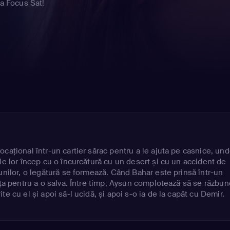
ia Focus Sat!
cațional într-un cartier sărac pentru a le ajuta pe casnice, unde
le lor încep cu o încurcătură cu un desert și cu un accident de
unilor, o legătură se formează. Când Bahar este prinsă într-un
ața pentru a o salva. Între timp, Aysun complotează să se răzbu
e cu el și apoi să-l ucidă, și apoi s-o ia de la capăt cu Demir.