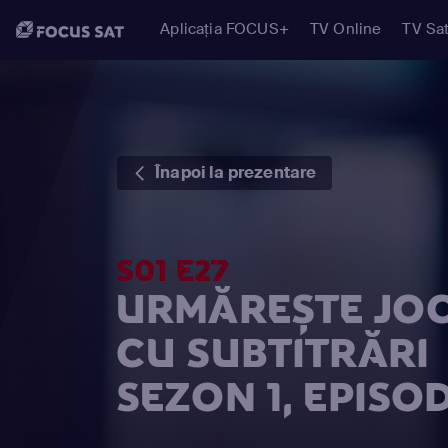
Aplicația FOCUS+
TV Online
TV Sat
Înapoi la prezentare
S01 E27
URMĂREȘTE JOC
CU SUBTITRĂRI
SEZON 1, EPISOD