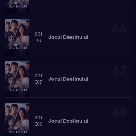
66
S01
Jocul Destinului
E66
67
S01
Jocul Destinului
E67
68
S01
Jocul Destinului
E68