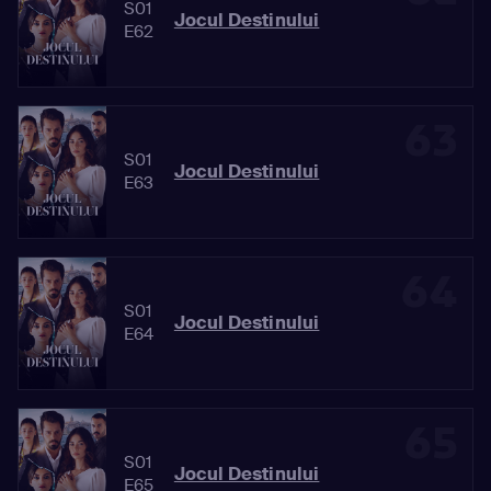
S01
Jocul Destinului
E62
63
S01
Jocul Destinului
E63
64
S01
Jocul Destinului
E64
65
S01
Jocul Destinului
E65