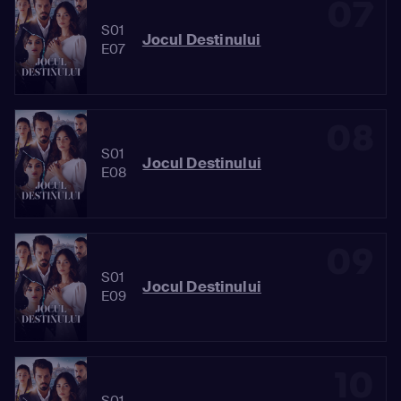
07
S01
Jocul Destinului
E07
08
S01
Jocul Destinului
E08
09
S01
Jocul Destinului
E09
10
S01