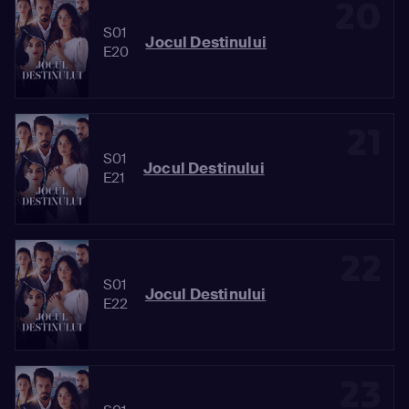
20
S01
Jocul Destinului
E20
21
S01
Jocul Destinului
E21
22
S01
Jocul Destinului
E22
23