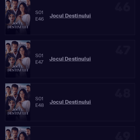
46
S01
Jocul Destinului
E46
47
S01
Jocul Destinului
E47
48
S01
Jocul Destinului
E48
49