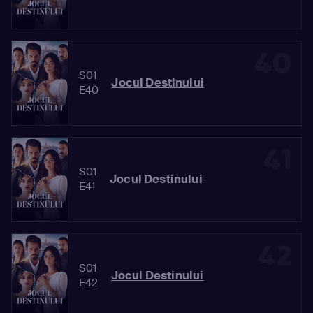
40
S01
Jocul Destinului
E40
41
S01
Jocul Destinului
E41
42
S01
Jocul Destinului
E42