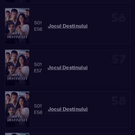
56
S01
Jocul Destinului
E56
57
S01
Jocul Destinului
E57
58
S01
Jocul Destinului
E58