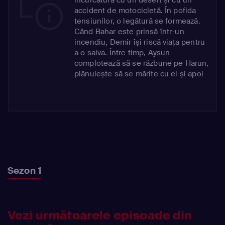
accident de motocicletă. În pofida
tensiunilor, o legătură se formează.
Când Bahar este prinsă într-un
incendiu, Demir își riscă viața pentru
a o salva. Între timp, Aysun
complotează să se răzbune pe Harun,
plănuiește să se mărite cu el și apoi
să-l ucidă, și apoi s-o ia de la capăt
cu Demir.
Sezon 1
Vezi următoarele episoade din