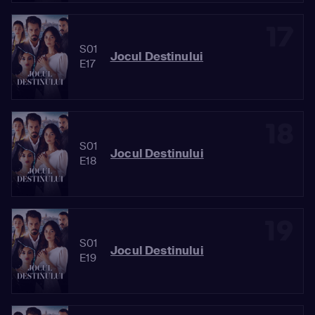
17
S01
Jocul Destinului
E17
18
S01
Jocul Destinului
E18
19
S01
Jocul Destinului
E19