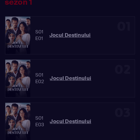
sezon 1
01
S01
Jocul Destinului
E01
02
S01
Jocul Destinului
E02
03
S01
Jocul Destinului
E03