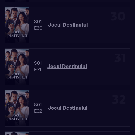
30
S01
Jocul Destinului
E30
31
S01
Jocul Destinului
E31
32
S01
Jocul Destinului
E32