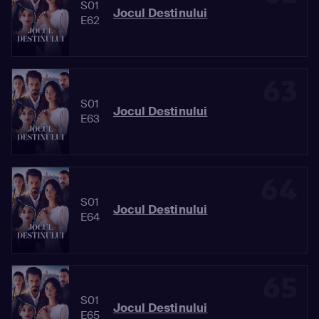
S01
Jocul Destinului
E62
63
S01
Jocul Destinului
E63
64
S01
Jocul Destinului
E64
65
S01
Jocul Destinului
E65