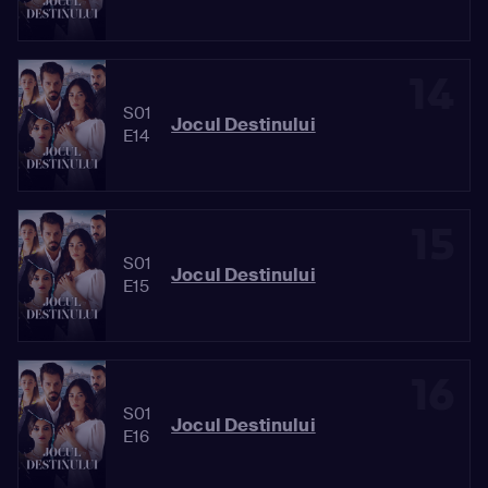
14
S01
Jocul Destinului
E14
15
S01
Jocul Destinului
E15
16
S01
Jocul Destinului
E16