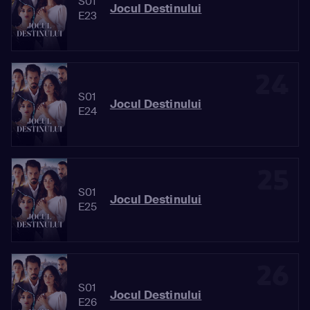
S01
Jocul Destinului
E23
24
S01
Jocul Destinului
E24
25
S01
Jocul Destinului
E25
26
S01
Jocul Destinului
E26