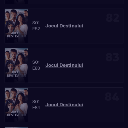
82
S01
Jocul Destinului
E82
83
S01
Jocul Destinului
E83
84
S01
Jocul Destinului
E84