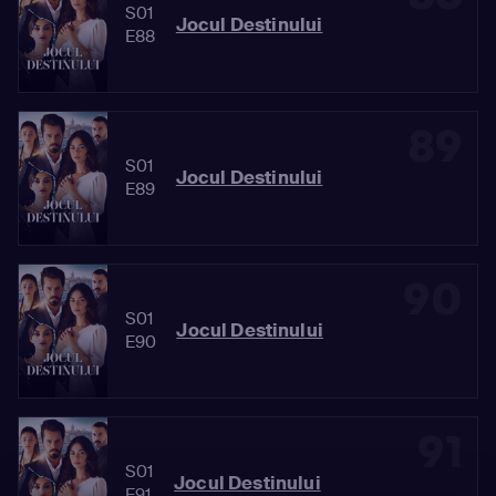
S01
Jocul Destinului
E88
89
S01
Jocul Destinului
E89
90
S01
Jocul Destinului
E90
91
S01
Jocul Destinului
E91