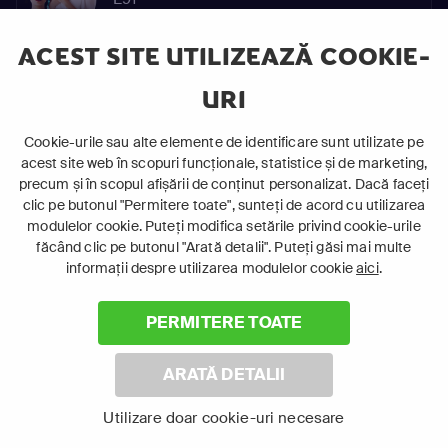
ACEST SITE UTILIZEAZĂ COOKIE-
URI
Despre acest program
Cookie-urile sau alte elemente de identificare sunt utilizate pe
acest site web în scopuri funcționale, statistice și de marketing,
precum și în scopul afișării de conținut personalizat. Dacă faceți
clic pe butonul "Permitere toate", sunteți de acord cu utilizarea
Genuri:
Dramă
De familie
modulelor cookie. Puteți modifica setările privind cookie-urile
făcând clic pe butonul "Arată detalii". Puteți găsi mai multe
Anul difuzării:
2024
informații despre utilizarea modulelor cookie
aici
.
PERMITERE TOATE
ARATĂ DETALII
Utilizare doar cookie-uri necesare