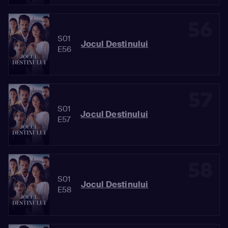
56
S01
Jocul Destinului
E56
57
S01
Jocul Destinului
E57
58
S01
Jocul Destinului
E58