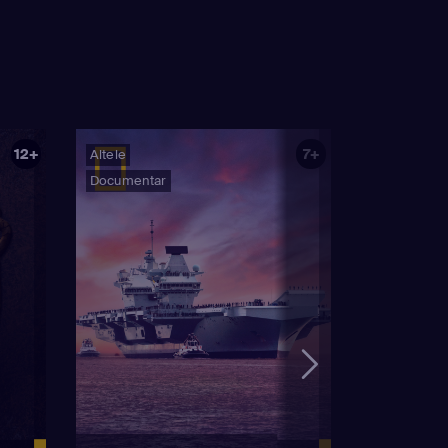
12+
7+
Altele
Documentar