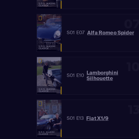
0
Alfa Romeo Spider
S01 E07
1
Lamborghini
S01 E10
Silhouette
1
Fiat X1/9
S01 E13