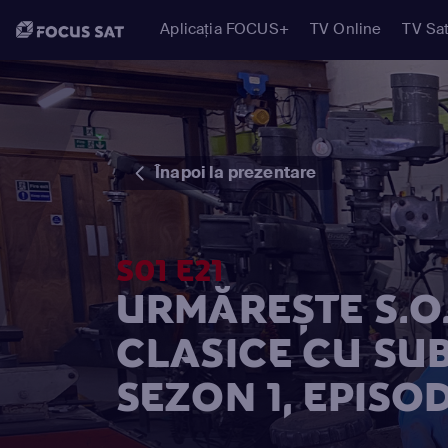
Aplicația FOCUS+
TV Online
TV Sat
Înapoi la prezentare
S01 E21
URMĂREȘTE S.O.
CLASICE CU SU
SEZON 1, EPISOD