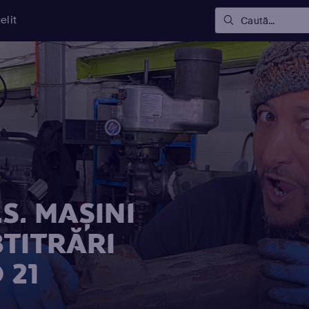
elit
Caută...
S. MAȘINI
BTITRĂRI
 21