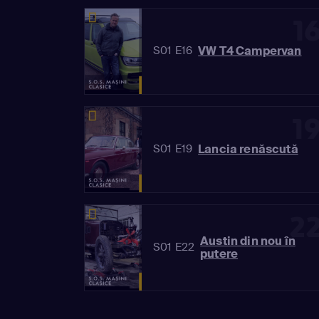
1
VW T4 Campervan
S01 E16
1
Lancia renăscută
S01 E19
2
Austin din nou în
S01 E22
putere