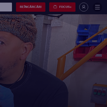
REÎNCĂRCĂRI
FOCUS+