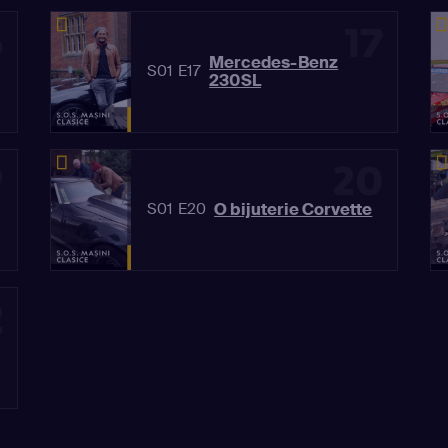
6
17
Mercedes-Benz
S01 E17
230SL
9
20
O bijuterie Corvette
S01 E20
2