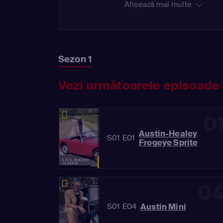
Afișează mai multe
Sezon 1
Vezi următoarele episoade 
0
Austin-Healey
S01 E01
Frogeye Sprite
0
Austin Mini
S01 E04