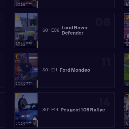
7
08
Land Rover
S01 E08
Defender
0
11
Ford Mondeo
S01 E11
3
14
Peugeot 106 Rallye
S01 E14