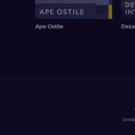
Ape Ostile
Deza
Urmăr