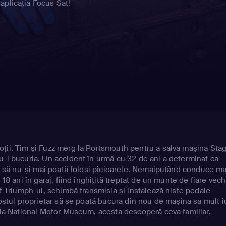
aplicația Focus Sat!
ţii, Tim şi Fuzz merg la Portsmouth pentru a salva maşina Stag
u-i bucuria. Un accident în urmă cu 32 de ani a determinat ca
at, să nu-și mai poată folosi picioarele. Nemaiputând conduce ma
 18 ani în garaj, fiind înghițită treptat de un munte de fiare vech
ot Triumph-ul, schimbă transmisia și instalează niște pedale
fostul proprietar să se poată bucura din nou de mașina sa mult i
e la National Motor Museum, acesta descoperă ceva familiar.