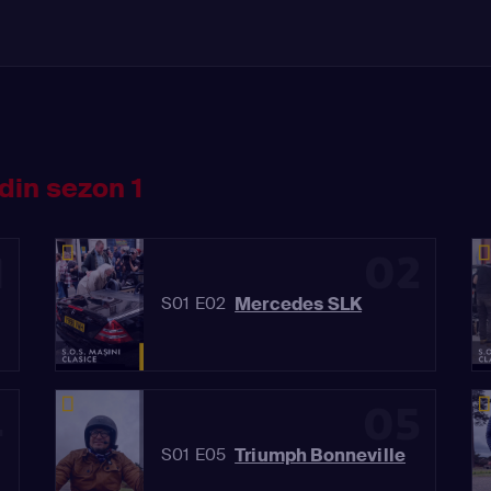
din sezon 1
1
02
Mercedes SLK
S01 E02
4
05
Triumph Bonneville
S01 E05