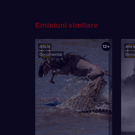
Emisiuni similare
12+
Altele
Altel
Documentar
Docu