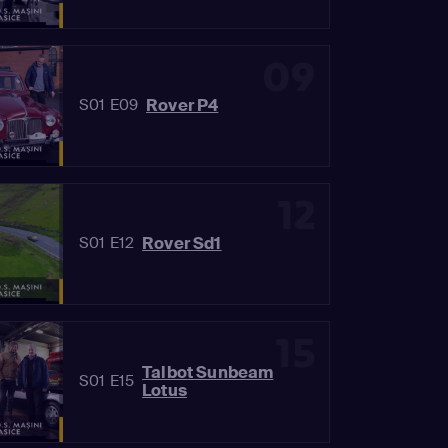
09
Rover P4
S01 E09
12
Rover Sd1
S01 E12
15
Talbot Sunbeam
S01 E15
Lotus