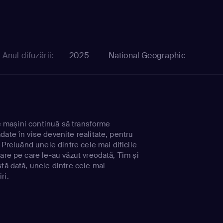
Anul difuzării:
2025
National Geographic
 de mașini continuă să transforme
ate în vise devenite realitate, pentru
. Preluând unele dintre cele mai dificile
are pe care le-au văzut vreodată, Tim și
tă dată, unele dintre cele mai
ri.