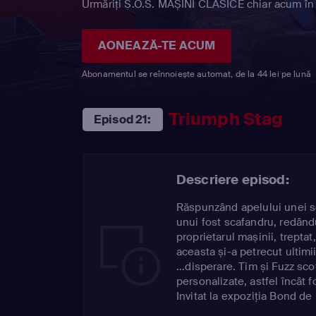
Urmăriți S.O.S. MAȘINI CLASICE chiar acum în 
AONEAZĂ-TE ACUM
Abonamentul se reînnoiește automat, de la 44 lei pe lună
Triumph Stag
Episod 21:
Descriere episod:
Răspunzând apelului unei so
unui fost scafandru, redând
proprietarul mașinii, trept
aceasta și-a petrecut ultimii
...disperare. Tim și Fuzz sc
personalizate, astfel încât 
Invitat la expoziția Bond d