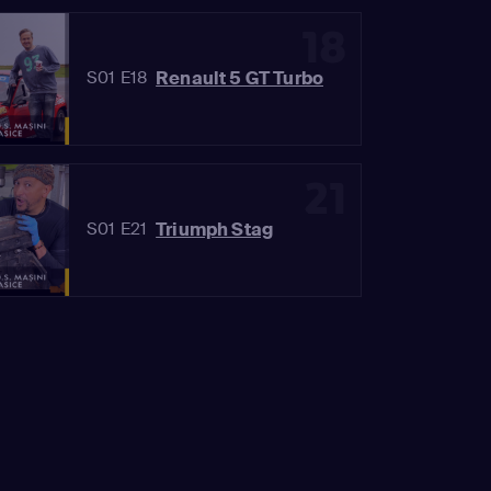
18
Renault 5 GT Turbo
S01 E18
21
Triumph Stag
S01 E21