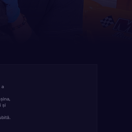
 a
șina,
i și
ubită.