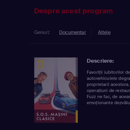
Despre acest program
Genuri:
Documentar
Altele
Descriere:
Favoriții iubitorilor
autovehiculele degrad
proprietarii acestora
operațiuni de restaur
Fuzz ne fac, de aceas
emoționante dezvălui