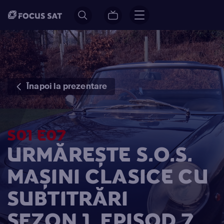
Înapoi la prezentare
S01 E07
URMĂREȘTE S.O.S.
MAȘINI CLASICE CU
SUBTITRĂRI
SEZON 1, EPISOD 7