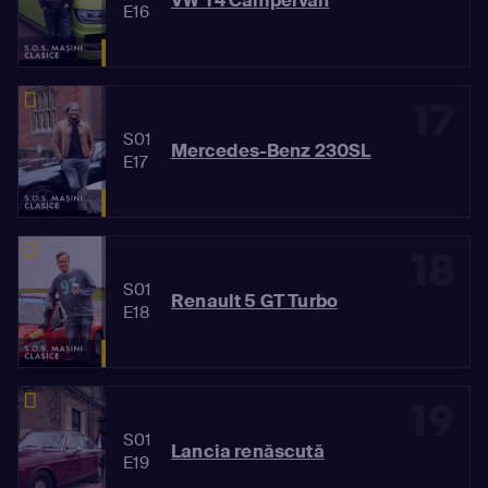
VW T4 Campervan
E16
17
S01
Mercedes-Benz 230SL
E17
18
S01
Renault 5 GT Turbo
E18
19
S01
Lancia renăscută
E19