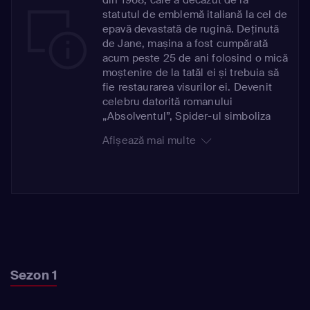
statutul de emblemă italiană la cel de
epavă devastată de rugină. Deținută
de Jane, mașina a fost cumpărată
acum peste 25 de ani folosind o mică
moștenire de la tatăl ei și trebuia să
fie restaurarea visurilor ei. Devenit
celebru datorită romanului
„Absolventul”, Spider-ul simboliza
libertatea și speranța, până când o
Afișează mai multe
escrocherie bancară devastatoare i-a
șters economiile de-o viață lui Jane
și o parte din pensie. Forțată să se
concentreze pe supraviețuire, Alfa a
fost ascunsă, devenind o amintire
dureroasă a tot ceea ce pierduse
Jane. După decenii de depozitare,
coroziunea a pus stăpânire, punând
mașina pe butuci. Dar cu motorul său
Sezon 1
rar și foarte prețuit de 1,75 litri, băieții
se confruntă cu o misiune dificilă.
Este acest Alfa emblematic imposibil