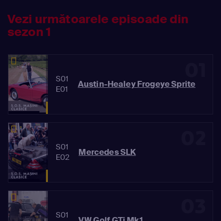
de restaurat, chiar și pentru echipa
Vezi următoarele episoade din
noastră?
sezon 1
01
S01
Austin-Healey Frogeye Sprite
E01
02
S01
Mercedes SLK
E02
03
S01
VW Golf GTi Mk1