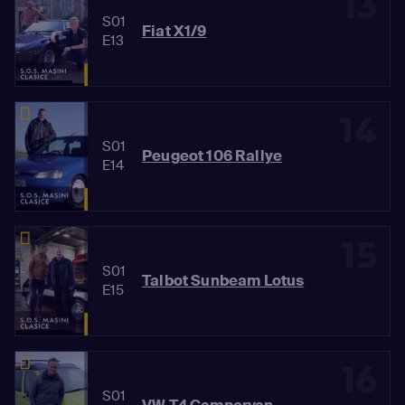
13
S01
Fiat X1/9
E13
14
S01
Peugeot 106 Rallye
E14
15
S01
Talbot Sunbeam Lotus
E15
16
S01