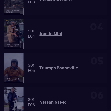
E03
04
S01
Austin Mini
E04
05
S01
Triumph Bonneville
E05
06
S01
Nissan GTi-R
E06