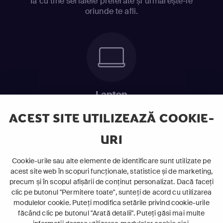
Ia cu tine serialele preferate și urmărește-le
oriunde te afli.
Laptop
Intră în pat și urmărește acel episod incitant.
ACEST SITE UTILIZEAZĂ COOKIE-
URI
ABONEAZĂ-TE ACUM
Cookie-urile sau alte elemente de identificare sunt utilizate pe
acest site web în scopuri funcționale, statistice și de marketing,
Cerințe de sistem
precum și în scopul afișării de conținut personalizat. Dacă faceți
clic pe butonul "Permitere toate", sunteți de acord cu utilizarea
modulelor cookie. Puteți modifica setările privind cookie-urile
făcând clic pe butonul "Arată detalii". Puteți găsi mai multe