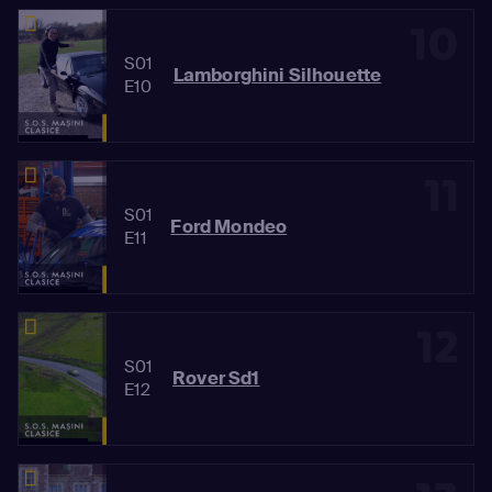
10
S01
Lamborghini Silhouette
E10
11
S01
Ford Mondeo
E11
12
S01
Rover Sd1
E12