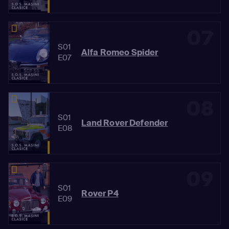
07
S01
Alfa Romeo Spider
E07
08
S01
Land Rover Defender
E08
09
S01
Rover P4
E09