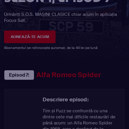
Urmăriți S.O.S. MAȘINI CLASICE chiar acum în aplicația
Focus Sat!
AONEAZĂ-TE ACUM
Abonamentul se reînnoiește automat, de la 44 lei pe lună
Alfa Romeo Spider
Episod 7:
Descriere episod:
Tim și Fuzz se confruntă cu una
dintre cele mai dificile restaurări de
până acum: un Alfa Romeo Spider
din 1968, care a decăzut de la