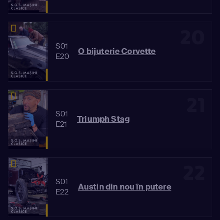
20
S01
O bijuterie Corvette
E20
21
S01
Triumph Stag
E21
22
S01
Austin din nou în putere
E22