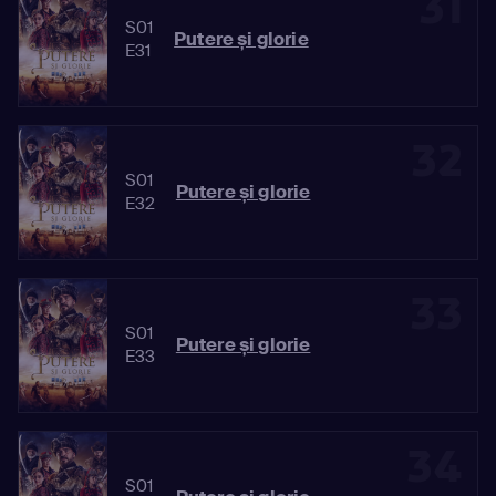
31
S01
Putere și glorie
E31
32
S01
Putere și glorie
E32
33
S01
Putere și glorie
E33
34
S01