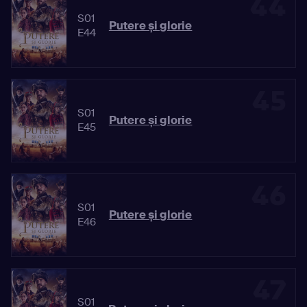
44
S01
Putere și glorie
E44
45
S01
Putere și glorie
E45
46
S01
Putere și glorie
E46
47
S01