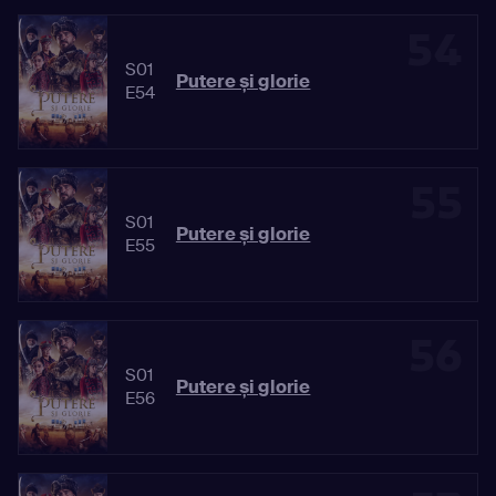
54
S01
Putere și glorie
E54
55
S01
Putere și glorie
E55
56
S01
Putere și glorie
E56