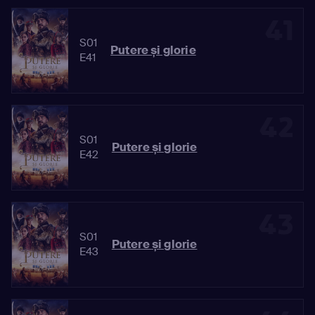
41
S01
Putere și glorie
E41
42
S01
Putere și glorie
E42
43
S01
Putere și glorie
E43