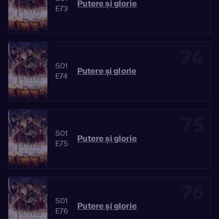
Putere și glorie
E73
74
S01
Putere și glorie
E74
75
S01
Putere și glorie
E75
76
S01
Putere și glorie
E76