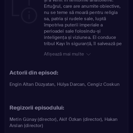
Ertuğrul, care are anumite obiective,
nu se teme să moară pentru religia
sa, patria și rudele sale, luptă
împotriva puterii imperiale a
perioadei sale folosindu-și
inteligența și viziunea. El conduce
tribul Kayı în siguranță, îl salvează pe
sultanul Halime de templieri și își
Afișează mai multe
asigură o nouă patrie în Alep.
Confruntându-se cu trădarea și
războiul, el învinge inamicii din
Actorii din episod:
interiorul și din afara tribului,
restabilind ordinea și cucerind
Engin Altan Düzyatan
,
Hülya Darcan
,
Cengiz Coskun
castelul templierilor.
Regizorii episodului:
Metin Günay (director), Akif Özkan (director), Hakan
Arslan (director)