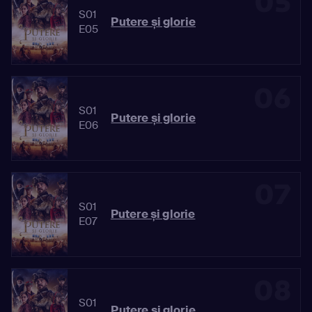
05
S01
Putere și glorie
E05
06
S01
Putere și glorie
E06
07
S01
Putere și glorie
E07
08
S01
Putere și glorie