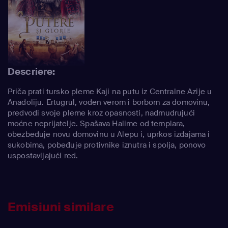
Descriere:
Priča prati tursko pleme Kaji na putu iz Centralne Azije u
Anadoliju. Ertugrul, vođen verom i borbom za domovinu,
predvodi svoje pleme kroz opasnosti, nadmudrujući
moćne neprijatelje. Spašava Halime od templara,
obezbeđuje novu domovinu u Alepu i, uprkos izdajama i
sukobima, pobeđuje protivnike iznutra i spolja, ponovo
uspostavljajući red.
Emisiuni similare