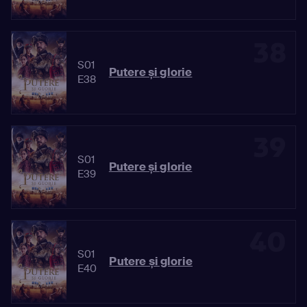
38
S01
Putere și glorie
E38
39
S01
Putere și glorie
E39
40
S01
Putere și glorie
E40