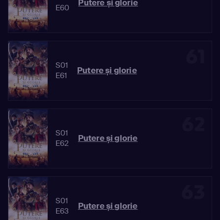
Putere și glorie
E60
61
S01
Putere și glorie
E61
62
S01
Putere și glorie
E62
63
S01
Putere și glorie
E63