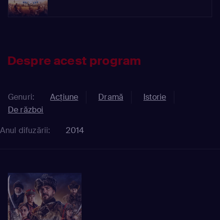
Despre acest program
Genuri:
Acțiune
Dramă
Istorie
De război
Anul difuzării:
2014