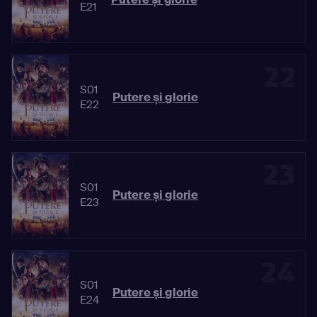
E21
22
S01
Putere și glorie
E22
23
S01
Putere și glorie
E23
24
S01
Putere și glorie
E24