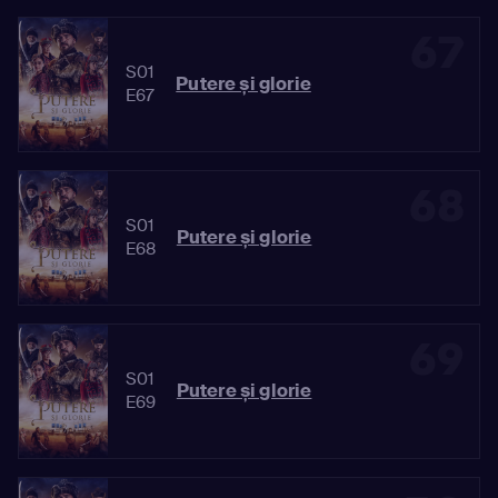
67
S01
Putere și glorie
E67
68
S01
Putere și glorie
E68
69
S01
Putere și glorie
E69