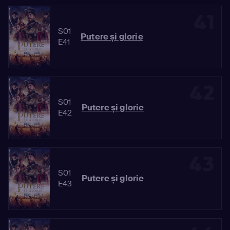
41
S01
Putere și glorie
E41
42
S01
Putere și glorie
E42
43
S01
Putere și glorie
E43