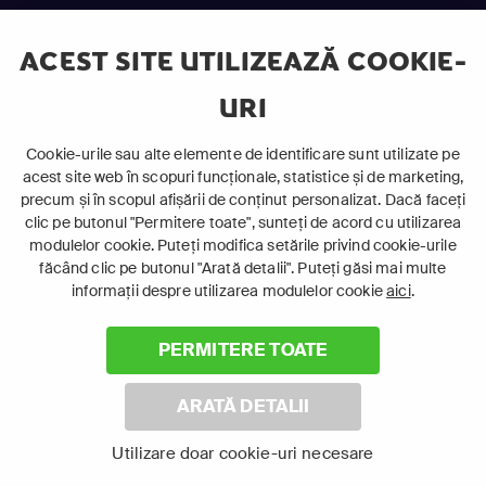
TV Online în aplicația FOCUS+
Urmărește pe orice dispozitiv smart conectat la
ACEST SITE UTILIZEAZĂ COOKIE-
internet, oriunde în Europa
URI
Cookie-urile sau alte elemente de identificare sunt utilizate pe
acest site web în scopuri funcționale, statistice și de marketing,
precum și în scopul afișării de conținut personalizat. Dacă faceți
clic pe butonul "Permitere toate", sunteți de acord cu utilizarea
Smart TV
modulelor cookie. Puteți modifica setările privind cookie-urile
Descarcă aplicația noastră nativă Smart TV
făcând clic pe butonul "Arată detalii". Puteți găsi mai multe
direct din meniul televizorului și vezi instant
informații despre utilizarea modulelor cookie
aici
.
peste 90 de canale TV.
PERMITERE TOATE
ARATĂ DETALII
Utilizare doar cookie-uri necesare