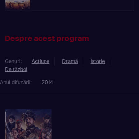
Despre acest program
Genuri:
Acțiune
Dramă
Istorie
De război
Anul difuzării:
2014