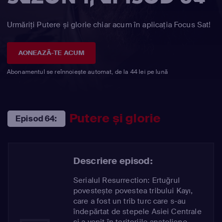
Urmăriți Putere și glorie chiar acum în aplicația Focus Sat!
AONEAZĂ-TE ACUM
Abonamentul se reînnoiește automat, de la 44 lei pe lună
Putere și glorie
Episod 64:
Descriere episod:
Serialul Resurrection: Ertuğrul
povestește povestea tribului Kayı,
care a fost un trib turc care s-au
îndepărtat de stepele Asiei Centrale
și a venit în teritoriile anatoliene.