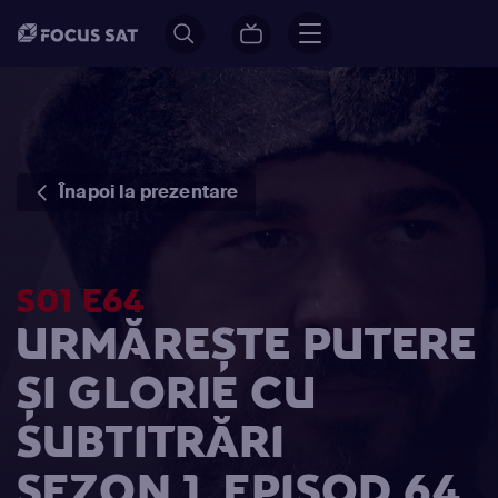
Înapoi la prezentare
S01 E64
URMĂREȘTE PUTERE
ȘI GLORIE CU
SUBTITRĂRI
SEZON 1, EPISOD 64