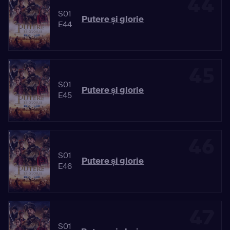
44
S01
Putere și glorie
E44
45
S01
Putere și glorie
E45
46
S01
Putere și glorie
E46
47
S01