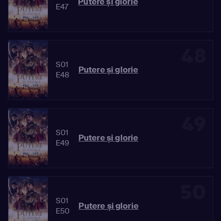
Putere și glorie
E47
48
S01
Putere și glorie
E48
49
S01
Putere și glorie
E49
50
S01
Putere și glorie
E50