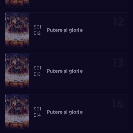
12
S01
Putere și glorie
E12
13
S01
Putere și glorie
E13
14
S01
Putere și glorie
E14