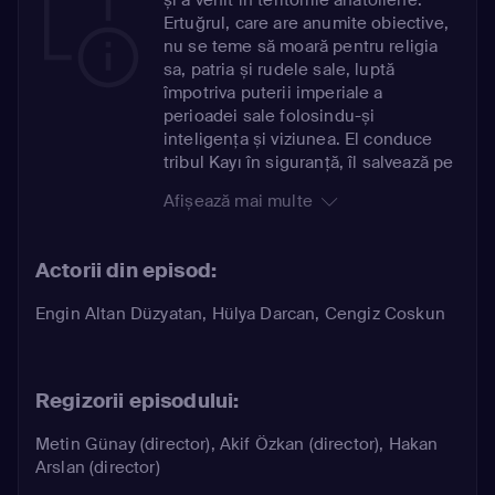
Ertuğrul, care are anumite obiective,
nu se teme să moară pentru religia
sa, patria și rudele sale, luptă
împotriva puterii imperiale a
perioadei sale folosindu-și
inteligența și viziunea. El conduce
tribul Kayı în siguranță, îl salvează pe
sultanul Halime de templieri și își
Afișează mai multe
asigură o nouă patrie în Alep.
Confruntându-se cu trădarea și
războiul, el învinge inamicii din
Actorii din episod:
interiorul și din afara tribului,
restabilind ordinea și cucerind
Engin Altan Düzyatan
,
Hülya Darcan
,
Cengiz Coskun
castelul templierilor.
Regizorii episodului:
Metin Günay (director), Akif Özkan (director), Hakan
Arslan (director)