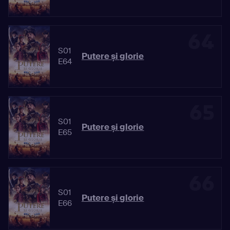
64
S01
Putere și glorie
E64
65
S01
Putere și glorie
E65
66
S01
Putere și glorie
E66