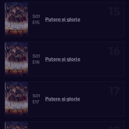
15
S01
Putere și glorie
E15
16
S01
Putere și glorie
E16
17
S01
Putere și glorie
E17