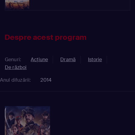
Despre acest program
Genuri:
Acțiune
Dramă
Istorie
De război
Anul difuzării:
2014