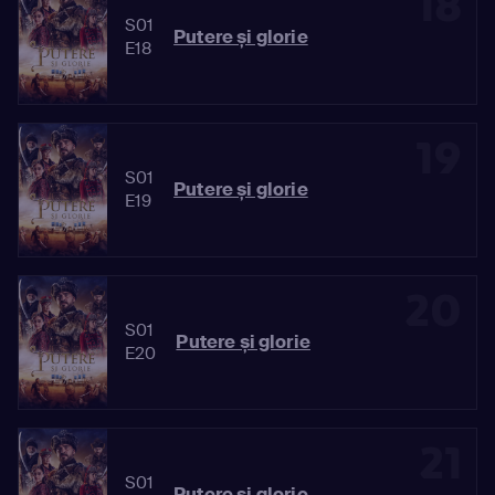
18
S01
Putere și glorie
E18
19
S01
Putere și glorie
E19
20
S01
Putere și glorie
E20
21
S01
Putere și glorie