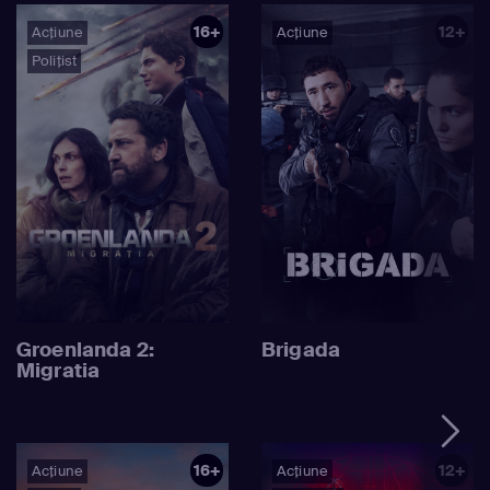
16+
12+
Acțiune
Acțiune
Polițist
Groenlanda 2:
Brigada
Migratia
16+
12+
Acțiune
Acțiune