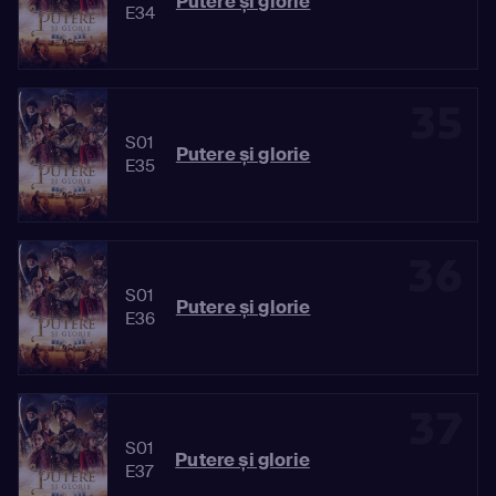
Putere și glorie
E34
35
S01
Putere și glorie
E35
36
S01
Putere și glorie
E36
37
S01
Putere și glorie
E37