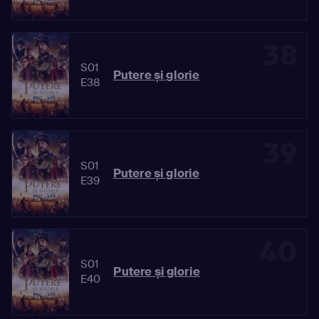
38
S01
Putere și glorie
E38
39
S01
Putere și glorie
E39
40
S01
Putere și glorie
E40