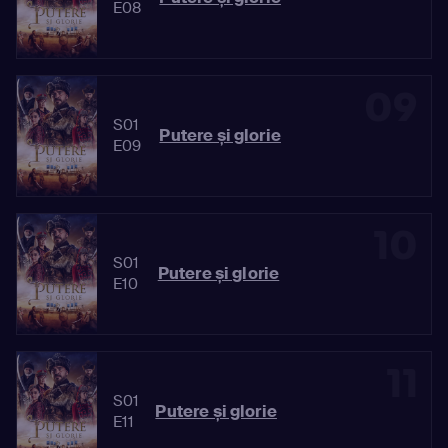
E08
09
S01
Putere și glorie
E09
10
S01
Putere și glorie
E10
11
S01
Putere și glorie
E11