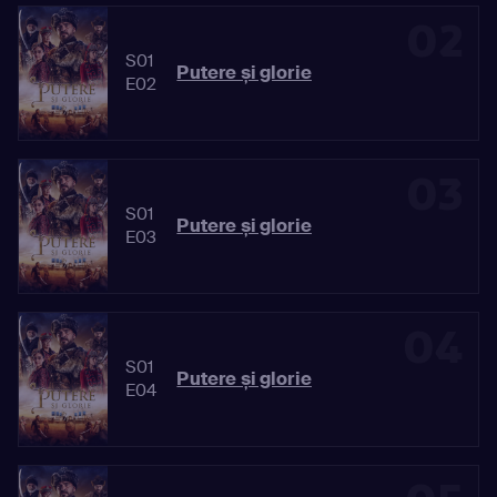
02
S01
Putere și glorie
E02
03
S01
Putere și glorie
E03
04
S01
Putere și glorie
E04