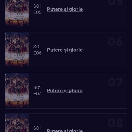
05
S01
Putere și glorie
E05
06
S01
Putere și glorie
E06
07
S01
Putere și glorie
E07
08
S01
Putere și glorie