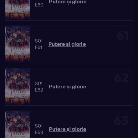
Putere și glorie
E60
61
S01
Putere și glorie
E61
62
S01
Putere și glorie
E62
63
S01
Putere și glorie
E63