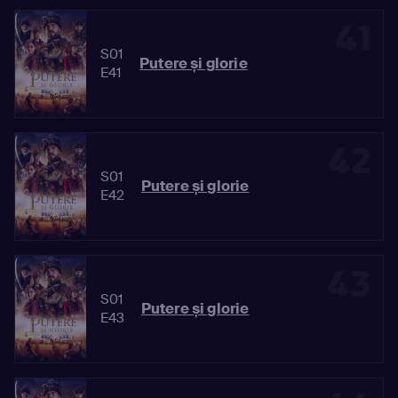
41
S01
Putere și glorie
E41
42
S01
Putere și glorie
E42
43
S01
Putere și glorie
E43