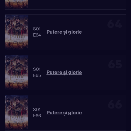
64
S01
Putere și glorie
E64
65
S01
Putere și glorie
E65
66
S01
Putere și glorie
E66