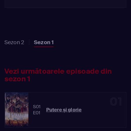
Sezon 2
Sezon 1
Vezi următoarele episoade din
sezon 1
01
S01
Putere și glorie
E01