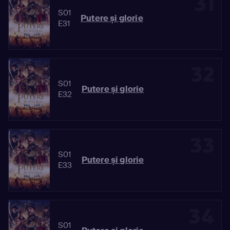
31
S01
Putere și glorie
E31
32
S01
Putere și glorie
E32
33
S01
Putere și glorie
E33
34
S01