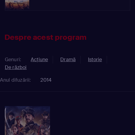
Despre acest program
Genuri:
Acțiune
Dramă
Istorie
De război
Anul difuzării:
2014