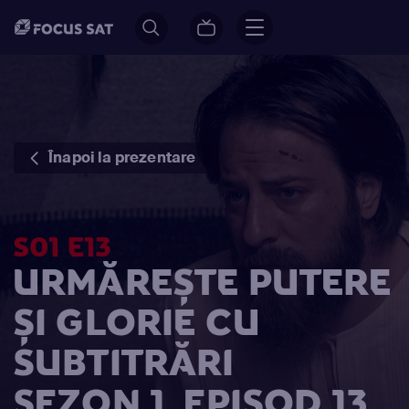
Înapoi la prezentare
S01 E13
URMĂREȘTE PUTERE
ȘI GLORIE CU
SUBTITRĂRI
SEZON 1, EPISOD 13