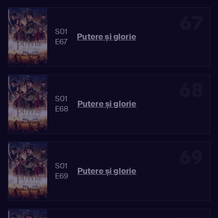
67
S01
Putere și glorie
E67
68
S01
Putere și glorie
E68
69
S01
Putere și glorie
E69