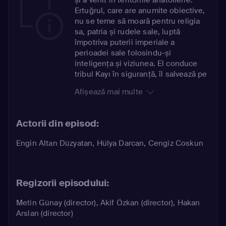
Ertuğrul, care are anumite obiective,
nu se teme să moară pentru religia
sa, patria și rudele sale, luptă
împotriva puterii imperiale a
perioadei sale folosindu-și
inteligența și viziunea. El conduce
tribul Kayı în siguranță, îl salvează pe
sultanul Halime de templieri și își
Afișează mai multe
asigură o nouă patrie în Alep.
Confruntându-se cu trădarea și
războiul, el învinge inamicii din
Actorii din episod:
interiorul și din afara tribului,
restabilind ordinea și cucerind
Engin Altan Düzyatan
,
Hülya Darcan
,
Cengiz Coskun
castelul templierilor.
Regizorii episodului:
Metin Günay (director), Akif Özkan (director), Hakan
Arslan (director)