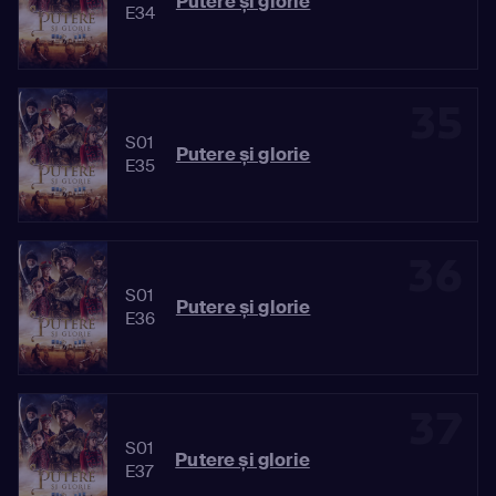
Putere și glorie
E34
35
S01
Putere și glorie
E35
36
S01
Putere și glorie
E36
37
S01
Putere și glorie
E37