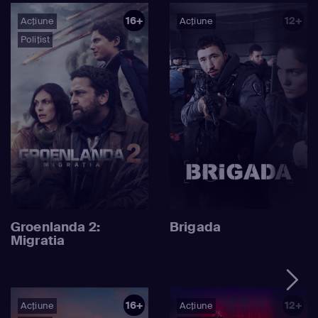
16+
12+
Acțiune
Acțiune
Polițist
Groenlanda 2:
Brigada
Migratia
16+
12+
Acțiune
Acțiune