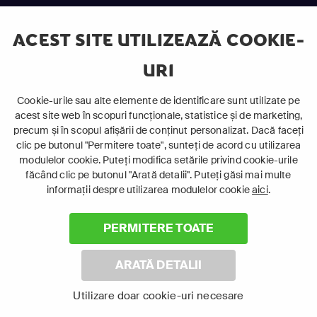
TV Online în aplicația FOCUS+
Urmărește pe orice dispozitiv smart conectat la
ACEST SITE UTILIZEAZĂ COOKIE-
internet, oriunde în Europa
URI
Cookie-urile sau alte elemente de identificare sunt utilizate pe
acest site web în scopuri funcționale, statistice și de marketing,
precum și în scopul afișării de conținut personalizat. Dacă faceți
clic pe butonul "Permitere toate", sunteți de acord cu utilizarea
Smart TV
modulelor cookie. Puteți modifica setările privind cookie-urile
Descarcă aplicația noastră nativă Smart TV
făcând clic pe butonul "Arată detalii". Puteți găsi mai multe
direct din meniul televizorului și vezi instant
informații despre utilizarea modulelor cookie
aici
.
peste 90 de canale TV.
PERMITERE TOATE
ARATĂ DETALII
Utilizare doar cookie-uri necesare