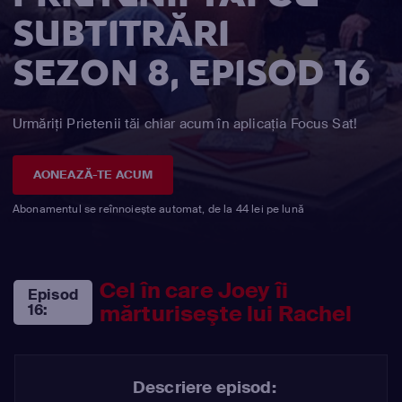
SUBTITRĂRI
SEZON 8, EPISOD 16
Urmăriți Prietenii tăi chiar acum în aplicația Focus Sat!
AONEAZĂ-TE ACUM
Abonamentul se reînnoiește automat, de la 44 lei pe lună
Cel în care Joey îi
Episod
mărturiseşte lui Rachel
16:
Descriere episod: