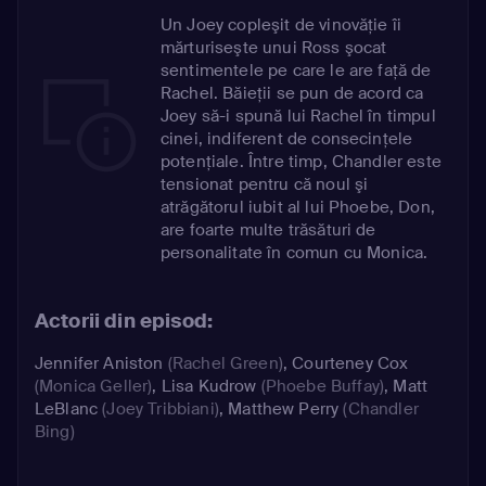
Un Joey copleşit de vinovăţie îi
mărturiseşte unui Ross şocat
sentimentele pe care le are faţă de
Rachel. Băieţii se pun de acord ca
Joey să-i spună lui Rachel în timpul
cinei, indiferent de consecinţele
potenţiale. Între timp, Chandler este
tensionat pentru că noul şi
atrăgătorul iubit al lui Phoebe, Don,
are foarte multe trăsături de
personalitate în comun cu Monica.
Actorii din episod:
Jennifer Aniston
(Rachel Green)
,
Courteney Cox
(Monica Geller)
,
Lisa Kudrow
(Phoebe Buffay)
,
Matt
LeBlanc
(Joey Tribbiani)
,
Matthew Perry
(Chandler
Bing)