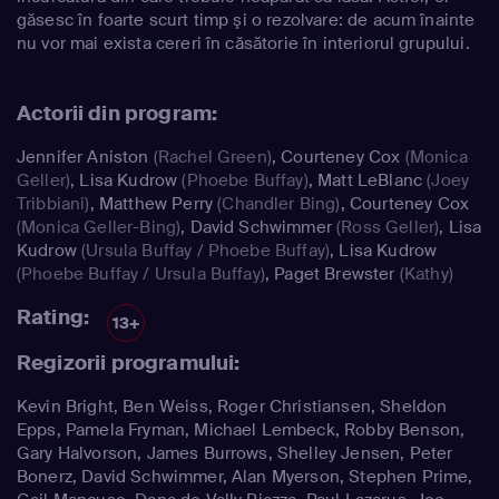
găsesc în foarte scurt timp şi o rezolvare: de acum înainte
nu vor mai exista cereri în căsătorie în interiorul grupului.
Actorii din program:
Jennifer Aniston
(Rachel Green)
,
Courteney Cox
(Monica
Geller)
,
Lisa Kudrow
(Phoebe Buffay)
,
Matt LeBlanc
(Joey
Tribbiani)
,
Matthew Perry
(Chandler Bing)
,
Courteney Cox
(Monica Geller-Bing)
,
David Schwimmer
(Ross Geller)
,
Lisa
Kudrow
(Ursula Buffay / Phoebe Buffay)
,
Lisa Kudrow
(Phoebe Buffay / Ursula Buffay)
,
Paget Brewster
(Kathy)
Rating:
13+
Regizorii programului:
Kevin Bright, Ben Weiss, Roger Christiansen, Sheldon
Epps, Pamela Fryman, Michael Lembeck, Robby Benson,
Gary Halvorson, James Burrows, Shelley Jensen, Peter
Bonerz, David Schwimmer, Alan Myerson, Stephen Prime,