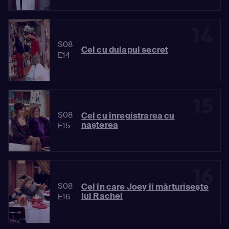
14
S08
Cel cu dulapul secret
E14
15
S08
Cel cu înregistrarea cu
naşterea
E15
16
S08
Cel în care Joey îi mărturiseşte
lui Rachel
E16