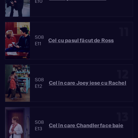
E10
11
S08
Cel cu pasul făcut de Ross
E11
12
S08
Cel în care Joey iese cu Rachel
E12
13
S08
Cel în care Chandler face baie
E13