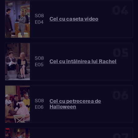
04
S08
Cel cu caseta video
E04
05
S08
Cel cu întâlnirea lui Rachel
E05
06
S08
Cel cu petrecerea de
Halloween
E06