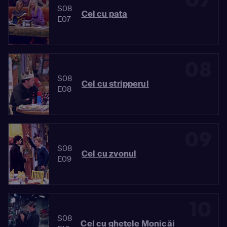
07
S08
Cel cu pata
E07
08
S08
Cel cu stripperul
E08
09
S08
Cel cu zvonul
E09
10
S08
Cel cu ghetele Monicăi