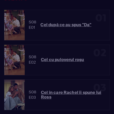
01
S08
Cel după ce au spus "Da"
E01
02
S08
Cel cu puloverul roşu
E02
03
S08
Cel în care Rachel îi spune lui
Ross
E03