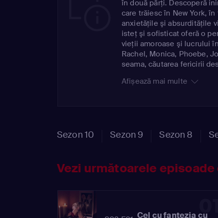
în două părţi. Descoperă ini
care trăiesc în New York, în
anxietăţile şi absurdităţile v
isteţ şi sofisticat oferă o 
vieţii amoroase şi lucrului 
Rachel, Monica, Phoebe, Joe
seama, căutarea fericirii de
întrebări decât răspunsuri. 
Afișează mai multe
împlinirea, ei au şi grijă unu
perioade palpitante, când to
au prieteni.
Sezon 10
Sezon 9
Sezon 8
Se
Vezi următoarele episoade 
0
Cel cu fantezia cu