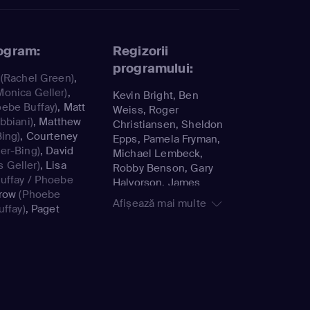
rogram:
Regizorii
programului:
(Rachel Green)
,
Monica Geller)
,
Kevin Bright, Ben
ebe Buffay)
,
Matt
Weiss, Roger
bbiani)
,
Matthew
Christiansen, Sheldon
ing)
,
Courteney
Epps, Pamela Fryman,
er-Bing)
,
David
Michael Lembeck,
 Geller)
,
Lisa
Robby Benson, Gary
uffay / Phoebe
Halvorson, James
row
(Phoebe
Burrows, Shelley
Afișează mai multe
uffay)
,
Paget
Jensen, Peter Bonerz,
David Schwimmer, Alan
Myerson, Stephen
Prime, Gail Mancuso,
Dana de Vally Piazza,
Paul Lazarus, Joe
Regalbuto, Terry