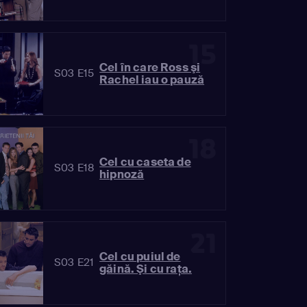
15
Cel în care Ross şi
S03 E15
Rachel iau o pauză
18
Cel cu caseta de
S03 E18
hipnoză
21
Cel cu puiul de
S03 E21
găină. Şi cu raţa.