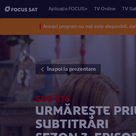
Aplicația FOCUS+
TV Online
TV Sat
Aceast program nu mai este disponibil, da
Înapoi la prezentare
S03 E16
URMĂREȘTE PRIE
SUBTITRĂRI