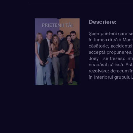
Descriere:
Şase prieteni care s
în lumea dură a Manh
căsătorie, accidental
acceptă propunerea. D
Joey _ se trezesc înt
neapărat să iasă. Astf
rezolvare: de acum în
în interiorul grupului