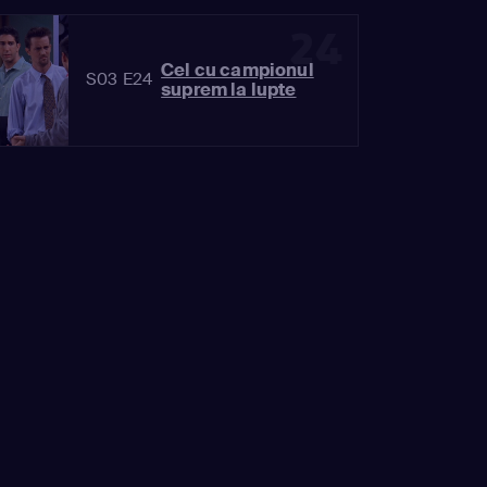
24
Cel cu campionul
S03 E24
suprem la lupte