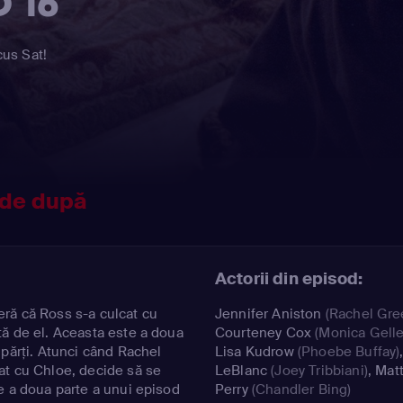
 16
cus Sat!
 de după
Actorii din episod:
ră că Ross s-a culcat cu
Jennifer Aniston
(Rachel Gre
ă de el. Aceasta este a doua
Courteney Cox
(Monica Gelle
 părţi. Atunci când Rachel
Lisa Kudrow
(Phoebe Buffay)
at cu Chloe, decide să se
LeBlanc
(Joey Tribbiani)
,
Mat
e a doua parte a unui episod
Perry
(Chandler Bing)