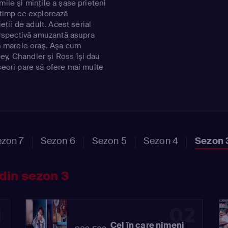
mile şi minţile a şase prieteni
 timp ce explorează
ieţii de adult. Acest serial
perspectivă amuzantă asupra
în marele oraş. Aşa cum
y, Chandler şi Ross îşi dau
seori pare să ofere mai multe
Însă în timp ce caută
l de celălalt în timpul acestei
tul e posibil _ atâta timp cât
zon 7
Sezon 6
Sezon 5
Sezon 4
Sezon 
din sezon 3
1
02
Cel în care nimeni