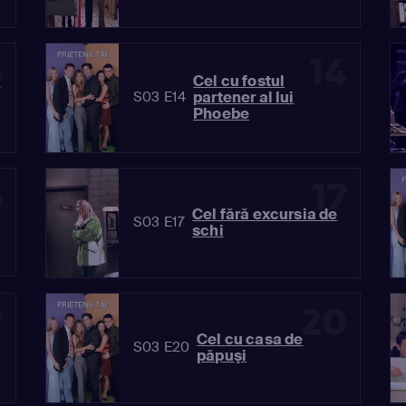
3
14
i
Cel cu fostul
partener al lui
S03 E14
Phoebe
6
17
Cel fără excursia de
S03 E17
schi
9
20
Cel cu casa de
S03 E20
păpuşi