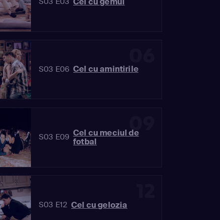
Cel cu gemul
S03 E03
06
Cel cu amintirile
S03 E06
09
Cel cu meciul de
S03 E09
fotbal
12
Cel cu gelozia
S03 E12