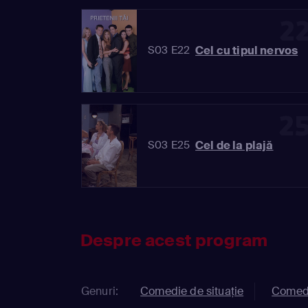
2
Cel cu tipul nervos
S03 E22
2
Cel de la plajă
S03 E25
Despre acest program
Genuri:
Comedie de situație
Comed