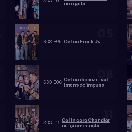
S03 E02
nu e gata
4
05
Cel cu Frank Jr.
S03 E05
7
08
ă
Cel cu dispozitivul
S03 E08
imens de împuns
0
11
Cel în care Chandler
S03 E11
nu-şi aminteşte