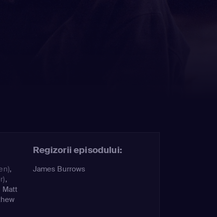
Regizorii episodului:
en)
,
James Burrows
r)
,
,
Matt
thew