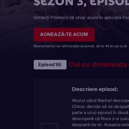
SEZON 3, EPISOD
Urmăriți Prietenii tăi chiar acum în aplicația Fo
AONEAZĂ-TE ACUM
Abonamentul se reînnoiește automat, de la 44 lei pe lună
Cel cu dimineaţa
Episod 16:
Descriere episod:
Atunci când Rachel descope
Chloe, decide să se despart
parte a unui episod în două
descoperă că Ross s-a culc
despartă de el. Aceasta est