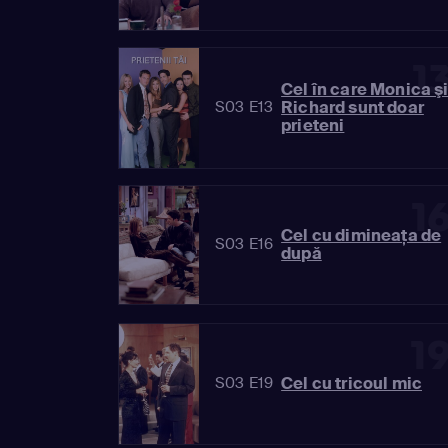
1
Cel în care Monica ş
Richard sunt doar
S03 E13
prieteni
1
Cel cu dimineaţa de
S03 E16
după
1
Cel cu tricoul mic
S03 E19