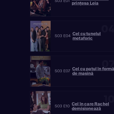
S03 E01
prinţesa Leia
0
Cel cu tunelul
S03 E04
metaforic
0
Cel cu patul în form
S03 E07
de maşină
1
Cel în care Rachel
S03 E10
demisionează