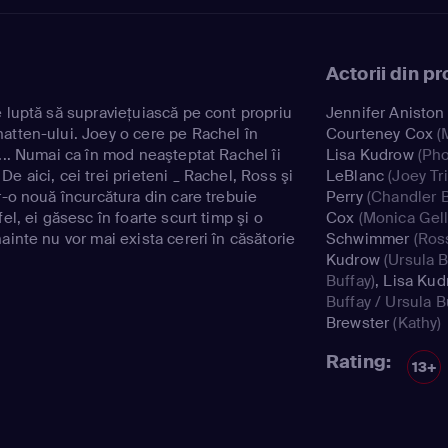
Actorii din p
e luptă să supravieţuiască pe cont propriu
Jennifer Aniston
atten-ului. Joey o cere pe Rachel în
Courteney Cox
(
... Numai ca în mod neaşteptat Rachel îi
Lisa Kudrow
(Pho
e aici, cei trei prieteni _ Rachel, Ross şi
LeBlanc
(Joey Tri
r-o nouă încurcătura din care trebuie
Perry
(Chandler B
el, ei găsesc în foarte scurt timp şi o
Cox
(Monica Gell
ainte nu vor mai exista cereri în căsătorie
Schwimmer
(Ross
.
Kudrow
(Ursula B
Buffay)
,
Lisa Kud
Buffay / Ursula B
Brewster
(Kathy)
Rating:
13+