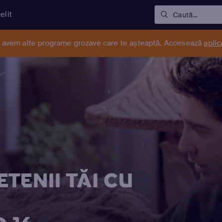
elit
Caută...
r avem alte programe grozave care te așteaptă. Accesează
aplic
TENII TĂI CU