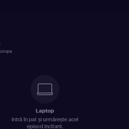
Hughes, Todd Holland
+
Europa
Laptop
Intră în pat și urmărește acel
episod incitant.