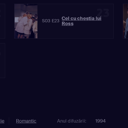
2
23
Cel cu chestia lui
S03 E23
Ross
5
ie
Romantic
Anul difuzării:
1994