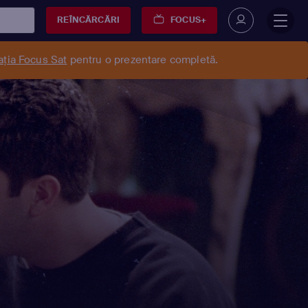
REÎNCĂRCĂRI
FOCUS+
ația Focus Sat
pentru o prezentare completă.