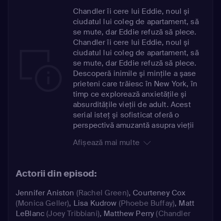
Chandler îi cere lui Eddie, noul şi
ciudatul lui coleg de apartament, să
se mute, dar Eddie refuză să plece.
Chandler îi cere lui Eddie, noul şi
ciudatul lui coleg de apartament, să
se mute, dar Eddie refuză să plece.
Descoperă inimile şi minţile a şase
prieteni care trăiesc în New York, în
timp ce explorează anxietăţile şi
absurdităţile vieţii de adult. Acest
serial isteţ şi sofisticat oferă o
perspectivă amuzantă asupra vieţii
amoroase şi lucrului în marele oraş.
Afișează mai multe
Aşa cum Rachel, Monica, Phoebe,
Joey, Chandler şi Ross îşi dau seama,
căutarea fericirii deseori pare să
Actorii din episod:
ofere mai multe întrebări decât
răspunsuri. Însă în timp ce caută
Jennifer Aniston
(Rachel Green)
,
Courteney Cox
împlinirea, ei au şi grijă unul de
(Monica Geller)
,
Lisa Kudrow
(Phoebe Buffay)
,
Matt
celălalt în timpul acestei perioade
LeBlanc
(Joey Tribbiani)
,
Matthew Perry
(Chandler
palpitante, când totul e posibil _ atâta