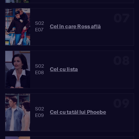
07
S02
Cel în care Ross află
E07
08
S02
Cel cu lista
E08
09
S02
Cel cu tatăl lui Phoebe
E09