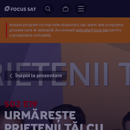
Aceast program nu mai este disponibil, dar avem alte programe
grozave care te așteaptă. Accesează
aplicația Focus Sat
pentru
o prezentare completă.
Înapoi la prezentare
S02 E19
URMĂREȘTE
PRIETENII TĂI CU