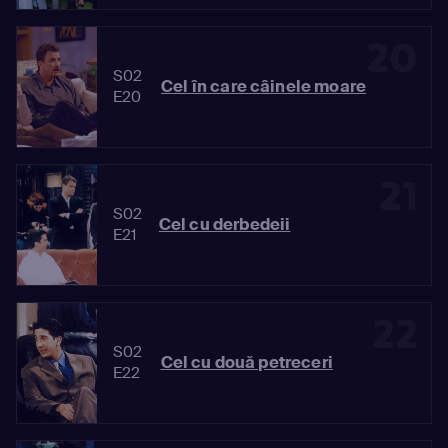
20
S02
Cel în care câinele moare
E20
21
S02
Cel cu derbedeii
E21
22
S02
Cel cu două petreceri
E22