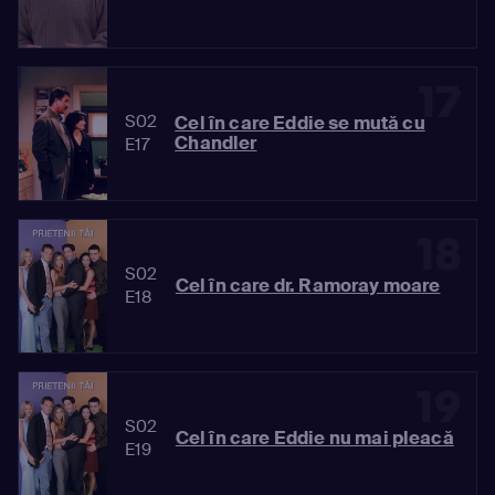
17
S02
Cel în care Eddie se mută cu
Chandler
E17
18
S02
Cel în care dr. Ramoray moare
E18
19
S02
Cel în care Eddie nu mai pleacă
E19