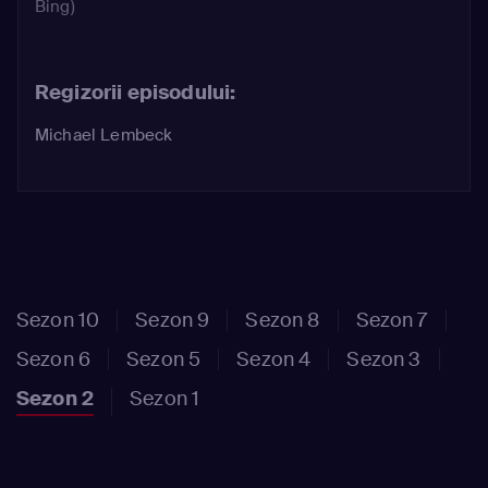
Bing)
timp cât au prieteni. Cast:Director:
Michael LembeckActor: Jennifer
Aniston, Courteney Cox, Lisa
Kudrow, Matt LeBlanc, Matthew Perry,
Regizorii episodului:
David SchwimmerroleName: , , , , ,
Parental rating: 12
Michael Lembeck
Sezon 10
Sezon 9
Sezon 8
Sezon 7
Sezon 6
Sezon 5
Sezon 4
Sezon 3
Sezon 2
Sezon 1