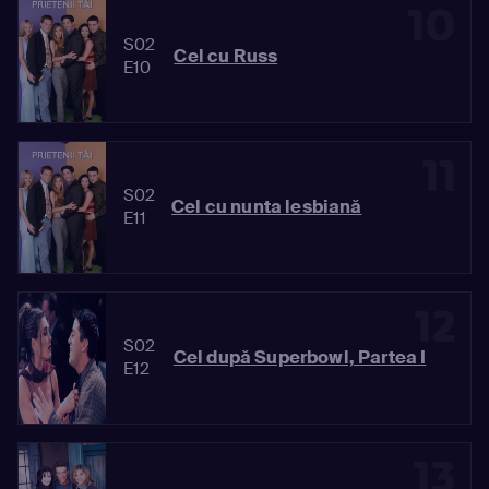
10
S02
Cel cu Russ
E10
11
S02
Cel cu nunta lesbiană
E11
12
S02
Cel după Superbowl, Partea I
E12
13