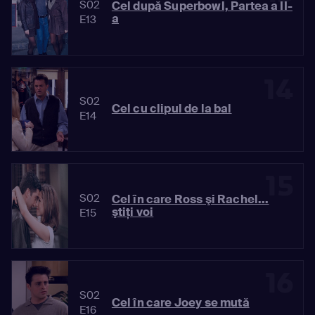
S02
Cel după Superbowl, Partea a II-
a
E13
14
S02
Cel cu clipul de la bal
E14
15
S02
Cel în care Ross şi Rachel...
ştiţi voi
E15
16
S02
Cel în care Joey se mută
E16