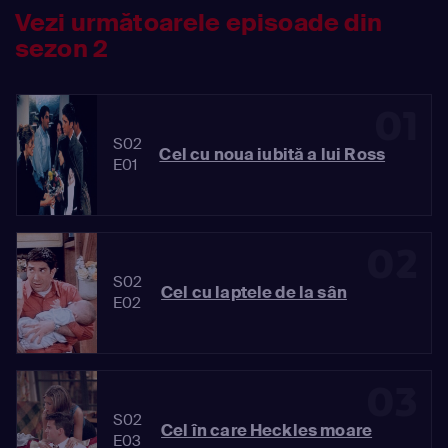
Vezi următoarele episoade din
sezon 2
01
S02
Cel cu noua iubită a lui Ross
E01
02
S02
Cel cu laptele de la sân
E02
03
S02
Cel în care Heckles moare
E03