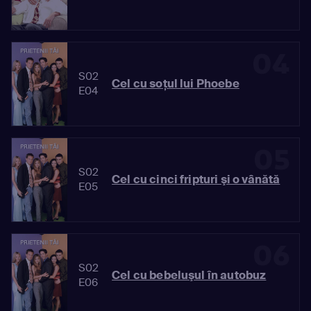
04
S02
Cel cu soţul lui Phoebe
E04
05
S02
Cel cu cinci fripturi şi o vânătă
E05
06
S02
Cel cu bebeluşul în autobuz
E06