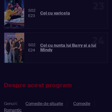
23
S02
Cel cu varicela
E23
24
S02
Cel cu nunta lui Barry şi a lui
Mindy
E24
Despre acest program
Genuri:
Comedie de situație
Comedie
Romantic