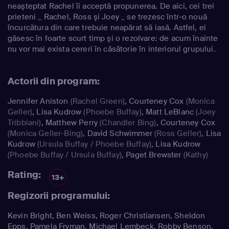
neaşteptat Rachel îi acceptă propunerea. De aici, cei trei
prieteni _ Rachel, Ross şi Joey _ se trezesc într-o nouă
încurcătura din care trebuie neapărat să iasă. Astfel, ei
găsesc în foarte scurt timp şi o rezolvare: de acum înainte
nu vor mai exista cereri în căsătorie în interiorul grupului.
Actorii din program:
Jennifer Aniston
(Rachel Green)
,
Courteney Cox
(Monica
Geller)
,
Lisa Kudrow
(Phoebe Buffay)
,
Matt LeBlanc
(Joey
Tribbiani)
,
Matthew Perry
(Chandler Bing)
,
Courteney Cox
(Monica Geller-Bing)
,
David Schwimmer
(Ross Geller)
,
Lisa
Kudrow
(Ursula Buffay / Phoebe Buffay)
,
Lisa Kudrow
(Phoebe Buffay / Ursula Buffay)
,
Paget Brewster
(Kathy)
Rating:
13+
Regizorii programului:
Kevin Bright, Ben Weiss, Roger Christiansen, Sheldon
Epps, Pamela Fryman, Michael Lembeck, Robby Benson,