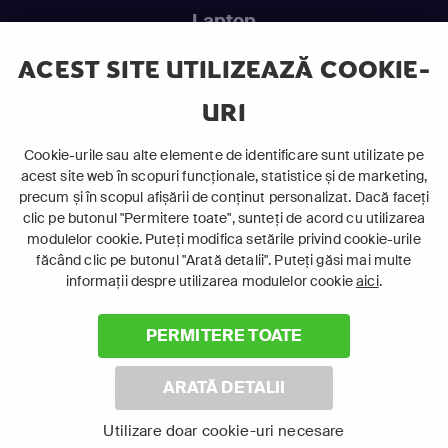
Laptop
Intră în pat și urmărește acel episod incitant.
ACEST SITE UTILIZEAZĂ COOKIE-
URI
ABONEAZĂ-TE ACUM
Cookie-urile sau alte elemente de identificare sunt utilizate pe
acest site web în scopuri funcționale, statistice și de marketing,
Cerințe de sistem
precum și în scopul afișării de conținut personalizat. Dacă faceți
clic pe butonul "Permitere toate", sunteți de acord cu utilizarea
modulelor cookie. Puteți modifica setările privind cookie-urile
făcând clic pe butonul "Arată detalii". Puteți găsi mai multe
informații despre utilizarea modulelor cookie
aici
.
PERMITERE TOATE
©
2026 Canal+ Luxembourg S. à r.l. - Toate drepturile rezervate
Focus Sat este o marcă înregistrată aparținând Canal+
ARATĂ DETALII
Luxembourg S. à r.l.
Rue Albert Borschette 4, L-1246 Luxemburg | R.C.S. Luxemburg:
Utilizare doar cookie-uri necesare
B 87.905