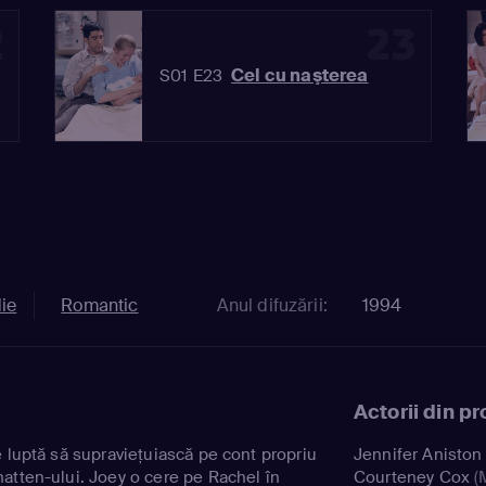
2
23
Cel cu naşterea
S01 E23
ie
Romantic
Anul difuzării:
1994
Actorii din p
e luptă să supravieţuiască pe cont propriu
Jennifer Aniston
atten-ului. Joey o cere pe Rachel în
Courteney Cox
(