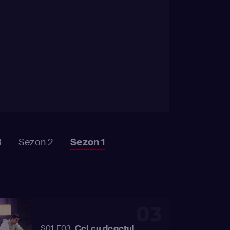
3
Sezon 2
Sezon 1
03
Cel cu degetul
S01 E03