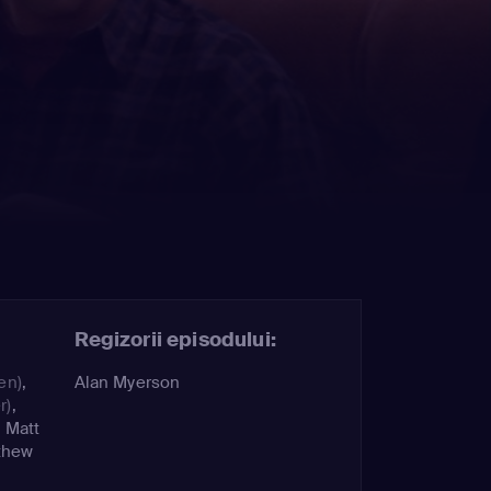
Regizorii episodului:
en)
,
Alan Myerson
r)
,
,
Matt
thew