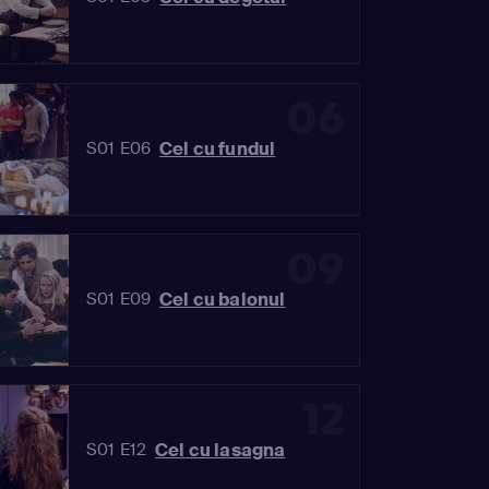
06
Cel cu fundul
S01 E06
09
Cel cu balonul
S01 E09
12
Cel cu lasagna
S01 E12