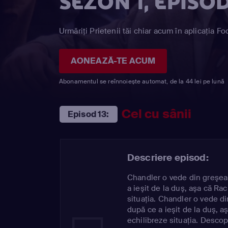
SEZON 1, EPISOD
Urmăriți Prietenii tăi chiar acum în aplicația Fo
AONEAZĂ-TE ACUM
Abonamentul se reînnoiește automat, de la 44 lei pe lună
Cel cu sânii
Episod 13:
Descriere episod:
Chandler o vede din greşea
a ieşit de la duş, aşa că Ra
situaţia. Chandler o vede d
după ce a ieşit de la duş, a
echilibreze situaţia. Descop