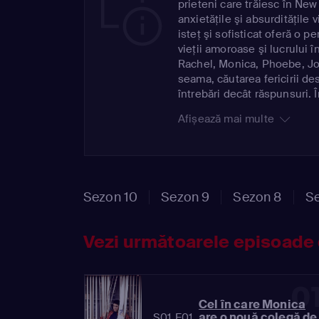
prieteni care trăiesc în New
anxietăţile şi absurdităţile v
isteţ şi sofisticat oferă o 
vieţii amoroase şi lucrului 
Rachel, Monica, Phoebe, Joe
seama, căutarea fericirii de
întrebări decât răspunsuri. 
împlinirea, ei au şi grijă unu
Afișează mai multe
perioade palpitante, când to
au prieteni. Cast:Director:
Aniston, Courteney Cox, Li
Matthew Perry, David Schwim
Parental rating: 12
Sezon 10
Sezon 9
Sezon 8
Se
Vezi următoarele episoade 
0
Cel în care Monica
are o nouă colegă de
S01 E01