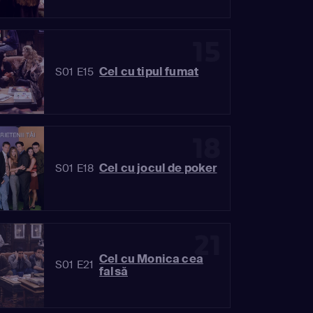
15
Cel cu tipul fumat
S01 E15
18
Cel cu jocul de poker
S01 E18
21
Cel cu Monica cea
S01 E21
falsă