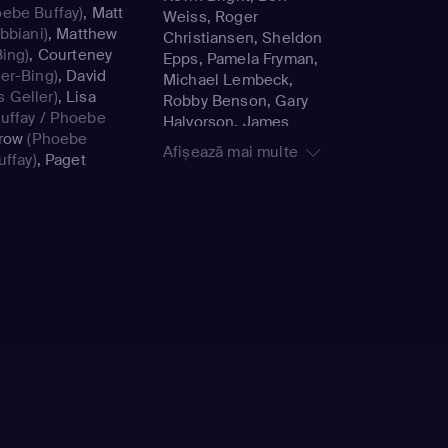
ebe Buffay)
,
Matt
Weiss, Roger
bbiani)
,
Matthew
Christiansen, Sheldon
ing)
,
Courteney
Epps, Pamela Fryman,
er-Bing)
,
David
Michael Lembeck,
 Geller)
,
Lisa
Robby Benson, Gary
uffay / Phoebe
Halvorson, James
row
(Phoebe
Burrows, Shelley
Afișează mai multe
uffay)
,
Paget
Jensen, Peter Bonerz,
David Schwimmer, Alan
Myerson, Stephen
Prime, Gail Mancuso,
Dana de Vally Piazza,
Paul Lazarus, Joe
Regalbuto, Terry
Hughes, Todd Holland