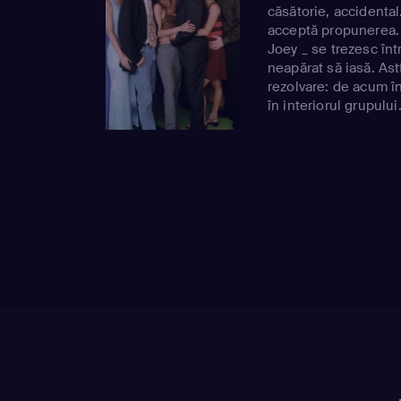
căsătorie, accidental
acceptă propunerea. D
Joey _ se trezesc înt
neapărat să iasă. Astf
rezolvare: de acum în
în interiorul grupului