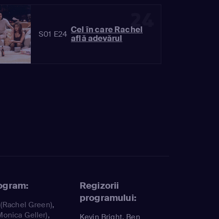
24
Cel în care Rachel
S01 E24
află adevărul
rogram:
Regizorii
programului:
(Rachel Green)
,
Monica Geller)
,
Kevin Bright, Ben