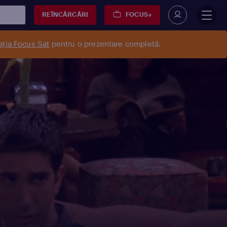
REÎNCĂRCĂRI
FOCUS+
ația Focus Sat
pentru o prezentare completă.