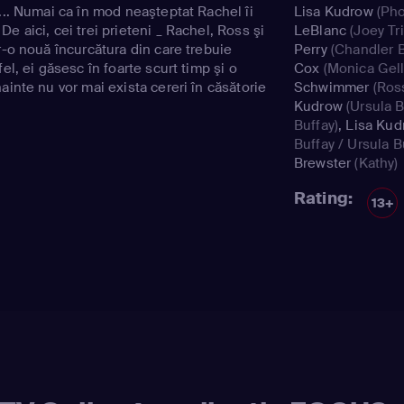
... Numai ca în mod neaşteptat Rachel îi
Lisa Kudrow
(Pho
e aici, cei trei prieteni _ Rachel, Ross şi
LeBlanc
(Joey Tri
r-o nouă încurcătura din care trebuie
Perry
(Chandler B
el, ei găsesc în foarte scurt timp şi o
Cox
(Monica Gell
ainte nu vor mai exista cereri în căsătorie
Schwimmer
(Ross
.
Kudrow
(Ursula B
Buffay)
,
Lisa Kud
Buffay / Ursula B
Brewster
(Kathy)
Rating:
13+