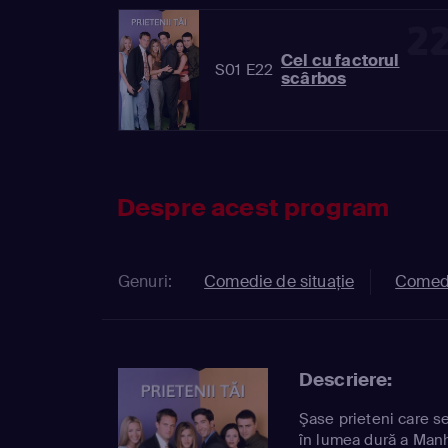
2
Cel cu factorul
S01 E22
scârbos
Despre acest program
Genuri:
Comedie de situație
Comed
Descriere:
Şase prieteni care s
în lumea dură a Manh