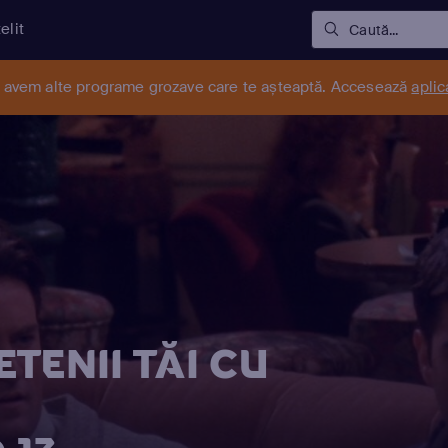
elit
Caută...
r avem alte programe grozave care te așteaptă. Accesează
aplic
TENII TĂI CU