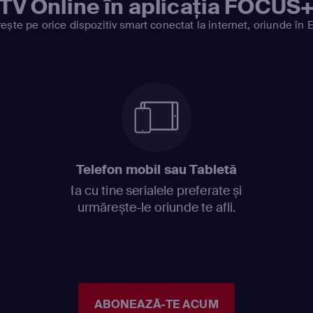
TV Online în aplicația FOCUS
ește pe orice dispozitiv smart conectat la internet, oriunde în 
Telefon mobil sau Tabletă
Ia cu tine serialele preferate și
urmărește-le oriunde te afli.
ABONEAZĂ-TE ACUM