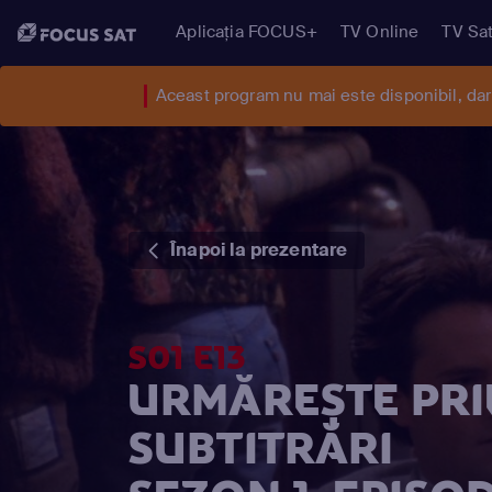
Aplicația FOCUS+
TV Online
TV Sat
Aceast program nu mai este disponibil, da
Înapoi la prezentare
S01 E13
URMĂREȘTE PRIE
SUBTITRĂRI