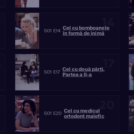
3
14
Cel cu bomboanele
S01 E14
în formă de inimă
6
17
Cel cu două părţi,
S01 E17
Partea a II-a
9
20
Cel cu medicul
S01 E20
ortodont malefic