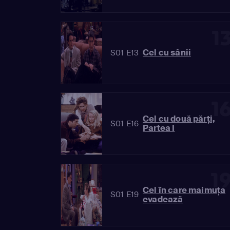
1
Cel cu sânii
S01 E13
1
Cel cu două părţi,
S01 E16
Partea I
1
Cel în care maimuţa
S01 E19
evadează