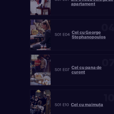
apartament
0
Cel cu George
S01 E04
Stephanopoulos
0
Cel cu pana de
S01 E07
curent
1
Cel cu maimuţa
S01 E10