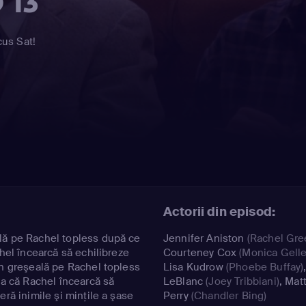
 13
cus Sat!
Actorii din episod:
lă pe Rachel topless după ce
Jennifer Aniston
(Rachel Gre
chel încearcă să echilibreze
Courteney Cox
(Monica Gelle
in greşeală pe Rachel topless
Lisa Kudrow
(Phoebe Buffay)
şa că Rachel încearcă să
LeBlanc
(Joey Tribbiani)
,
Mat
eră inimile şi minţile a şase
Perry
(Chandler Bing)