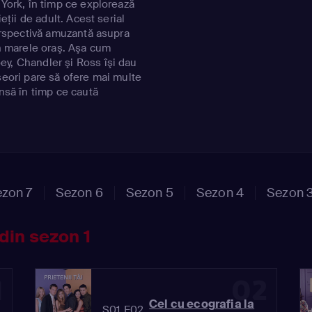
 York, în timp ce explorează
ieţii de adult. Acest serial
perspectivă amuzantă asupra
în marele oraş. Aşa cum
y, Chandler şi Ross îşi dau
seori pare să ofere mai multe
Însă în timp ce caută
l de celălalt în timpul acestei
tul e posibil _ atâta timp cât
 Alan MyersonActor: Jennifer
sa Kudrow, Matt LeBlanc,
merroleName: , , , , ,
zon 7
Sezon 6
Sezon 5
Sezon 4
Sezon 
din sezon 1
1
02
Cel cu ecografia la
S01 E02