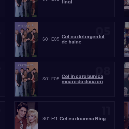
final
4
05
Cel cu detergentul
S01 E05
de haine
7
08
Cel în care bunica
S01 E08
moare de două ori
0
11
Cel cu doamna Bing
S01 E11