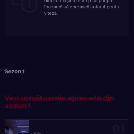
dintr-o mașină în timp ce poliția
încearcă să oprească șoferul pentru
viteză.
Sezon 1
Vezi următoarele episoade din
sezon 1
01