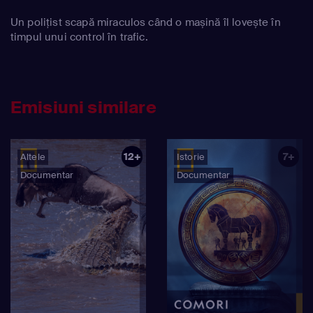
Un polițist scapă miraculos când o mașină îl lovește în
timpul unui control în trafic.
Emisiuni similare
12+
7+
Altele
Istorie
Documentar
Documentar