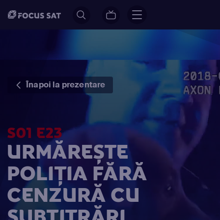
Înapoi la prezentare
S01 E23
URMĂREȘTE
POLIȚIA FĂRĂ
CENZURĂ CU
SUBTITRĂRI