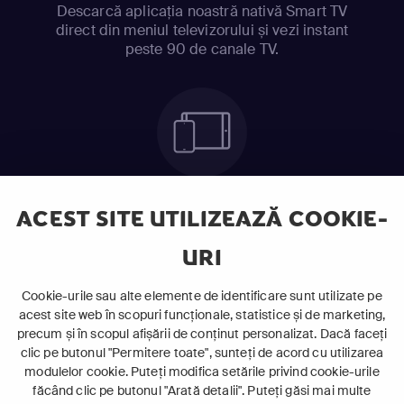
Descarcă aplicația noastră nativă Smart TV
direct din meniul televizorului și vezi instant
peste 90 de canale TV.
Telefon mobil sau Tabletă
ACEST SITE UTILIZEAZĂ COOKIE-
Ia cu tine serialele preferate și urmărește-le
oriunde te afli.
URI
Cookie-urile sau alte elemente de identificare sunt utilizate pe
acest site web în scopuri funcționale, statistice și de marketing,
precum și în scopul afișării de conținut personalizat. Dacă faceți
clic pe butonul "Permitere toate", sunteți de acord cu utilizarea
modulelor cookie. Puteți modifica setările privind cookie-urile
făcând clic pe butonul "Arată detalii". Puteți găsi mai multe
Laptop