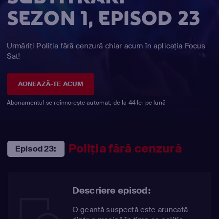
SEZON 1, EPISOD 23
Urmăriți Poliția fără cenzură chiar acum în aplicația Focus
Sat!
AONEAZĂ-TE ACUM
Abonamentul se reînnoiește automat, de la 44 lei pe lună
Poliția fără cenzură
Episod 23:
Descriere episod:
O geantă suspectă este aruncată