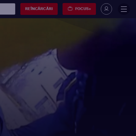
REÎNCĂRCĂRI
FOCUS+