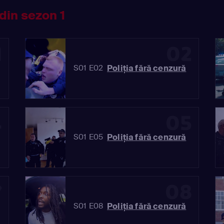
din sezon 1
1
02
Poliția fără cenzură
S01 E02
4
05
Poliția fără cenzură
S01 E05
7
08
Poliția fără cenzură
S01 E08