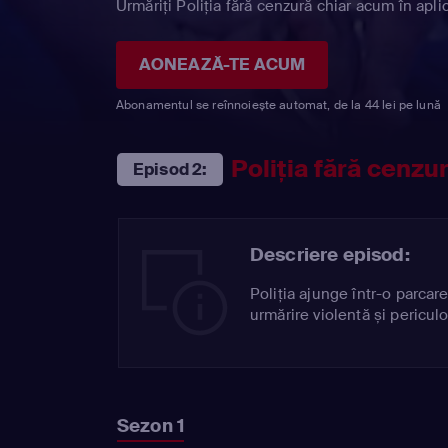
Urmăriți Poliția fără cenzură chiar acum în apli
AONEAZĂ-TE ACUM
Abonamentul se reînnoiește automat, de la 44 lei pe lună
Poliția fără cenzu
Episod 2:
Descriere episod:
Poliția ajunge într-o parca
urmărire violentă și pericul
Sezon 1