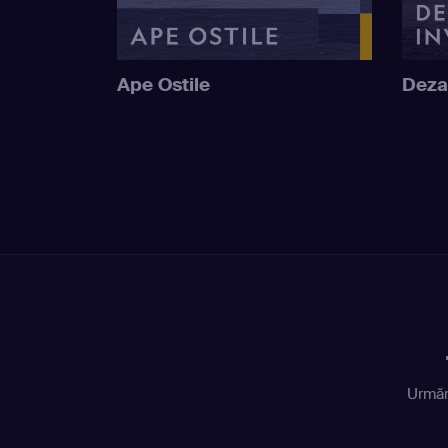
Ape Ostile
Deza
Urmăr