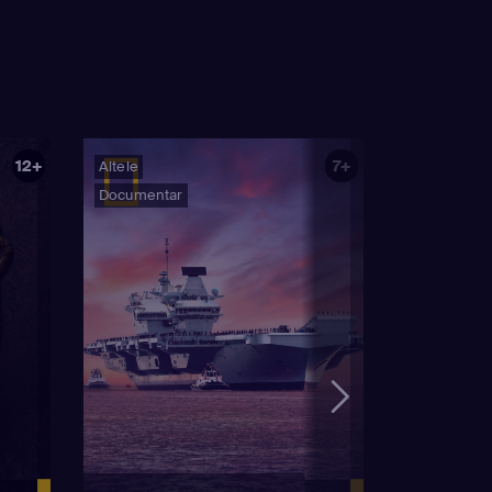
12+
7+
Altele
Documentar