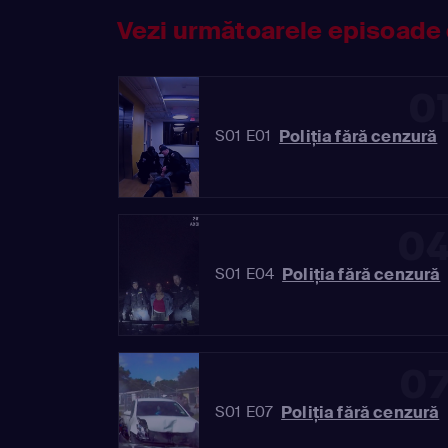
Vezi următoarele episoade 
0
Poliția fără cenzură
S01 E01
0
Poliția fără cenzură
S01 E04
0
Poliția fără cenzură
S01 E07