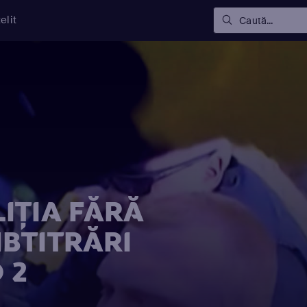
elit
Caută...
IȚIA FĂRĂ
BTITRĂRI
 2