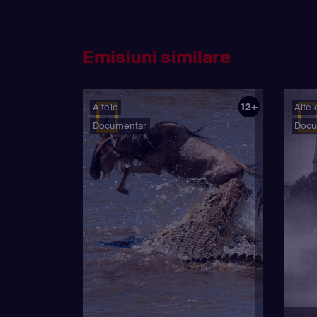
Emisiuni similare
12+
Altele
Altel
Documentar
Docu