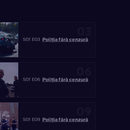
03
Poliția fără cenzură
S01 E03
06
Poliția fără cenzură
S01 E06
09
Poliția fără cenzură
S01 E09