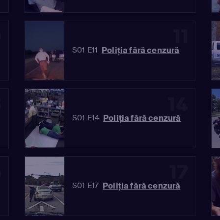
0
11
Poliția fără cenzură
S01 E11
3
14
Poliția fără cenzură
S01 E14
6
17
Poliția fără cenzură
S01 E17