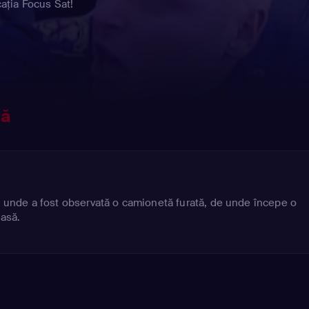
cația Focus Sat!
ră
re unde a fost observată o camionetă furată, de unde începe o
oasă.