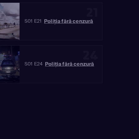
21
Poliția fără cenzură
S01 E21
24
Poliția fără cenzură
S01 E24