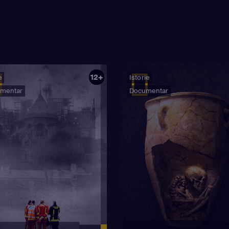
12+
e
Istorie
mentar
Documentar