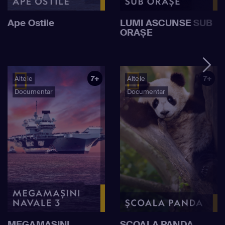
Ape Ostile
LUMI ASCUNSE SUB
ORAȘE
7+
7+
Altele
Altele
Documentar
Documentar
MEGAMAȘINI
ȘCOALA PANDA