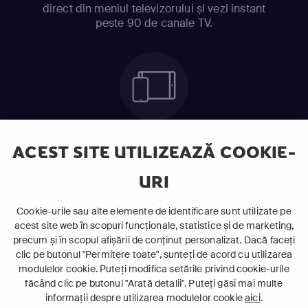
direct din meniul televizorului și vezi instant
peste 90 de canale TV.
Telefon mobil sau Tabletă
ACEST SITE UTILIZEAZĂ COOKIE-
Ia cu tine serialele preferate și urmărește-le
oriunde te afli.
URI
Cookie-urile sau alte elemente de identificare sunt utilizate pe
acest site web în scopuri funcționale, statistice și de marketing,
precum și în scopul afișării de conținut personalizat. Dacă faceți
clic pe butonul "Permitere toate", sunteți de acord cu utilizarea
modulelor cookie. Puteți modifica setările privind cookie-urile
făcând clic pe butonul "Arată detalii". Puteți găsi mai multe
Laptop
informații despre utilizarea modulelor cookie
aici
.
Intră în pat și urmărește acel episod incitant.