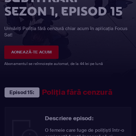
SEZON 1, EPISOD 15
Urmăriți Poliția fără cenzură chiar acum în aplicația Focus
Sat!
AONEAZĂ-TE ACUM
Abonamentul se reînnoiește automat, de la 44 lei pe lună
Poliția fără cenzură
Episod 15:
Descriere episod:
O femeie care fuge de polițiști într-o