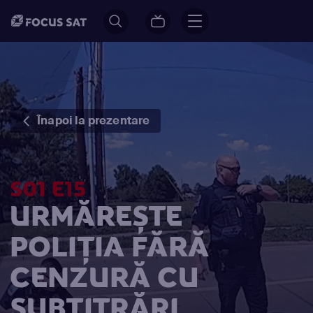
Înapoi la prezentare
S01 E15
URMĂREȘTE
POLIȚIA FĂRĂ
CENZURĂ CU
SUBTITRĂRI