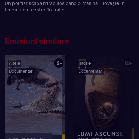
Un polițist scapă miraculos când o mașină îl lovește în
timpul unui control în trafic.
Emisiuni similare
12+
12+
Altele
Istorie
Documentar
Documentar