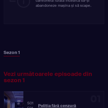
camionetă furată încearcă să-și
abandoneze mașina și să scape.
Sezon 1
Vezi următoarele episoade din
sezon 1
01
S01
Poliția fără cenzură