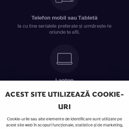
Telefon mobil sau Tabletă
Ia cu tine serialele preferate și urmărește-le
oriunde te afli.
Laptop
Intră în pat și urmărește acel episod incitant.
ACEST SITE UTILIZEAZĂ COOKIE-
URI
ABONEAZĂ-TE ACUM
Cookie-urile sau alte elemente de identificare sunt utilizate pe
acest site web în scopuri funcționale, statistice și de marketing,
Cerințe de sistem