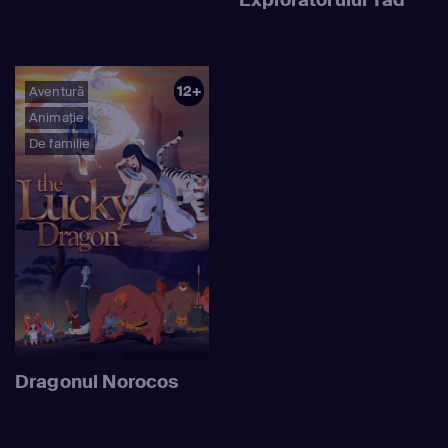
Exploratorului Tad
12+
Aventură
Animație
De familie
Dragonul Norocos