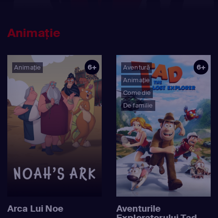
Animație
6+
6+
Animație
Aventură
Animație
Comedie
De familie
Arca Lui Noe
Aventurile