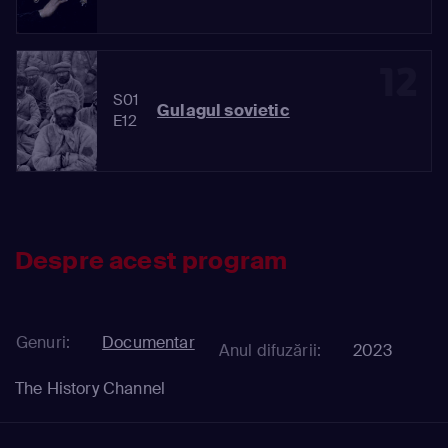
12
S01
Gulagul sovietic
E12
Despre acest program
Genuri:
Documentar
Anul difuzării:
2023
The History Channel