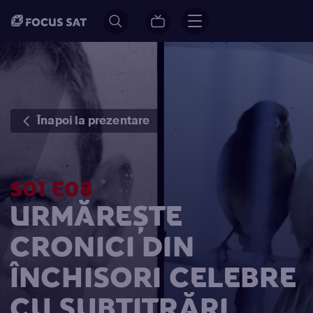
Înapoi la prezentare
S01 E08
URMĂREȘTE
CRONICI DIN
ÎNCHISORI CELEBRE
CU SUBTITRĂRI