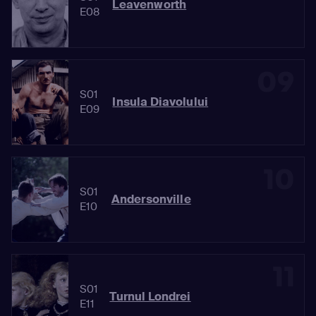
Leavenworth
E08
09
S01
Insula Diavolului
E09
10
S01
Andersonville
E10
11
S01
Turnul Londrei
E11