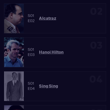
02
S01
Alcatraz
E02
03
S01
Hanoi Hilton
E03
04
S01
Sing Sing
E04