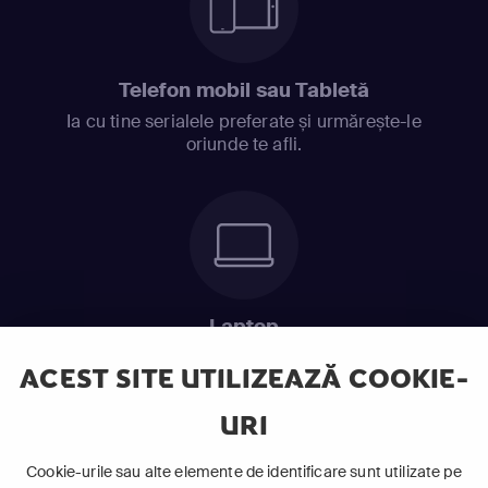
Telefon mobil sau Tabletă
Ia cu tine serialele preferate și urmărește-le
oriunde te afli.
Laptop
Intră în pat și urmărește acel episod incitant.
ACEST SITE UTILIZEAZĂ COOKIE-
URI
ABONEAZĂ-TE ACUM
Cookie-urile sau alte elemente de identificare sunt utilizate pe