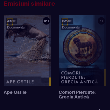
Emisiuni similare
12+
7+
Altele
Istorie
Documentar
Documentar
Ape Ostile
Comori Pierdute:
Grecia Antică