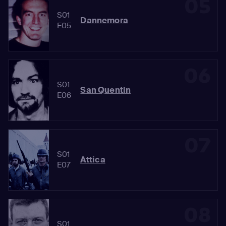
05
S01
Dannemora
E05
06
S01
San Quentin
E06
07
S01
Attica
E07
08
S01