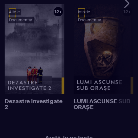
12+
12+
Altele
Istorie
Documentar
Documentar
Dezastre Investigate
LUMI ASCUNSE SUB
2
ORAȘE
Arată-le pe toate