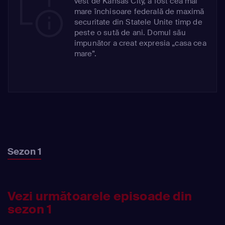
vest de Kansas City, a fost cea mai
mare închisoare federală de maximă
securitate din Statele Unite timp de
peste o sută de ani. Domul său
impunător a creat expresia „casa cea
mare”.
Sezon 1
Vezi următoarele episoade din
sezon 1