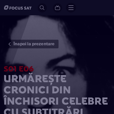
Înapoi la prezentare
S01 E06
URMĂREȘTE
CRONICI DIN
ÎNCHISORI CELEBRE
CU SUBTITRĂRI