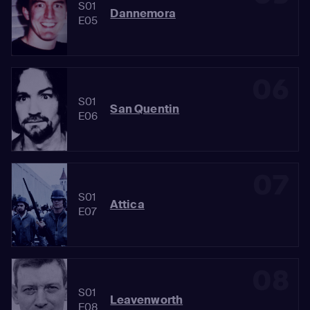
S01
Dannemora
E05
06
S01
San Quentin
E06
07
S01
Attica
E07
08
S01
Leavenworth
E08