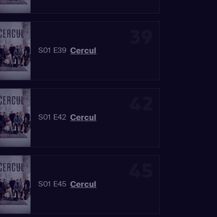
39
Cercul
S01 E39
42
Cercul
S01 E42
45
Cercul
S01 E45