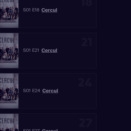
18
Cercul
S01 E18
21
Cercul
S01 E21
24
Cercul
S01 E24
27