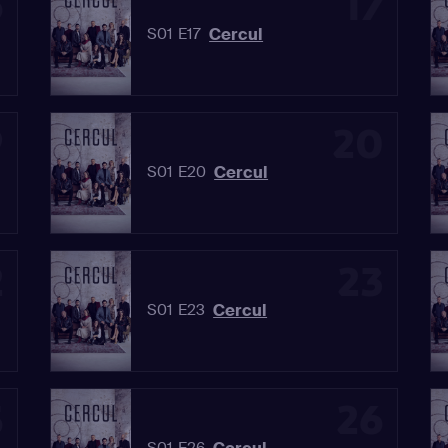
6
17
Cercul
S01 E17
9
20
Cercul
S01 E20
2
23
Cercul
S01 E23
5
26