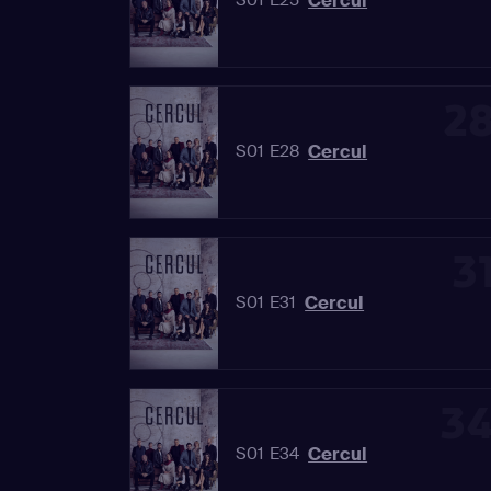
Cercul
S01 E25
2
Cercul
S01 E28
3
Cercul
S01 E31
3
Cercul
S01 E34