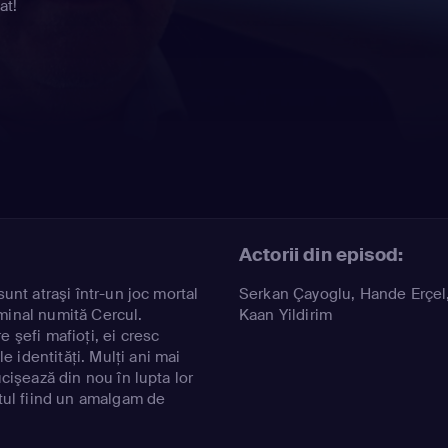
at!
Actorii din episod:
sunt atraşi într-un joc mortal
Serkan Çayoglu
,
Hande Erçel
minal numită Cercul.
Kaan Yildirim
e şefi mafioţi, ei cresc
 identităţi. Mulţi ani mai
ucişează din nou în lupta lor
otul fiind un amalgam de