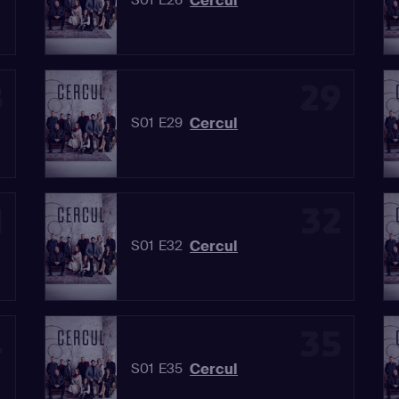
Cercul
S01 E26
8
29
Cercul
S01 E29
1
32
Cercul
S01 E32
4
35
Cercul
S01 E35