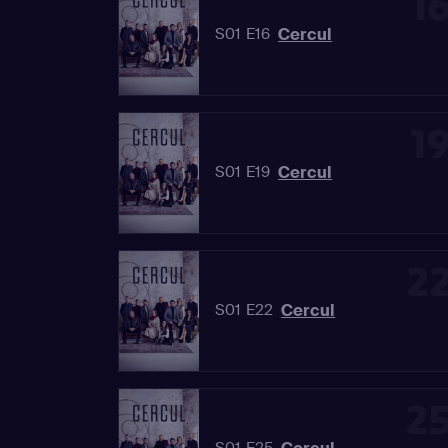
1
Cercul
S01 E16
1
Cercul
S01 E19
2
Cercul
S01 E22
2