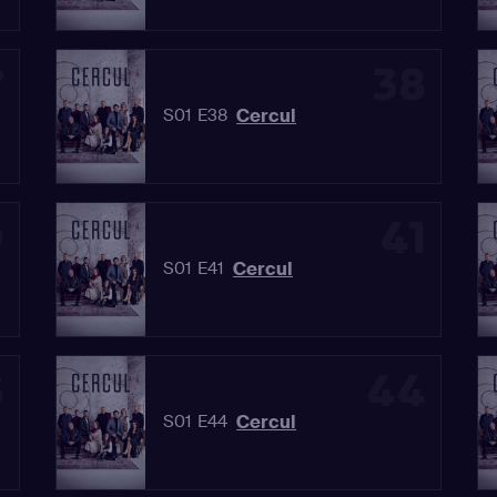
7
38
Cercul
S01 E38
0
41
Cercul
S01 E41
3
44
Cercul
S01 E44