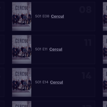
7
08
Cercul
S01 E08
0
11
Cercul
S01 E11
3
14
Cercul
S01 E14