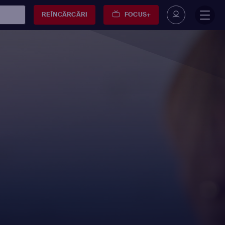
REÎNCĂRCĂRI
FOCUS+