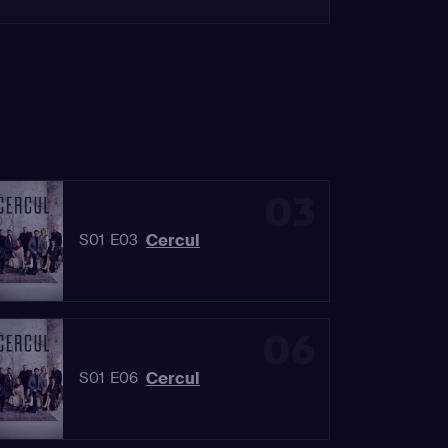
03
Cercul
S01 E03
06
Cercul
S01 E06