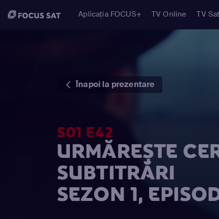
Aplicația FOCUS+
TV Online
TV Sat
Înapoi la prezentare
S01 E42
URMĂREȘTE CE
SUBTITRĂRI
SEZON 1, EPISO