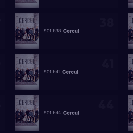
7
38
Cercul
S01 E38
0
41
Cercul
S01 E41
3
44
Cercul
S01 E44