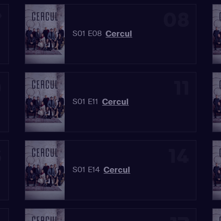
7
08
Cercul
S01 E08
0
11
Cercul
S01 E11
3
14
Cercul
S01 E14