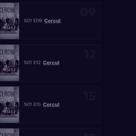
09
Cercul
S01 E09
12
Cercul
S01 E12
15
Cercul
S01 E15