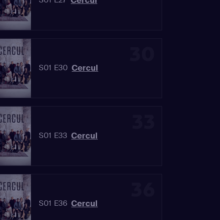
Cercul
S01 E27
30
Cercul
S01 E30
33
Cercul
S01 E33
36
Cercul
S01 E36