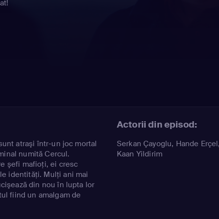
at!
Actorii din episod:
sunt atraşi într-un joc mortal
Serkan Çayoglu
,
Hande Erçel
minal numită Cercul.
Kaan Yildirim
e şefi mafioţi, ei cresc
 identităţi. Mulţi ani mai
ucişează din nou în lupta lor
otul fiind un amalgam de