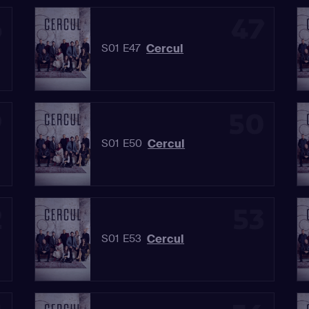
6
47
Cercul
S01 E47
9
50
Cercul
S01 E50
2
53
Cercul
S01 E53