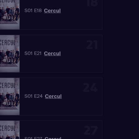
18
Cercul
S01 E18
21
Cercul
S01 E21
24
Cercul
S01 E24
27