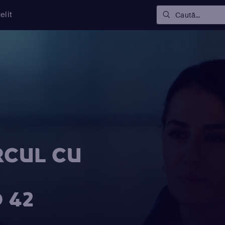
elit
Caută...
RCUL CU
D 42