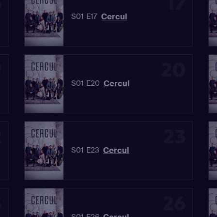
6
17
Cercul
S01 E17
9
20
Cercul
S01 E20
2
23
Cercul
S01 E23
5
26