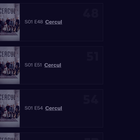
48
Cercul
S01 E48
51
Cercul
S01 E51
54
Cercul
S01 E54