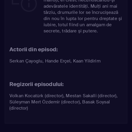
adevăratele identităţi. Mulţi ani mai
târziu, drumurile lor se încrucişează
din nou în lupta lor pentru dreptate şi
iubire, totul fiind un amalgam de
secrete, trădare şi putere.
Actorii din episod:
Serkan Çayoglu
,
Hande Erçel
,
Kaan Yildirim
Regizorii episodului:
Volkan Kocatürk (director), Mestan Sakalli (director),
Süleyman Mert Özdemir (director), Basak Soysal
(director)