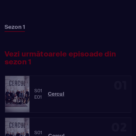
Sezon 1
Vezi următoarele episoade din
sezon 1
01
S01
Cercul
E01
02
S01
Cercul