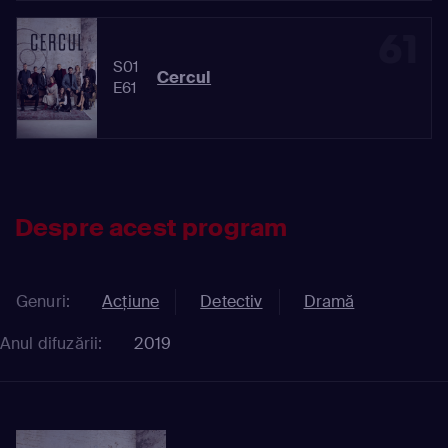
61
S01
Cercul
E61
Despre acest program
Genuri:
Acțiune
Detectiv
Dramă
Anul difuzării:
2019