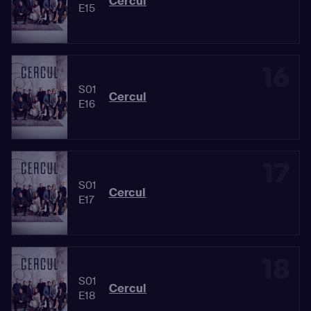
Cercul
E15
16
S01
Cercul
E16
17
S01
Cercul
E17
18
S01
Cercul
E18