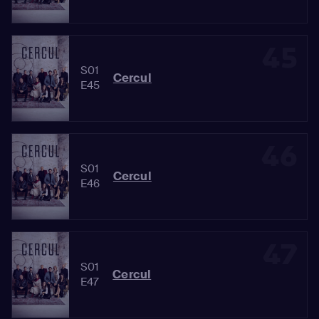
45
S01
Cercul
E45
46
S01
Cercul
E46
47
S01
Cercul
E47