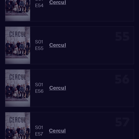
Cercul
E54
55
S01
Cercul
E55
56
S01
Cercul
E56
57
S01
Cercul
E57