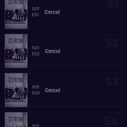
51
S01
Cercul
E51
52
S01
Cercul
E52
53
S01
Cercul
E53
54
S01