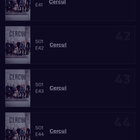
Cercul
E41
42
S01
Cercul
E42
43
S01
Cercul
E43
44
S01
Cercul
E44