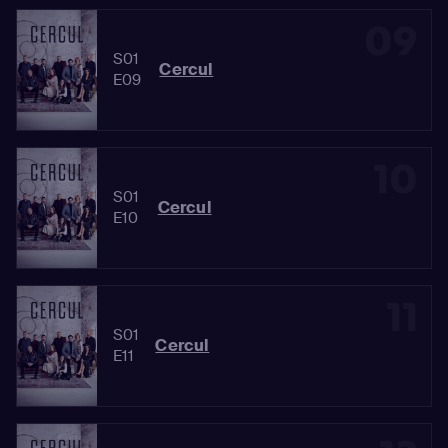
09
S01
Cercul
E09
10
S01
Cercul
E10
11
S01
Cercul
E11