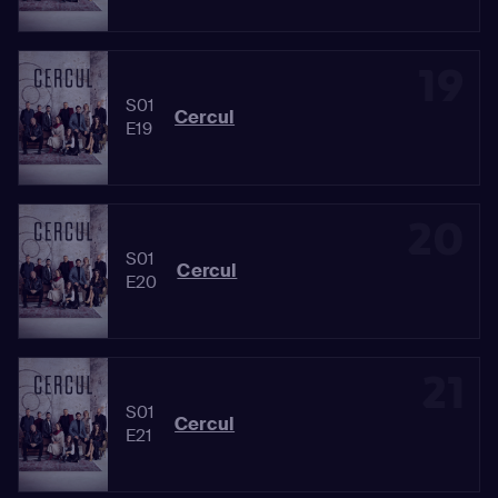
19
S01
Cercul
E19
20
S01
Cercul
E20
21
S01
Cercul
E21