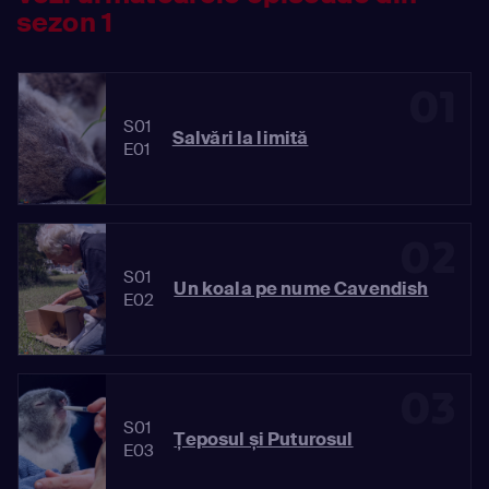
sezon 1
01
S01
Salvări la limită
E01
02
S01
Un koala pe nume Cavendish
E02
03
S01
Țeposul și Puturosul
E03