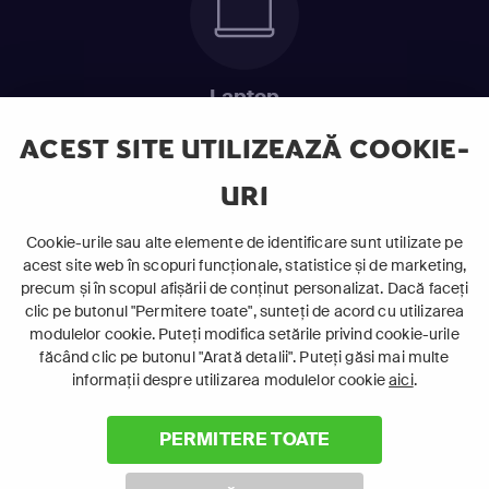
Laptop
Intră în pat și urmărește acel episod incitant.
ACEST SITE UTILIZEAZĂ COOKIE-
URI
ABONEAZĂ-TE ACUM
Cookie-urile sau alte elemente de identificare sunt utilizate pe
acest site web în scopuri funcționale, statistice și de marketing,
Cerințe de sistem
precum și în scopul afișării de conținut personalizat. Dacă faceți
clic pe butonul "Permitere toate", sunteți de acord cu utilizarea
modulelor cookie. Puteți modifica setările privind cookie-urile
făcând clic pe butonul "Arată detalii". Puteți găsi mai multe
informații despre utilizarea modulelor cookie
aici
.
PERMITERE TOATE
©
2026 Canal+ Luxembourg S. à r.l. - Toate drepturile rezervate
Focus Sat este o marcă înregistrată aparținând Canal+