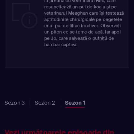
împreună cu veterinarul Bec, care
resuscitează un pui de koala și pe
veterinarul Meaghan care își testează
aptitudinile chirurgicale pe degetele
unui pui de liliac fructivor. Observați
un piton ce se teme de apă, iar apoi
pe Jo, care salvează o bufniță de
hambar captivă.
Sezon 3
Sezon 2
Sezon 1
Vezi următoarele episoade din