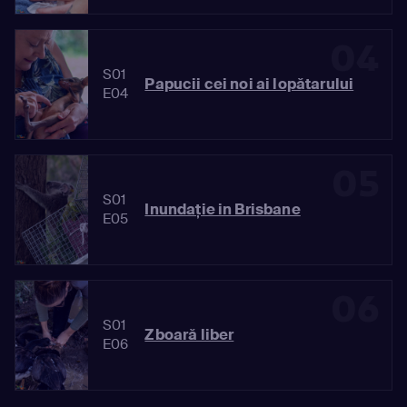
04
S01
Papucii cei noi ai lopătarului
E04
05
S01
Inundație in Brisbane
E05
06
S01
Zboară liber
E06