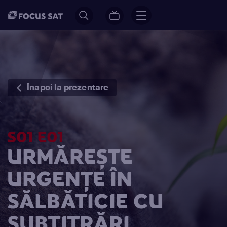
Înapoi la prezentare
S01 E01
URMĂREȘTE
URGENȚE ÎN
SĂLBĂTICIE CU
SUBTITRĂRI