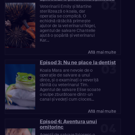
02
Veterinarii Emily și Martine
sterilizează o koala, dar
operația se complică. O
echidnă rătăcită primește
ajutor de la veterinarul Nigel,
agentul de salvare Chantelle
ajută o șopârlă și veterinarul
Kar...
Află mai multe
Episod 3: Nu ne place la dentist
03
Koala Mara are nevoie de o
operație de salvare a unui
dinte, și o examinați o veveriță
rănită cu veterinarul Tim.
Agentul de salvare Elise scoate
o vulpe zburătoare dintr-un
canal și vedeți cum cloces...
Află mai multe
Episod 4: Aventura unui
04
ornitorinc
Agenții de salvare folosesc o