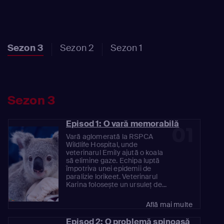
Sezon 3
Sezon 2
Sezon 1
Sezon 3
Episod 1: O vară memorabilă
01
Vară aglomerată la RSPCA
Wildlife Hospital, unde
veterinarul Emily ajută o koala
să elimine gaze. Echipa luptă
împotriva unei epidemii de
paralizie lorikeet. Veterinarul
Karina folosește un ursuleț de...
Află mai multe
Episod 2: O problemă spinoasă