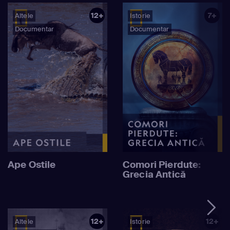
12+
7+
Altele
Istorie
Documentar
Documentar
Ape Ostile
Comori Pierdute:
Grecia Antică
12+
12+
Altele
Istorie