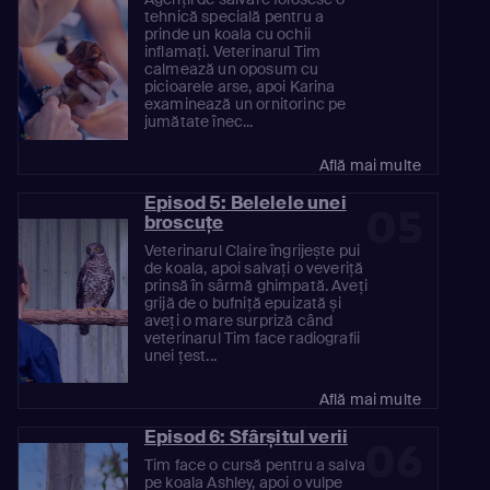
tehnică specială pentru a
prinde un koala cu ochii
inflamați. Veterinarul Tim
calmează un oposum cu
picioarele arse, apoi Karina
examinează un ornitorinc pe
jumătate înec...
Află mai multe
Episod 5: Belelele unei
05
broscuțe
Veterinarul Claire îngrijește pui
de koala, apoi salvați o veveriță
prinsă în sârmă ghimpată. Aveți
grijă de o bufniță epuizată și
aveți o mare surpriză când
veterinarul Tim face radiografii
unei țest...
Află mai multe
Episod 6: Sfârșitul verii
06
Tim face o cursă pentru a salva
pe koala Ashley, apoi o vulpe