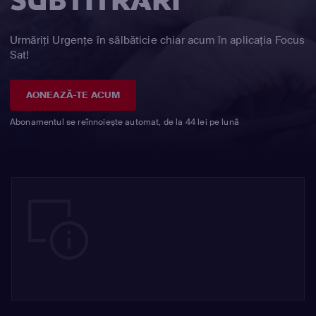
SUBTITRĂRI
Urmăriți Urgențe în sălbăticie chiar acum în aplicația Focus
Sat!
AONEAZĂ-TE ACUM
Abonamentul se reînnoiește automat, de la 44 lei pe lună