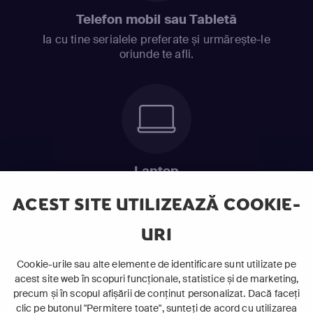
Telefon mobil sau Tabletă
Ia cu tine serialele preferate și urmărește-le
oriunde te afli.
Laptop
Intră în pat și urmărește acel episod incitant.
ACEST SITE UTILIZEAZĂ COOKIE-
URI
ABONEAZĂ-TE ACUM
Cookie-urile sau alte elemente de identificare sunt utilizate pe
acest site web în scopuri funcționale, statistice și de marketing,
Cerințe de sistem
precum și în scopul afișării de conținut personalizat. Dacă faceți
clic pe butonul "Permitere toate", sunteți de acord cu utilizarea