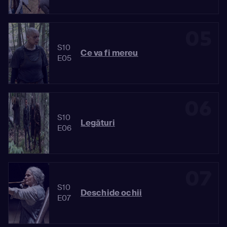
05
S10
Ce va fi mereu
E05
06
S10
Legături
E06
07
S10
Deschide ochii
E07