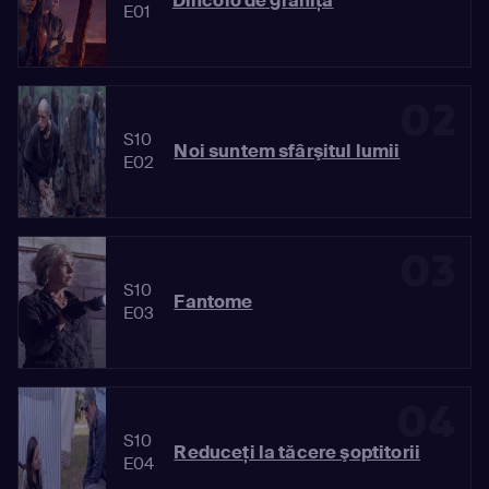
Dincolo de graniţă
E01
02
S10
Noi suntem sfârşitul lumii
E02
03
S10
Fantome
E03
04
S10
Reduceţi la tăcere şoptitorii
E04