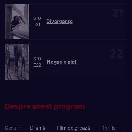
21
S10
Divergenţe
E21
22
S10
Negan e aici
E22
Despre acest program
Genuri:
Dramă
Film de groază
Thriller