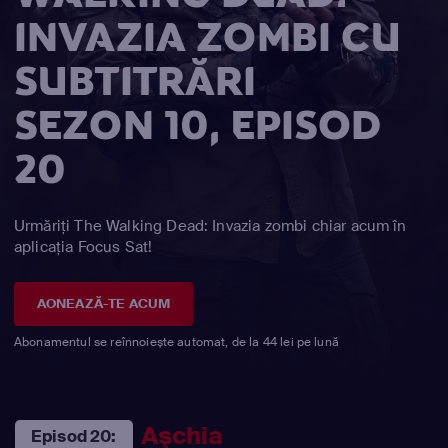
INVAZIA ZOMBI CU
SUBTITRĂRI
SEZON 10, EPISOD
20
Urmăriți The Walking Dead: Invazia zombi chiar acum în
aplicația Focus Sat!
AONEAZĂ-TE ACUM
Abonamentul se reînnoiește automat, de la 44 lei pe lună
Aşchia
Episod 20: