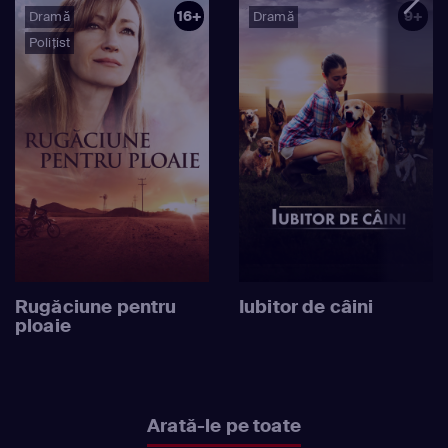
16+
9+
Dramă
Dramă
Polițist
Rugăciune pentru
Iubitor de câini
ploaie
Arată-le pe toate