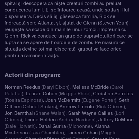
spital şi descoperă că nişte creaturi zombi au preluat
conducerea lumii. El se întoarce acasă, unde soţia şi fiul
dispăruseră. Decis să îşi găsească familia, Rick se
îndreaptă spre Atlanta, şi, ajutat de Glenn (Steven Yeun),
reuşeşte să scape din mâinile unui zombi. Împreună cu
Glenn, Rick va conduce un grup de supravieţuitori care se
luptă să se apere de hoardele de zombi. Pe măsură ce
situaţia devine tot mai disperată, grupul va face orice
pentru a rămâne în viaţă.
Actorii din program:
Norman Reedus
(Daryl Dixon)
,
Melissa McBride
(Carol
Peletier)
,
Lauren Cohan
(Maggie Rhee)
,
Christian Serratos
(Rosita Espinosa)
,
Josh McDermitt
(Eugene Porter)
,
Seth
Gilliam
(Gabriel Stokes)
,
Andrew Lincoln
(Rick Grimes)
,
Jon Bernthal
(Shane Walsh)
,
Sarah Wayne Callies
(Lori
Grimes)
,
Laurie Holden
(Andrea Harrison)
,
Jeffrey DeMunn
(Dale Horvath)
,
Danai Gurira
(Michonne)
,
Alanna
Masterson
(Tara Chambler)
,
Lauren Cohan
(Maggie