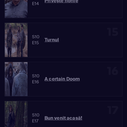
Priveşte florile
E14
15
S10
Turnul
E15
16
S10
A certain Doom
E16
17
S10
Bun venit acasă!
E17