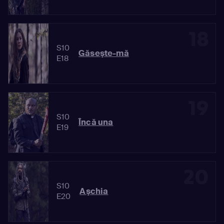
18
S10
Găseşte-mă
E18
19
S10
Încă una
E19
20
S10
Aşchia
E20