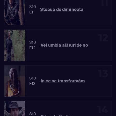
11
S10
Steaua de dimineaţă
E11
12
S10
Vei umbla alături de no
E12
13
S10
În ce ne transformăm
E13
14
S10