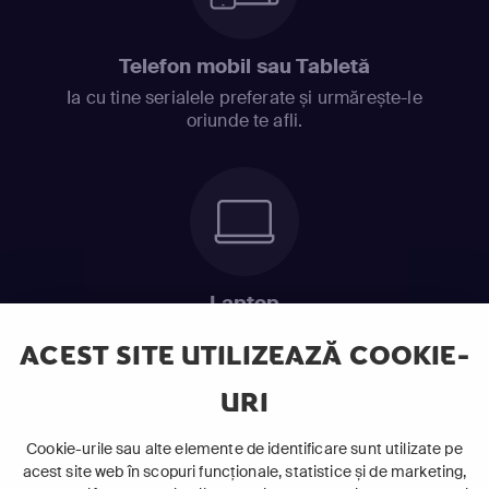
Telefon mobil sau Tabletă
Ia cu tine serialele preferate și urmărește-le
oriunde te afli.
Laptop
Intră în pat și urmărește acel episod incitant.
ACEST SITE UTILIZEAZĂ COOKIE-
URI
ABONEAZĂ-TE ACUM
Cookie-urile sau alte elemente de identificare sunt utilizate pe
acest site web în scopuri funcționale, statistice și de marketing,
Cerințe de sistem