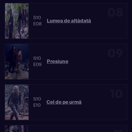
08
S10
Lumea de altădată
E08
09
S10
Presiune
E09
10
S10
Cel de pe urmă
E10