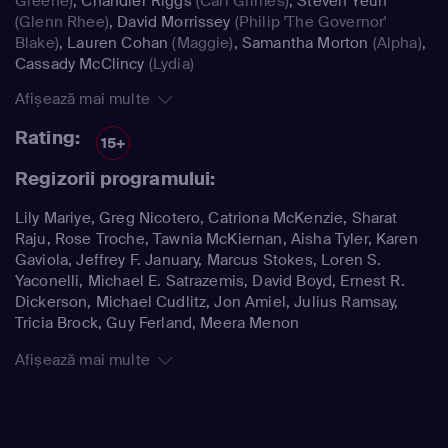
Greene)
,
Chandler Riggs
(Carl Grimes)
,
Steven Yeun
(Glenn Rhee)
,
David Morrissey
(Philip 'The Governor'
Blake)
,
Lauren Cohan
(Maggie)
,
Samantha Morton
(Alpha)
,
Cassady McClincy
(Lydia)
Afișează mai multe
Rating:
15+
Regizorii programului:
Lily Mariye, Greg Nicotero, Catriona McKenzie, Sharat
Raju, Rose Troche, Tawnia McKiernan, Aisha Tyler, Karen
Gaviola, Jeffrey F. January, Marcus Stokes, Loren S.
Yaconelli, Michael E. Satrazemis, David Boyd, Ernest R.
Dickerson, Michael Cudlitz, Jon Amiel, Julius Ramsay,
Tricia Brock, Guy Ferland, Meera Menon
Afișează mai multe