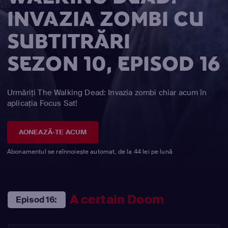
INVAZIA ZOMBI CU
SUBTITRĂRI
SEZON 10, EPISOD 16
Urmăriți The Walking Dead: Invazia zombi chiar acum în
aplicația Focus Sat!
AONEAZĂ-TE ACUM
Abonamentul se reînnoiește automat, de la 44 lei pe lună
A certain Doom
Episod 16: