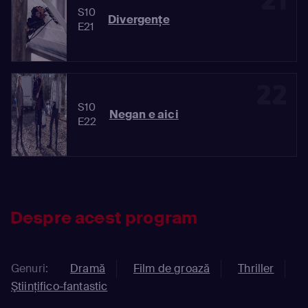
21
S10
Divergenţe
E21
22
S10
Negan e aici
E22
Despre acest program
Genuri:
Dramă
Film de groază
Thriller
Ştiinţifico-fantastic