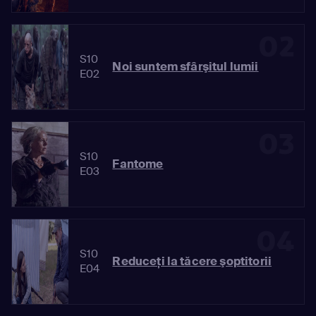
02
S10
Noi suntem sfârşitul lumii
E02
03
S10
Fantome
E03
04
S10
Reduceţi la tăcere şoptitorii
E04