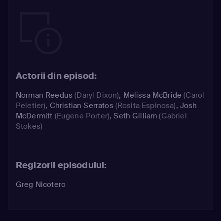
Actorii din episod:
Norman Reedus
(Daryl Dixon)
,
Melissa McBride
(Carol
Peletier)
,
Christian Serratos
(Rosita Espinosa)
,
Josh
McDermitt
(Eugene Porter)
,
Seth Gilliam
(Gabriel
Stokes)
Regizorii episodului:
Greg Nicotero