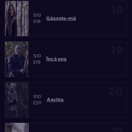
18
S10
Găseşte-mă
E18
19
S10
Încă una
E19
20
S10
Aşchia
E20