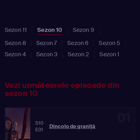
Sezon 11
Sezon 10
Sezon 9
Sezon 8
Sezon 7
Sezon 6
Sezon 5
Sezon 4
Sezon 3
Sezon 2
Sezon 1
Vezi următoarele episoade din
sezon 10
01
S10
Dincolo de graniţă
E01