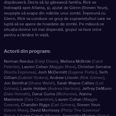
dispăruseră. Decis să îşi găsească familia, Rick se
îndreaptă spre Atlanta, şi, ajutat de Glenn (Steven Yeun),
reuşeşte să scape din mâinile unui zombi. Împreună cu
Glenn, Rick va conduce un grup de supravieţuitori care se
luptă să se apere de hoardele de zombi. Pe măsură ce
situaţia devine tot mai disperată, grupul va face orice
pentru a rămâne în viaţă.
Actorii din program:
Norman Reedus
(Daryl Dixon)
,
Melissa McBride
(Carol
Peletier)
,
Lauren Cohan
(Maggie Rhee)
,
Christian Serratos
(Rosita Espinosa)
,
Josh McDermitt
(Eugene Porter)
,
Seth
Gilliam
(Gabriel Stokes)
,
Andrew Lincoln
(Rick Grimes)
,
Jon Bernthal
(Shane Walsh)
,
Sarah Wayne Callies
(Lori
Grimes)
,
Laurie Holden
(Andrea Harrison)
,
Jeffrey DeMunn
(Dale Horvath)
,
Danai Gurira
(Michonne)
,
Alanna
Masterson
(Tara Chambler)
,
Lauren Cohan
(Maggie
Greene)
,
Chandler Riggs
(Carl Grimes)
,
Steven Yeun
(Glenn Rhee)
,
David Morrissey
(Philip 'The Governor'
Blake)
,
Lauren Cohan
(Maggie)
,
Samantha Morton
(Alpha)
,