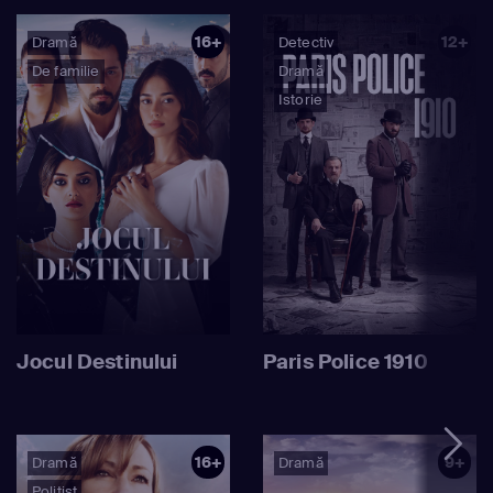
16+
12+
Dramă
Detectiv
De familie
Dramă
Istorie
Jocul Destinului
Paris Police 1910
16+
9+
Dramă
Dramă
Polițist