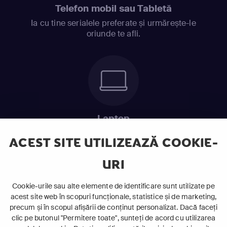
Telefon mobil sau Tabletă
Ia cu tine serialele preferate și urmărește-le
oriunde te afli.
Laptop
Intră în pat și urmărește acel episod incitant.
ACEST SITE UTILIZEAZĂ COOKIE-
URI
ABONEAZĂ-TE ACUM
Cookie-urile sau alte elemente de identificare sunt utilizate pe
acest site web în scopuri funcționale, statistice și de marketing,
Cerințe de sistem
precum și în scopul afișării de conținut personalizat. Dacă faceți
clic pe butonul "Permitere toate", sunteți de acord cu utilizarea