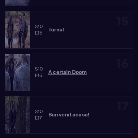
15
S10
Turnul
E15
16
S10
A certain Doom
E16
17
S10
Bun venit acasă!
E17