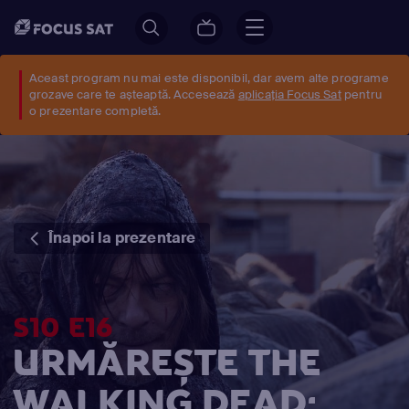
Aceast program nu mai este disponibil, dar avem alte programe
grozave care te așteaptă. Accesează
aplicația Focus Sat
pentru
o prezentare completă.
Înapoi la prezentare
S10 E16
URMĂREȘTE THE
WALKING DEAD: