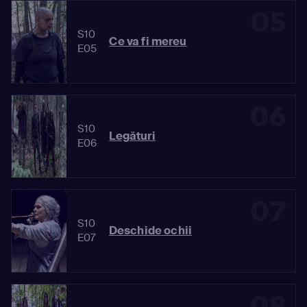
05
S10
Ce va fi mereu
E05
06
S10
Legături
E06
07
S10
Deschide ochii
E07
08