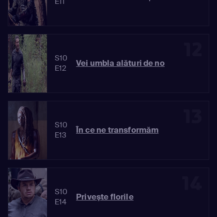
E11
12
S10
Vei umbla alături de no
E12
13
S10
În ce ne transformăm
E13
14
S10
Priveşte florile
E14