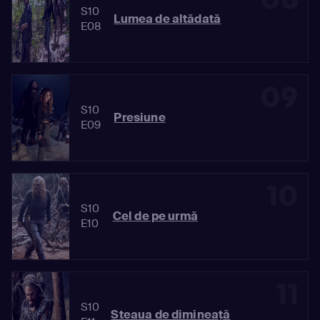
S10
Lumea de altădată
E08
09
S10
Presiune
E09
10
S10
Cel de pe urmă
E10
11
S10
Steaua de dimineaţă