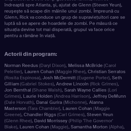
îndreaptă spre Atlanta, şi, ajutat de Glenn (Steven Yeun),
reuşeşte să scape din mâinile unui zombi. Împreună cu
Glenn, Rick va conduce un grup de supravieţuitori care se
luptă să se apere de hoardele de zombi. Pe măsură ce
situaţia devine tot mai disperată, grupul va face orice
pentru a rămâne în viaţă.
Actorii din program:
Norman Reedus
(Daryl Dixon)
,
Melissa McBride
(Carol
Peletier)
,
Lauren Cohan
(Maggie Rhee)
,
Christian Serratos
(Rosita Espinosa)
,
Josh McDermitt
(Eugene Porter)
,
Seth
Gilliam
(Gabriel Stokes)
,
Andrew Lincoln
(Rick Grimes)
,
Jon Bernthal
(Shane Walsh)
,
Sarah Wayne Callies
(Lori
Grimes)
,
Laurie Holden
(Andrea Harrison)
,
Jeffrey DeMunn
(Dale Horvath)
,
Danai Gurira
(Michonne)
,
Alanna
Masterson
(Tara Chambler)
,
Lauren Cohan
(Maggie
Greene)
,
Chandler Riggs
(Carl Grimes)
,
Steven Yeun
(Glenn Rhee)
,
David Morrissey
(Philip 'The Governor'
Blake)
,
Lauren Cohan
(Maggie)
,
Samantha Morton
(Alpha)
,