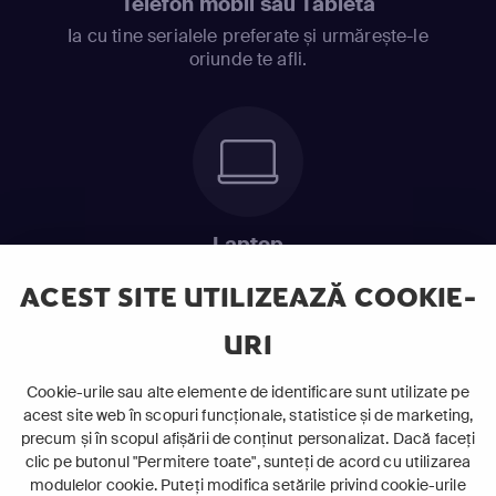
Telefon mobil sau Tabletă
Ia cu tine serialele preferate și urmărește-le
oriunde te afli.
Laptop
Intră în pat și urmărește acel episod incitant.
ACEST SITE UTILIZEAZĂ COOKIE-
URI
ABONEAZĂ-TE ACUM
Cookie-urile sau alte elemente de identificare sunt utilizate pe
acest site web în scopuri funcționale, statistice și de marketing,
Cerințe de sistem
precum și în scopul afișării de conținut personalizat. Dacă faceți
clic pe butonul "Permitere toate", sunteți de acord cu utilizarea
modulelor cookie. Puteți modifica setările privind cookie-urile