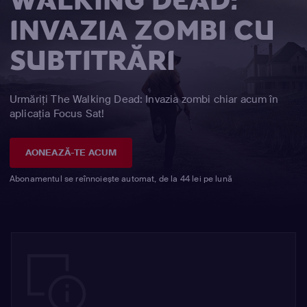
WALKING DEAD:
INVAZIA ZOMBI CU
SUBTITRĂRI
Urmăriți The Walking Dead: Invazia zombi chiar acum în
aplicația Focus Sat!
AONEAZĂ-TE ACUM
Abonamentul se reînnoiește automat, de la 44 lei pe lună