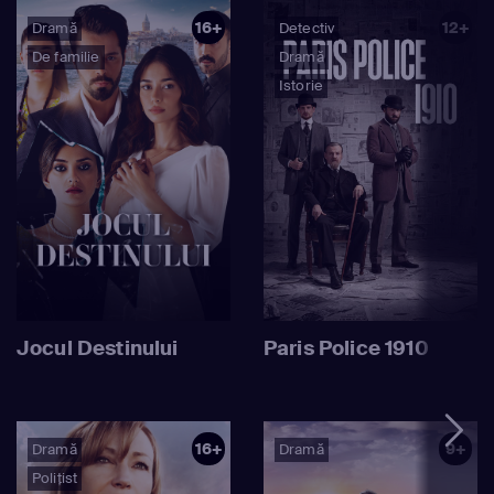
16+
12+
Dramă
Detectiv
De familie
Dramă
Istorie
Jocul Destinului
Paris Police 1910
16+
9+
Dramă
Dramă
Polițist