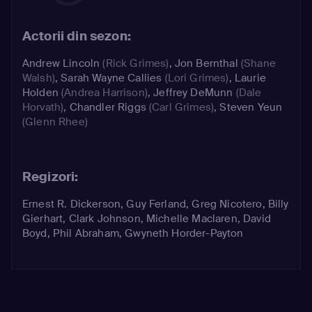
Actorii din sezon:
Andrew Lincoln
(Rick Grimes)
,
Jon Bernthal
(Shane
Walsh)
,
Sarah Wayne Callies
(Lori Grimes)
,
Laurie
Holden
(Andrea Harrison)
,
Jeffrey DeMunn
(Dale
Horvath)
,
Chandler Riggs
(Carl Grimes)
,
Steven Yeun
(Glenn Rhee)
Regizori:
Ernest R. Dickerson, Guy Ferland, Greg Nicotero, Billy
Gierhart, Clark Johnson, Michelle Maclaren, David
Boyd, Phil Abraham, Gwyneth Horder-Payton