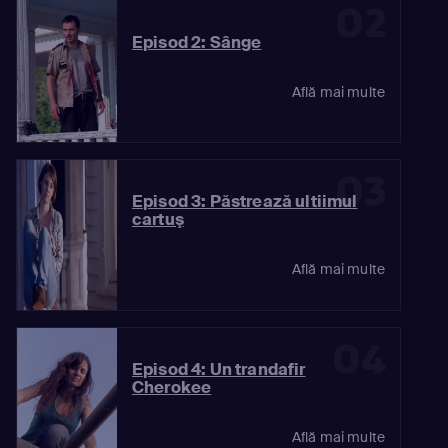
02
Episod 2: Sânge
Află mai multe
03
Episod 3: Păstrează ultiimul
cartuş
Află mai multe
04
Episod 4: Un trandafir
Cherokee
Află mai multe