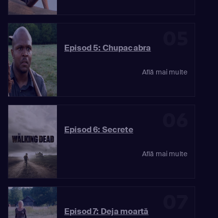
05
Episod 5: Chupacabra
Află mai multe
06
Episod 6: Secrete
Află mai multe
07
Episod 7: Deja moartă