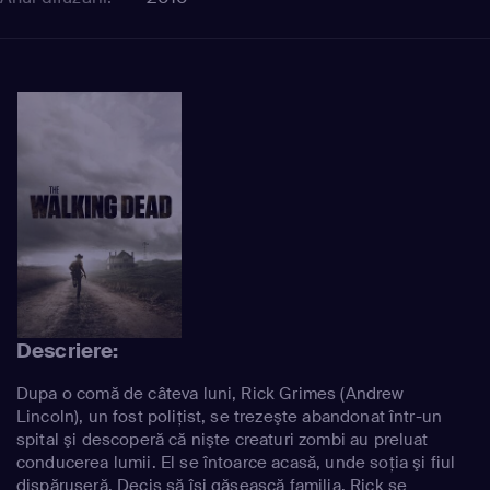
Descriere:
Dupa o comă de câteva luni, Rick Grimes (Andrew
Lincoln), un fost poliţist, se trezeşte abandonat într-un
spital şi descoperă că nişte creaturi zombi au preluat
conducerea lumii. El se întoarce acasă, unde soţia şi fiul
dispăruseră. Decis să îşi găsească familia, Rick se