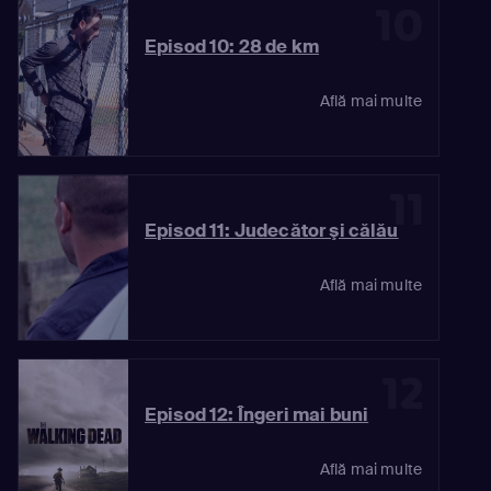
10
Episod 10: 28 de km
Află mai multe
11
Episod 11: Judecător şi călău
Află mai multe
12
Episod 12: Îngeri mai buni
Află mai multe