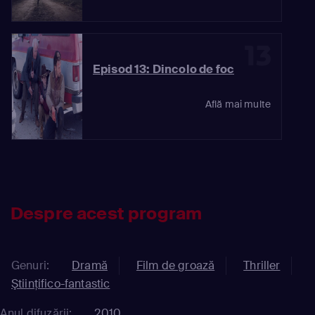
13
Episod 13: Dincolo de foc
Află mai multe
Despre acest program
Genuri:
Dramă
Film de groază
Thriller
Ştiinţifico-fantastic
Anul difuzării:
2010