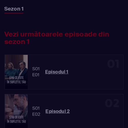
Sezon 1
Vezi următoarele episoade din
sezon 1
01
S01
Episodul 1
E01
02
S01
Episodul 2
E02