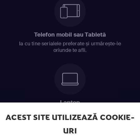
Telefon mobil sau Tabletă
Ia cu tine serialele preferate și urmărește-le
oriunde te afli.
Laptop
Intră în pat și urmărește acel episod incitant.
ACEST SITE UTILIZEAZĂ COOKIE-
URI
ABONEAZĂ-TE ACUM