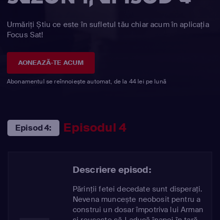
Urmăriți Știu ce este în sufletul tău chiar acum în aplicația
Focus Sat!
AONEAZĂ-TE ACUM
Abonamentul se reînnoiește automat, de la 44 lei pe lună
Episodul 4
Episod 4:
Descriere episod:
Părinții fetei decedate sunt disperați.
Nevena muncește neobosit pentru a
construi un dosar împotriva lui Arman
și reușește să-l aducă înapoi în țară