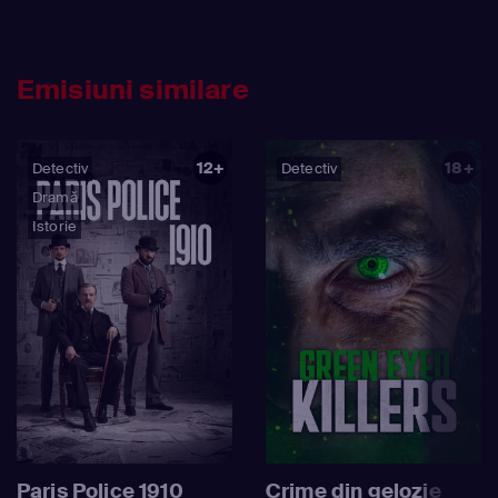
Emisiuni similare
12+
18+
Detectiv
Detectiv
Dramă
Istorie
Paris Police 1910
Crime din gelozie