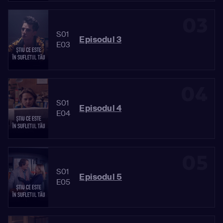
03
S01
Episodul 3
E03
04
S01
Episodul 4
E04
05
S01
Episodul 5
E05