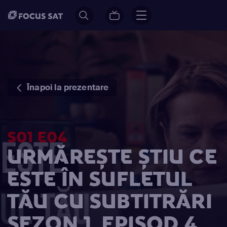
Înapoi la prezentare
S01 E04
URMĂREȘTE ȘTIU CE
ESTE ÎN SUFLETUL
TĂU CU SUBTITRĂRI
SEZON 1, EPISOD 4