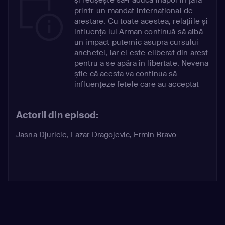
printr-un mandat internațional de
arestare. Cu toate acestea, relațiile și
influența lui Arman continuă să aibă
un impact puternic asupra cursului
anchetei, iar el este eliberat din arest
pentru a se apăra în libertate. Nevena
știe că acesta va continua să
influențeze fetele care au acceptat
să depună mărturie împotriva lui.
Actorii din episod:
Jasna Djuricic
,
Lazar Dragojevic
,
Ermin Bravo