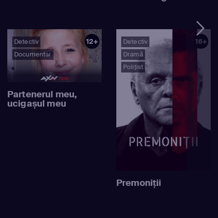
12+
16+
Detectiv
Detectiv
Documentar
Dramă
Polițist
Partenerul meu,
ucigașul meu
Premoniţii