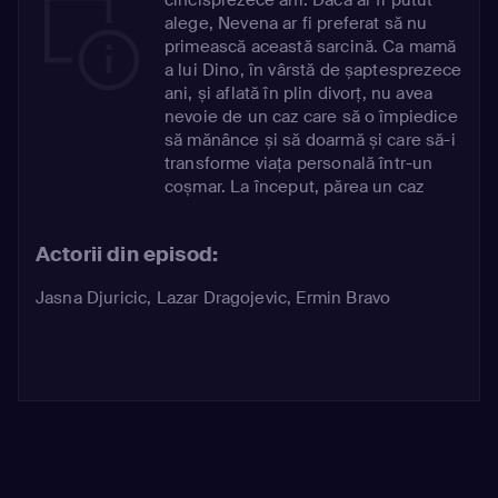
alege, Nevena ar fi preferat să nu
primească această sarcină. Ca mamă
a lui Dino, în vârstă de șaptesprezece
ani, și aflată în plin divorț, nu avea
nevoie de un caz care să o împiedice
să mănânce și să doarmă și care să-i
transforme viața personală într-un
coșmar. La început, părea un caz
simplu de sinucidere, ce trebuia
închis rapid. Însă Goran, tatăl lui
Actorii din episod:
Emir, aduce noi elemente în anchetă.
Jasna Djuricic
,
Lazar Dragojevic
,
Ermin Bravo