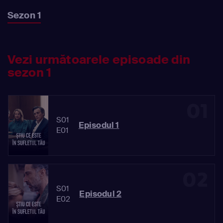
Sezon 1
Vezi următoarele episoade din
sezon 1
01
S01
Episodul 1
E01
02
S01
Episodul 2
E02