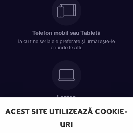
Telefon mobil sau Tabletă
Ia cu tine serialele preferate și urmărește-le
oriunde te afli.
Laptop
Intră în pat și urmărește acel episod incitant.
ACEST SITE UTILIZEAZĂ COOKIE-
URI
ABONEAZĂ-TE ACUM