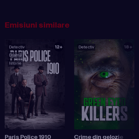
Emisiuni similare
12+
18+
Detectiv
Detectiv
Dramă
Istorie
Paris Police 1910
Crime din gelozie