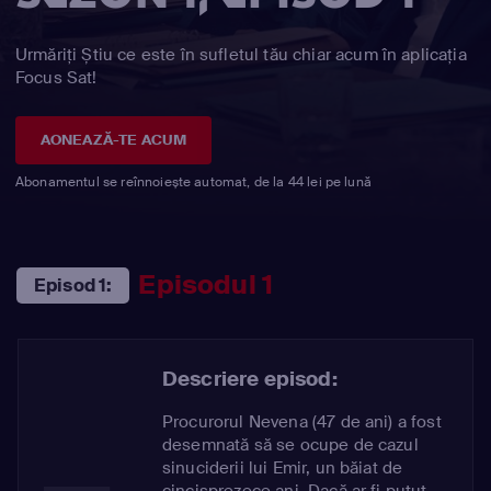
Urmăriți Știu ce este în sufletul tău chiar acum în aplicația
Focus Sat!
AONEAZĂ-TE ACUM
Abonamentul se reînnoiește automat, de la 44 lei pe lună
Episodul 1
Episod 1:
Descriere episod:
Procurorul Nevena (47 de ani) a fost
desemnată să se ocupe de cazul
sinuciderii lui Emir, un băiat de
cincisprezece ani. Dacă ar fi putut