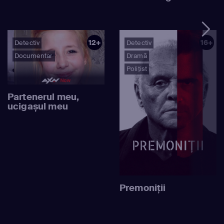
12+
16+
Detectiv
Detectiv
Documentar
Dramă
Polițist
Partenerul meu,
ucigașul meu
Premoniţii