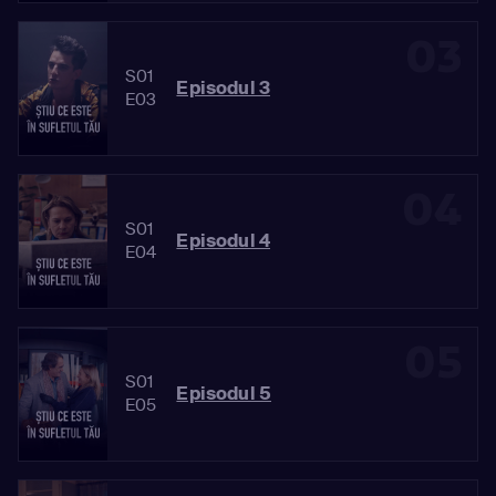
03
S01
Episodul 3
E03
04
S01
Episodul 4
E04
05
S01
Episodul 5
E05