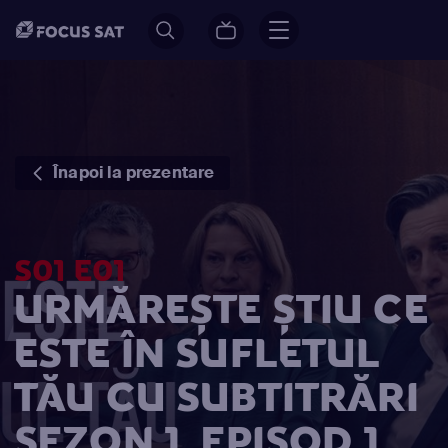
Înapoi la prezentare
S01 E01
URMĂREȘTE ȘTIU CE
ESTE ÎN SUFLETUL
TĂU CU SUBTITRĂRI
SEZON 1, EPISOD 1