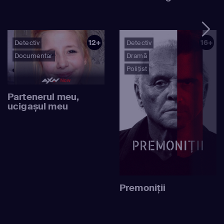
12+
16+
Detectiv
Detectiv
Documentar
Dramă
Polițist
Partenerul meu,
ucigașul meu
Premoniţii