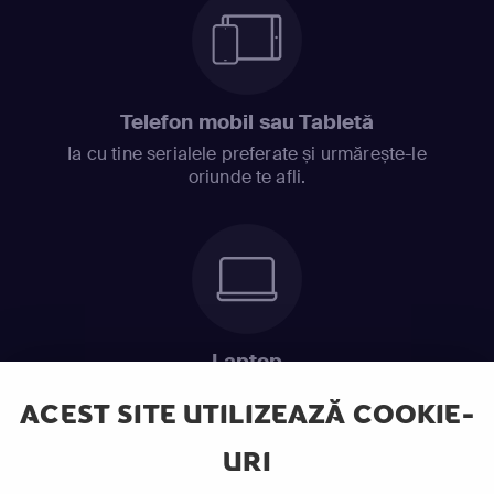
Telefon mobil sau Tabletă
Ia cu tine serialele preferate și urmărește-le
oriunde te afli.
Laptop
Intră în pat și urmărește acel episod incitant.
ACEST SITE UTILIZEAZĂ COOKIE-
URI
ABONEAZĂ-TE ACUM