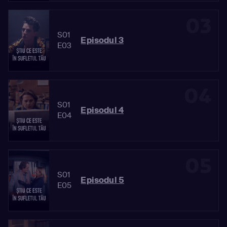
03
S01
Episodul 3
E03
04
S01
Episodul 4
E04
05
S01
Episodul 5
E05