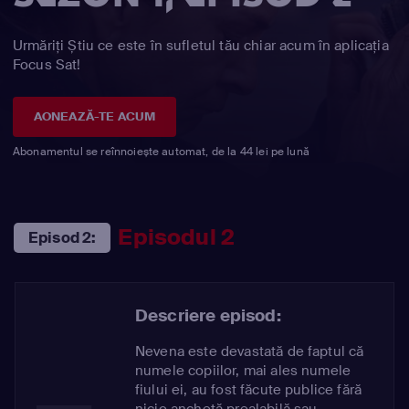
Urmăriți Știu ce este în sufletul tău chiar acum în aplicația
Focus Sat!
AONEAZĂ-TE ACUM
Abonamentul se reînnoiește automat, de la 44 lei pe lună
Episodul 2
Episod 2:
Descriere episod:
Nevena este devastată de faptul că
numele copiilor, mai ales numele
fiului ei, au fost făcute publice fără
nicio anchetă prealabilă sau