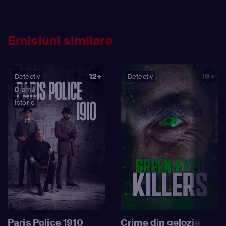
Emisiuni similare
12+
18+
Detectiv
Detectiv
Dramă
Istorie
Paris Police 1910
Crime din gelozie