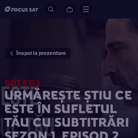
Înapoi la prezentare
S01 E02
URMĂREȘTE ȘTIU CE
ESTE ÎN SUFLETUL
TĂU CU SUBTITRĂRI
SEZON 1, EPISOD 2