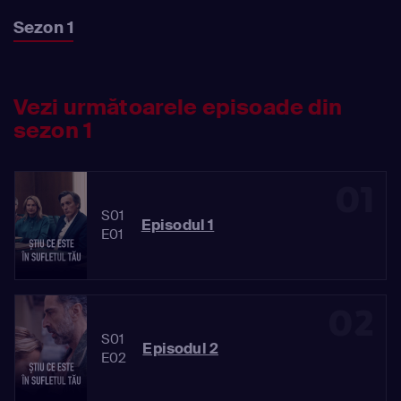
Sezon 1
Vezi următoarele episoade din
sezon 1
01
S01
Episodul 1
E01
02
S01
Episodul 2
E02