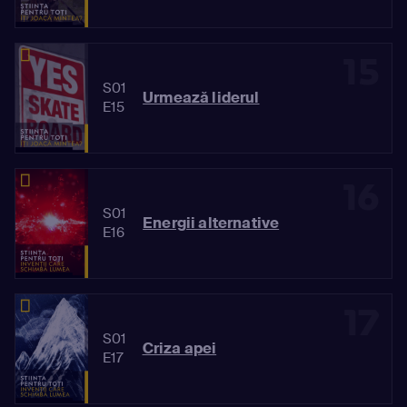
15
S01
Urmează liderul
E15
16
S01
Energii alternative
E16
17
S01
Criza apei
E17