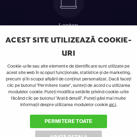
Laptop
Intră în pat și urmărește acel episod incitant.
ACEST SITE UTILIZEAZĂ COOKIE-
URI
ABONEAZĂ-TE ACUM
Cookie-urile sau alte elemente de identificare sunt utilizate pe
acest site web în scopuri funcționale, statistice și de marketing,
Cerințe de sistem
precum și în scopul afișării de conținut personalizat. Dacă faceți
clic pe butonul "Permitere toate", sunteți de acord cu utilizarea
modulelor cookie. Puteți modifica setările privind cookie-urile
făcând clic pe butonul "Arată detalii". Puteți găsi mai multe
informații despre utilizarea modulelor cookie
aici
.
PERMITERE TOATE
©
2026 Canal+ Luxembourg S. à r.l. - Toate drepturile rezervate
Focus Sat este o marcă înregistrată aparținând Canal+