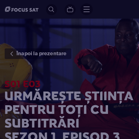
Înapoi la prezentare
S01 E03
URMĂREȘTE ȘTIINȚA
PENTRU TOȚI CU
SUBTITRĂRI
SEZON 1, EPISOD 3