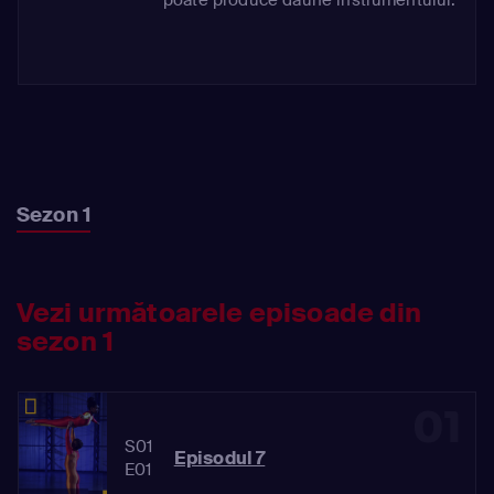
Sezon 1
Vezi următoarele episoade din
sezon 1
01
S01
Episodul 7
E01