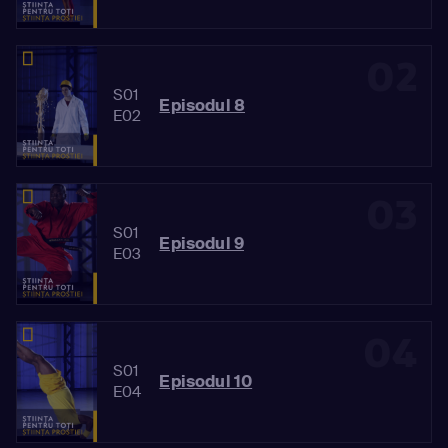
02
S01
Episodul 8
E02
03
S01
Episodul 9
E03
04
S01
Episodul 10
E04