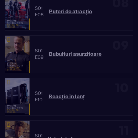
08
S01
Puteri de atracție
E08
09
S01
Bubuituri asurzitoare
E09
10
S01
Reacție în lanț
E10
11
S01