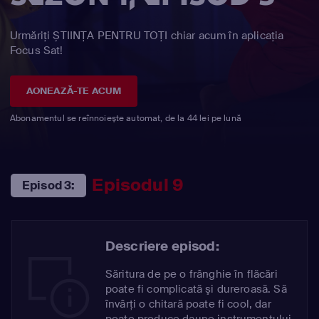
Urmăriți ȘTIINȚA PENTRU TOȚI chiar acum în aplicația
Focus Sat!
AONEAZĂ-TE ACUM
Abonamentul se reînnoiește automat, de la 44 lei pe lună
Episodul 9
Episod 3:
Descriere episod:
Săritura de pe o frânghie în flăcări
poate fi complicată şi dureroasă. Să
învârţi o chitară poate fi cool, dar
poate produce daune instrumentului.