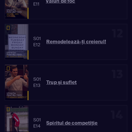
Valuri de foc
E11
12
S01
Remodelează-ți creierul!
E12
13
S01
Trup și suflet
E13
14
S01
Spiritul de competiție
E14