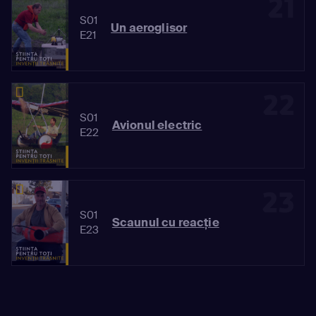
21
S01
Un aeroglisor
E21
22
S01
Avionul electric
E22
23
S01
Scaunul cu reacție
E23