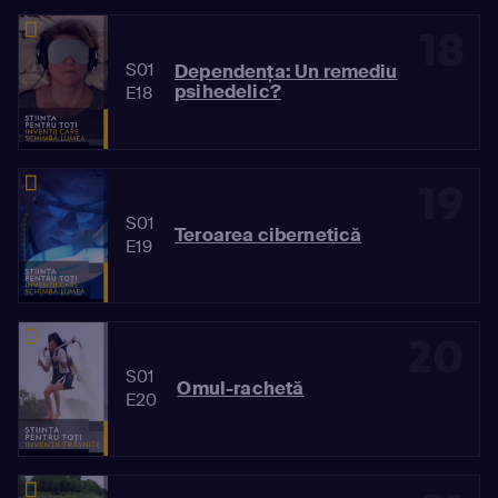
18
S01
Dependența: Un remediu
psihedelic?
E18
19
S01
Teroarea cibernetică
E19
20
S01
Omul-rachetă
E20