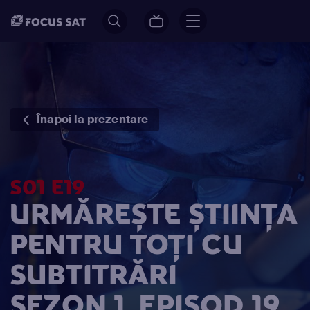
Înapoi la prezentare
S01 E19
URMĂREȘTE ȘTIINȚA
PENTRU TOȚI CU
SUBTITRĂRI
SEZON 1, EPISOD 19