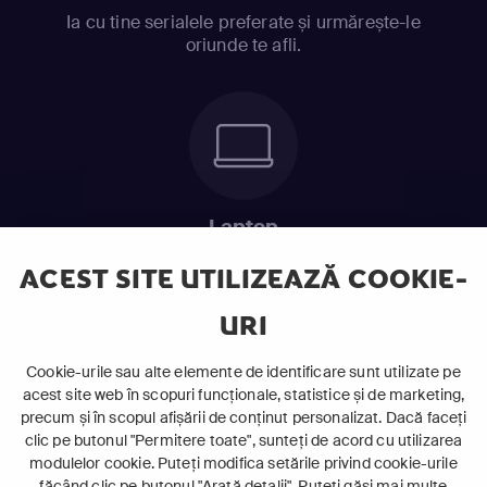
Ia cu tine serialele preferate și urmărește-le
oriunde te afli.
Laptop
Intră în pat și urmărește acel episod incitant.
ACEST SITE UTILIZEAZĂ COOKIE-
URI
ABONEAZĂ-TE ACUM
Cookie-urile sau alte elemente de identificare sunt utilizate pe
acest site web în scopuri funcționale, statistice și de marketing,
Cerințe de sistem
precum și în scopul afișării de conținut personalizat. Dacă faceți
clic pe butonul "Permitere toate", sunteți de acord cu utilizarea
modulelor cookie. Puteți modifica setările privind cookie-urile
făcând clic pe butonul "Arată detalii". Puteți găsi mai multe