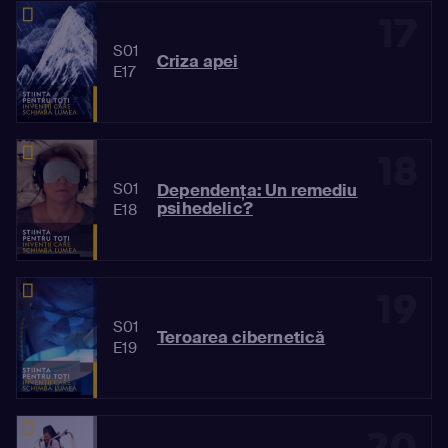
17
S01
Criza apei
E17
18
S01
Dependența: Un remediu
psihedelic?
E18
19
S01
Teroarea cibernetică
E19
20