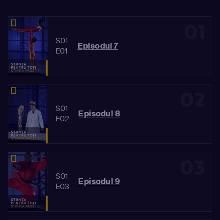
01
S01
Episodul 7
E01
02
S01
Episodul 8
E02
03
S01
Episodul 9
E03