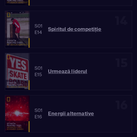
14
S01
Spiritul de competiție
E14
15
S01
Urmează liderul
E15
16
S01
Energii alternative
E16