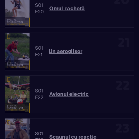
S01
Omul-rachetă
E20
21
S01
Un aeroglisor
E21
22
S01
Avionul electric
E22
23
S01
Scaunul cu reacție