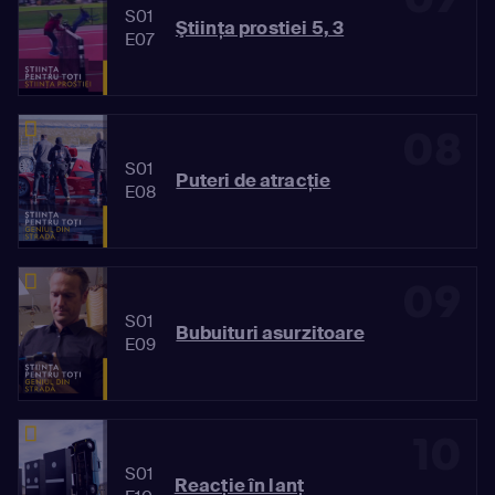
S01
Ştiinţa prostiei 5, 3
E07
08
S01
Puteri de atracție
E08
09
S01
Bubuituri asurzitoare
E09
10
S01
Reacție în lanț