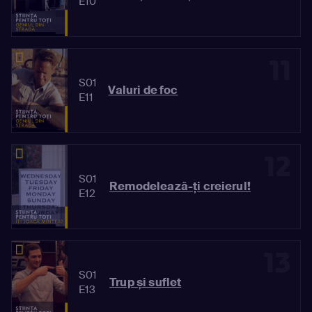
E10
11
S01
Valuri de foc
E11
12
S01
Remodelează-ți creierul!
E12
13
S01
Trup și suflet
E13