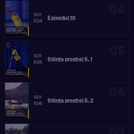
04
S01
Episodul 10
E04
05
S01
Ştiinţa prostiei 5, 1
E05
06
S01
Ştiinţa prostiei 5, 2
E06
07