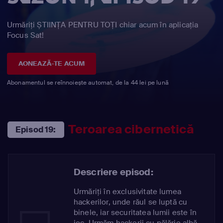
Urmăriți ȘTIINȚA PENTRU TOȚI chiar acum în aplicația
Focus Sat!
AONEAZĂ-TE ACUM
Abonamentul se reînnoiește automat, de la 44 lei pe lună
Teroarea cibernetică
Episod 19:
Descriere episod:
Urmăriți în exclusivitate lumea
hackerilor, unde răul se luptă cu
binele, iar securitatea lumii este în
joc. Urmăm hackerii cu pălărie albă