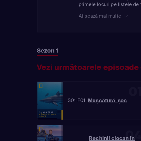
primele locuri pe listele de 
Afișează mai multe
Sezon 1
Vezi următoarele episoade 
0
Mușcătură-șoc
S01 E01
0
Rechinii ciocan în