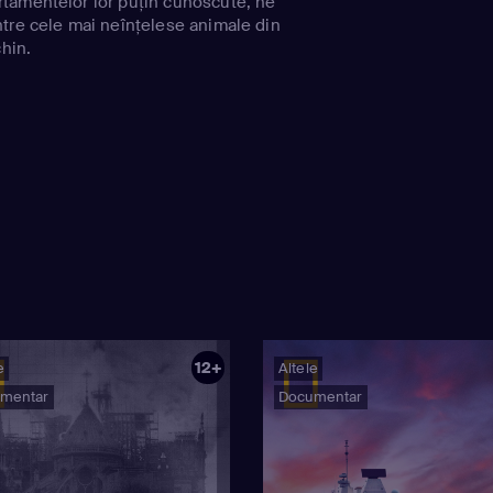
tamentelor lor puțin cunoscute, ne
tre cele mai neînțelese animale din
chin.
12+
e
Altele
mentar
Documentar