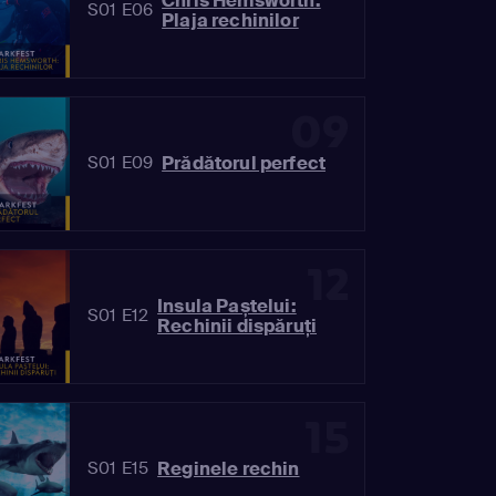
Chris Hemsworth:
S01 E06
Plaja rechinilor
09
Prădătorul perfect
S01 E09
12
Insula Paștelui:
S01 E12
Rechinii dispăruți
15
Reginele rechin
S01 E15