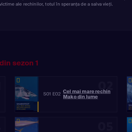
victime ale rechinilor, totul în speranța de a salva vieți.
din sezon 1
1
02
Cel mai mare rechin
S01 E02
Mako din lume
4
05