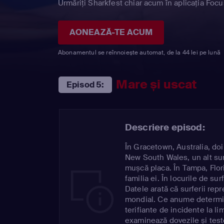
Urmăriți Sharkfest chiar acum în aplicația Focu
AONEAZĂ-TE ACUM
Abonamentul se reînnoiește automat, de la 44 lei pe lună
Mare și uscat
Episod 5:
Descriere episod:
În Gracetown, Australia, doi 
New South Wales, un alt surf
mușcă placa. În Tampa, Flor
familia ei. În locurile de sur
Datele arată că surferii rep
mondial. Ce anume determină
terifiante de incidente la li
examinează dovezile și teste