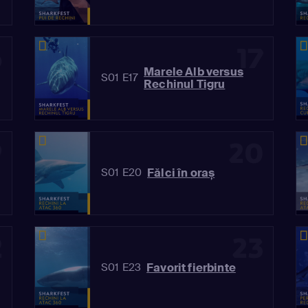
6
17
Marele Alb versus
S01 E17
Rechinul Tigru
9
20
Fălci în oraș
S01 E20
2
23
Favorit fierbinte
S01 E23