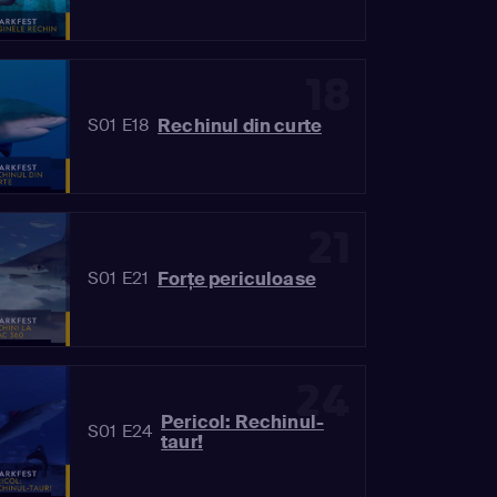
18
Rechinul din curte
S01 E18
21
Forțe periculoase
S01 E21
24
Pericol: Rechinul-
S01 E24
taur!