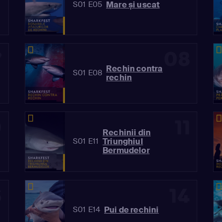
Mare și uscat
S01 E05
7
08
Rechin contra
S01 E08
rechin
0
11
Rechinii din
Triunghiul
S01 E11
Bermudelor
3
14
Pui de rechini
S01 E14