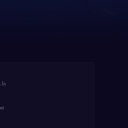
. În
vel