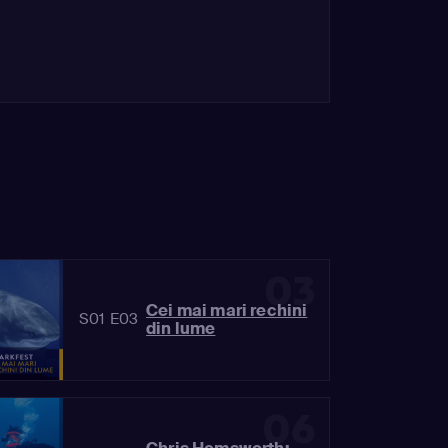
03
Cei mai mari rechini
S01 E03
din lume
06