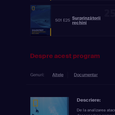
2
Surprinzătorii
S01 E25
rechini
Despre acest program
Genuri:
Altele
Documentar
Descriere:
De la analizarea atac