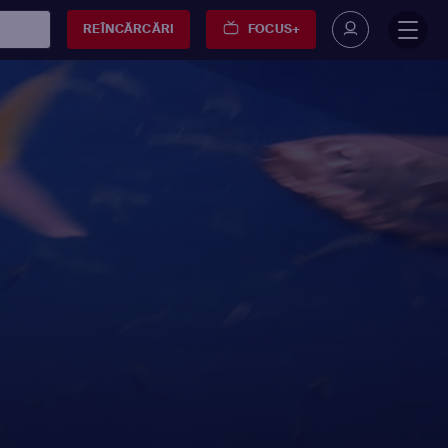
REÎNCĂRCĂRI
FOCUS+