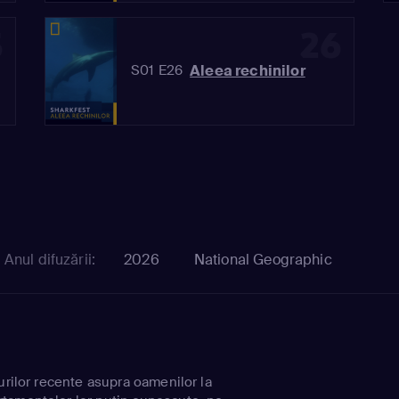
5
26
Aleea rechinilor
S01 E26
Anul difuzării:
2026
National Geographic
urilor recente asupra oamenilor la