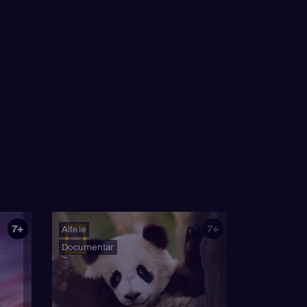
7+
7+
Altele
Documentar