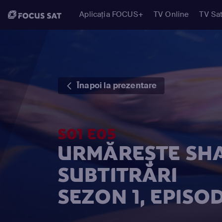
Aplicația FOCUS+
TV Online
TV Sat
Înapoi la prezentare
S01 E05
URMĂREȘTE SH
SUBTITRĂRI
SEZON 1, EPISOD