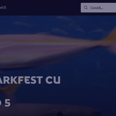
elit
Caută...
ARKFEST CU
 5