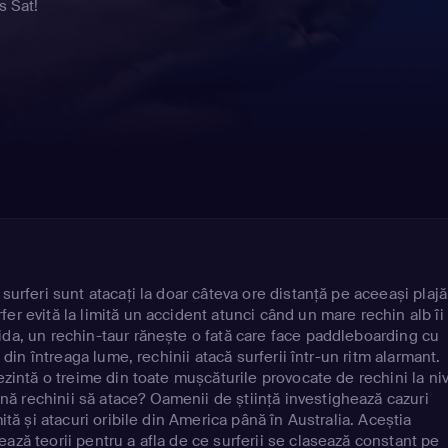
s Sat!
surferi sunt atacați la doar câteva ore distanță pe aceeași plajă
er evită la limită un accident atunci când un mare rechin alb îi
ida, un rechin-taur rănește o fată care face paddleboarding cu
f din întreaga lume, rechinii atacă surferii într-un ritm alarmant.
rezintă o treime din toate mușcăturile provocate de rechini la ni
 rechinii să atace? Oamenii de știință investighează cazuri
mită și atacuri oribile din America până în Australia. Aceștia
ază teorii pentru a afla de ce surferii se clasează constant pe