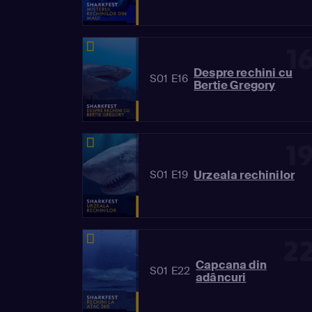
1
Despre rechini cu
S01 E16
Bertie Gregory
1
Urzeala rechinilor
S01 E19
2
Capcana din
S01 E22
adâncuri