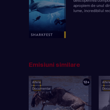
descoperirea compor
apropiem de unul din
lume, incredibilul re
Emisiuni similare
12+
Altele
Altel
Documentar
Docu