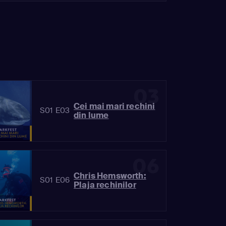
03
Cei mai mari rechini
S01 E03
din lume
06
Chris Hemsworth:
S01 E06
Plaja rechinilor