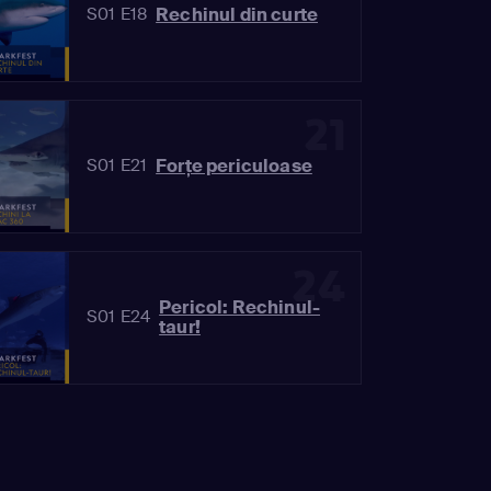
Rechinul din curte
S01 E18
21
Forțe periculoase
S01 E21
24
Pericol: Rechinul-
S01 E24
taur!