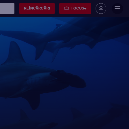
REÎNCĂRCĂRI
FOCUS+