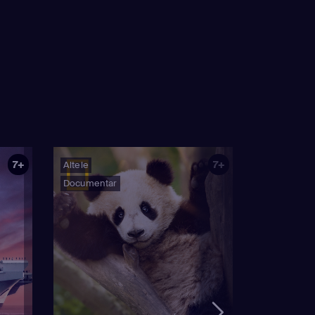
7+
7+
Altele
Documentar