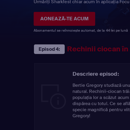
Urmăriți Sharkfest chiar acum în aplicația Focu
AONEAZĂ-TE ACUM
Abonamentul se reînnoiește automat, de la 44 lei pe lună
Rechinii ciocan în
Episod 4:
Descriere episod:
Bertie Gregory studiază unul
natural. Rechinii-ciocan tră
populația lor a scăzut acum
dispărea cu totul. Ce se afl
specie magnifică pentru viit
Gregory!