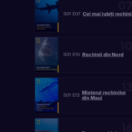
0
Cei mai iubiți rechini
S01 E07
1
Rechinii din Nord
S01 E10
1
Misterul rechinilor
S01 E13
din Maui
1