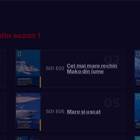
din sezon 1
1
02
Cel mai mare rechin
S01 E02
Mako din lume
4
05
Mare și uscat
S01 E05