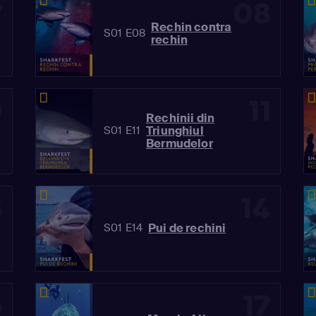
7
08
Rechin contra
S01 E08
rechin
0
11
Rechinii din
Triunghiul
S01 E11
Bermudelor
3
14
Pui de rechini
S01 E14
6
17