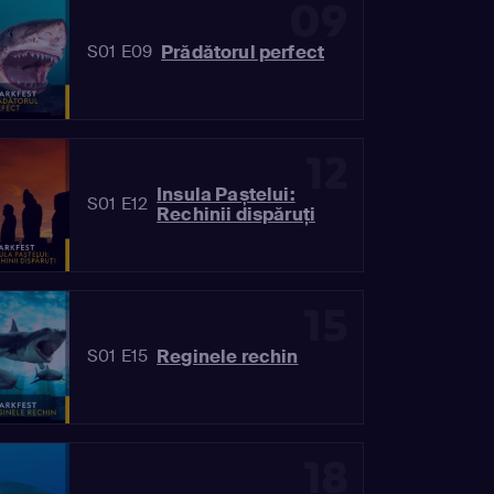
09
Prădătorul perfect
S01 E09
12
Insula Paștelui:
S01 E12
Rechinii dispăruți
15
Reginele rechin
S01 E15
18