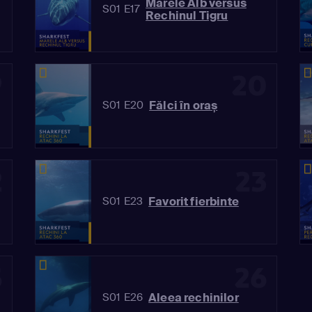
Marele Alb versus
S01 E17
Rechinul Tigru
9
20
Fălci în oraș
S01 E20
2
23
Favorit fierbinte
S01 E23
5
26
Aleea rechinilor
S01 E26