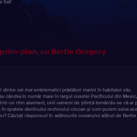
s Sat!
 prim-plan, cu Bertie Gregory
 dintre cei mai emblematici prădători marini în habitatul său
iau cândva în număr mare în largul coastei Pacificului din Mexic,
 într-un ritm alarmant, unii oameni de știință temându-se că ar 
ă în spatele declinului rechinului-ciocan și cum putem salva ac
or? Căutați răspunsuri în adâncurile oceanului alături de Bertie