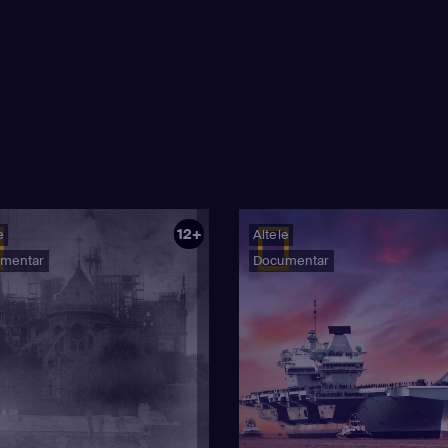
12+
e
Altele
mentar
Documentar