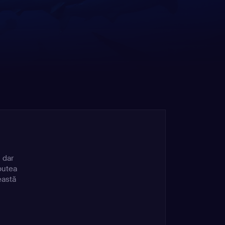
 dar
putea
eastă