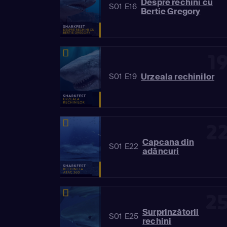
Despre rechini cu
S01 E16
Bertie Gregory
1
Urzeala rechinilor
S01 E19
2
Capcana din
S01 E22
adâncuri
2
Surprinzătorii
S01 E25
rechini