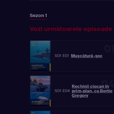
Sezon 1
Vezi următoarele episoade 
0
Mușcătură-șoc
S01 E01
0
Rechinii ciocan în
prim-plan, cu Bertie
S01 E04
Gregory