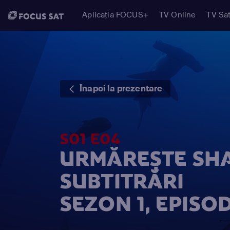
Aplicația FOCUS+
TV Online
TV Sat
Înapoi la prezentare
S01 E04
URMĂREȘTE SH
SUBTITRĂRI
SEZON 1, EPISOD