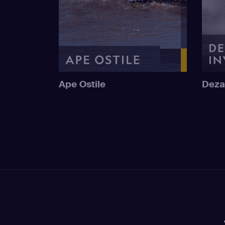
Ape Ostile
Deza