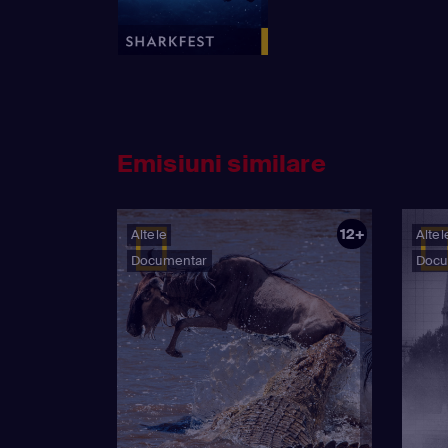
Emisiuni similare
12+
Altele
Altel
Documentar
Docu