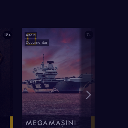
12+
7+
Altele
Documentar