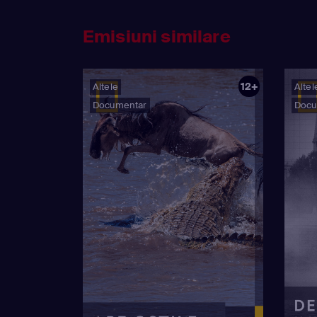
Emisiuni similare
12+
Altele
Altel
Documentar
Docu