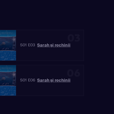
03
Sarah şi rechinii
S01 E03
06
Sarah şi rechinii
S01 E06