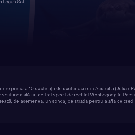
ia Focus Sat!
intre primele 10 destinaţii de scufundări din Australia (Julian R
 scufunda alături de trei specii de rechini Wobbegong în Parcu
uează, de asemenea, un sondaj de stradă pentru a afla ce cred