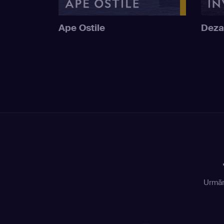
Ape Ostile
Deza
Urmăr