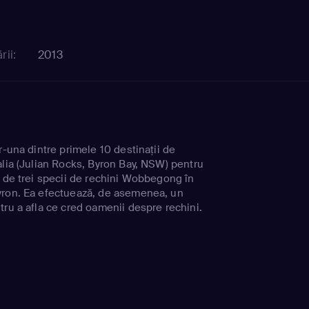
rii:
2013
r-una dintre primele 10 destinaţii de
alia (Julian Rocks, Byron Bay, NSW) pentru
i de trei specii de rechini Wobbegong în
yron. Ea efectuează, de asemenea, un
tru a afla ce cred oamenii despre rechini.