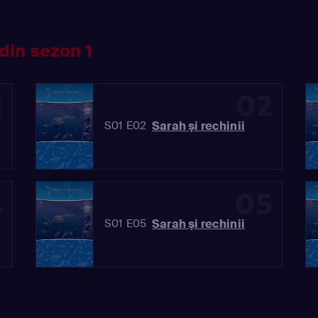
din sezon 1
1
02
Sarah şi rechinii
S01 E02
4
05
Sarah şi rechinii
S01 E05