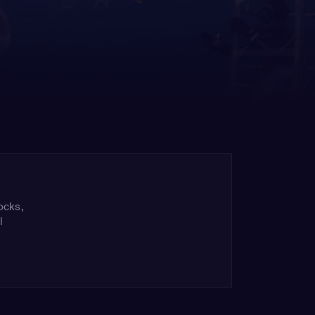
ocks,
l