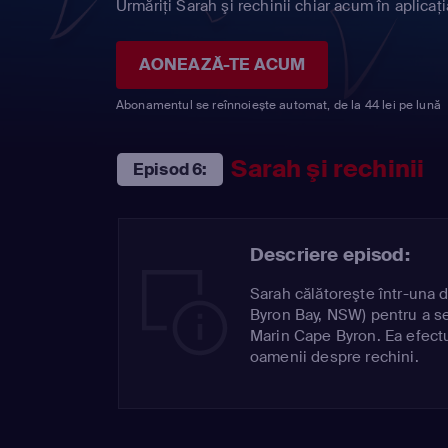
Urmăriți Sarah şi rechinii chiar acum în aplicaț
AONEAZĂ-TE ACUM
Abonamentul se reînnoiește automat, de la 44 lei pe lună
Sarah şi rechinii
Episod 6:
Descriere episod:
Sarah călătoreşte într-una d
Byron Bay, NSW) pentru a se
Marin Cape Byron. Ea efect
oamenii despre rechini.