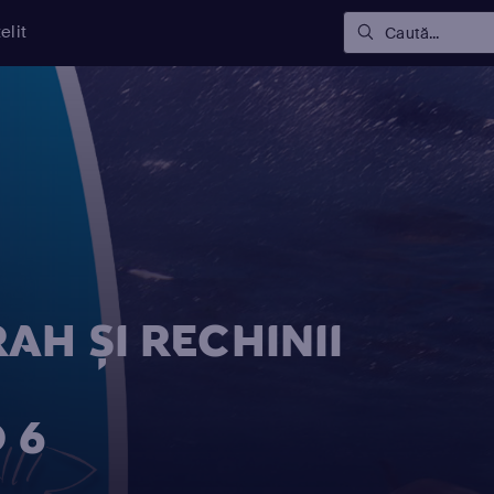
elit
Caută...
AH ŞI RECHINII
 6