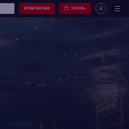
REÎNCĂRCĂRI
FOCUS+