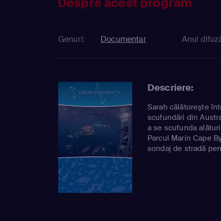
Despre acest program
Genuri:
Documentar
Anul difuză
Descriere:
Sarah călătoreşte înt
scufundări din Austr
a se scufunda alătur
Parcul Marin Cape B
sondaj de stradă pen