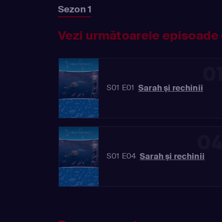
Sezon 1
Vezi următoarele episoade 
0
Sarah şi rechinii
S01 E01
0
Sarah şi rechinii
S01 E04