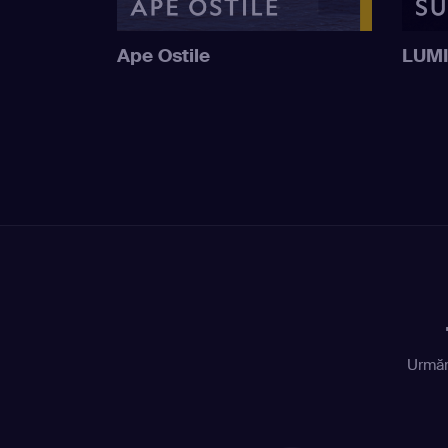
Ape Ostile
LUM
Urmăr