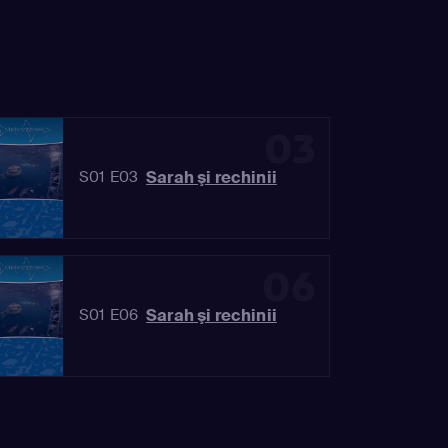
03
Sarah şi rechinii
S01 E03
06
Sarah şi rechinii
S01 E06