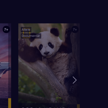
7+
7+
Altele
Documentar