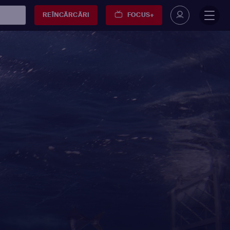
REÎNCĂRCĂRI
FOCUS+