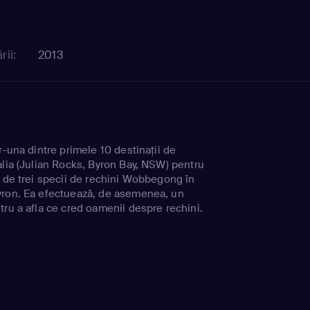
rii:
2013
r-una dintre primele 10 destinaţii de
alia (Julian Rocks, Byron Bay, NSW) pentru
i de trei specii de rechini Wobbegong în
yron. Ea efectuează, de asemenea, un
tru a afla ce cred oamenii despre rechini.