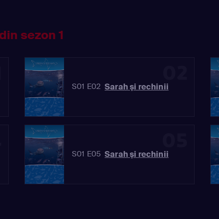
din sezon 1
1
02
Sarah şi rechinii
S01 E02
4
05
Sarah şi rechinii
S01 E05