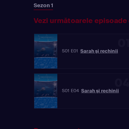
Sezon 1
Vezi următoarele episoade 
0
Sarah şi rechinii
S01 E01
0
Sarah şi rechinii
S01 E04