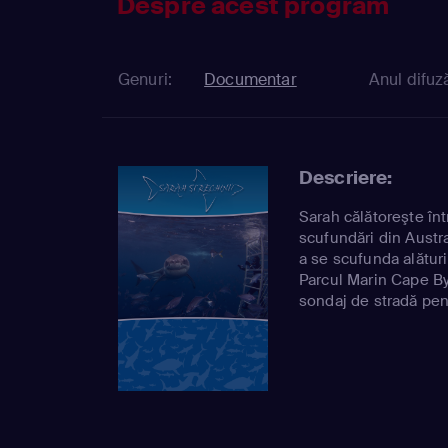
Despre acest program
Genuri:
Documentar
Anul difuză
Descriere:
Sarah călătoreşte înt
scufundări din Austr
a se scufunda alătur
Parcul Marin Cape B
sondaj de stradă pen