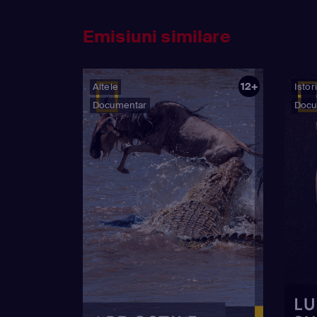
Emisiuni similare
12+
Altele
Istor
Documentar
Docu