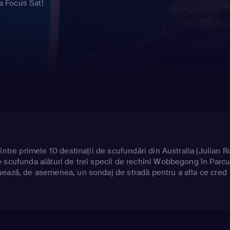
ia Focus Sat!
intre primele 10 destinaţii de scufundări din Australia (Julian R
 scufunda alături de trei specii de rechini Wobbegong în Parcu
uează, de asemenea, un sondaj de stradă pentru a afla ce cred