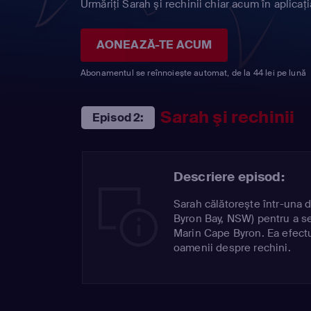
Urmăriți Sarah şi rechinii chiar acum în aplicaț
AONEAZĂ-TE ACUM
Abonamentul se reînnoiește automat, de la 44 lei pe lună
Sarah şi rechinii
Episod 2:
Descriere episod:
Sarah călătoreşte într-una d
Byron Bay, NSW) pentru a se
Marin Cape Byron. Ea efect
oamenii despre rechini.