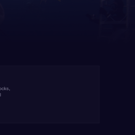
ocks,
l