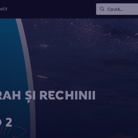
elit
Caută...
AH ŞI RECHINII
 2