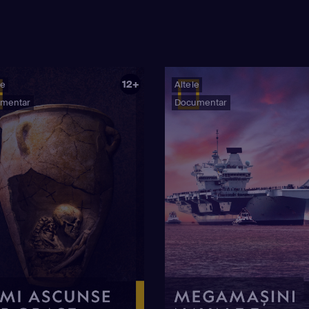
12+
ie
Altele
mentar
Documentar