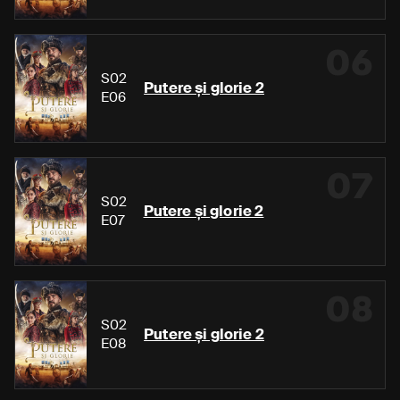
06
S02
Putere și glorie 2
E06
07
S02
Putere și glorie 2
E07
08
S02
Putere și glorie 2
E08