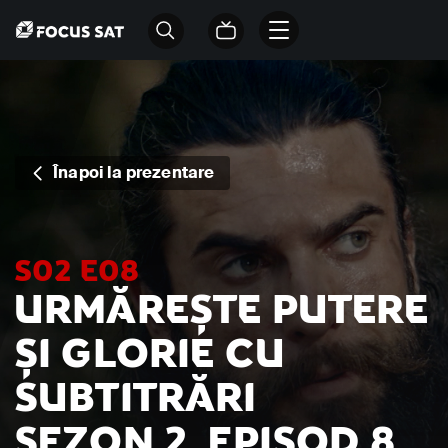
Înapoi la prezentare
S02 E08
URMĂREȘTE PUTERE
ȘI GLORIE CU
SUBTITRĂRI
SEZON 2, EPISOD 8