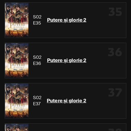
35
S02
Putere și glorie 2
E35
36
S02
Putere și glorie 2
E36
37
S02
Putere și glorie 2
E37