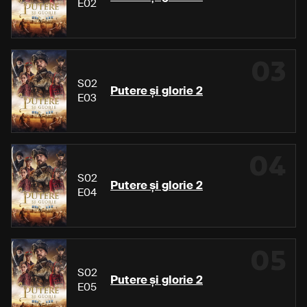
E02
03
S02
Putere și glorie 2
E03
04
S02
Putere și glorie 2
E04
05
S02
Putere și glorie 2
E05