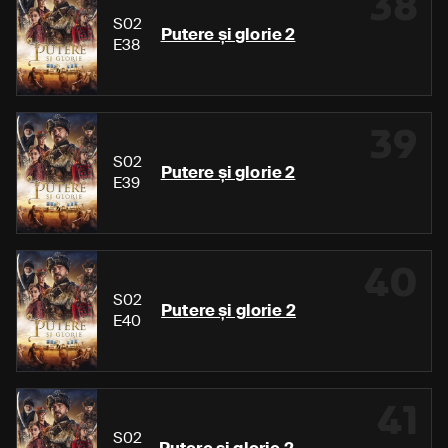
38
S02
Putere și glorie 2
E38
39
S02
Putere și glorie 2
E39
40
S02
Putere și glorie 2
E40
41
S02