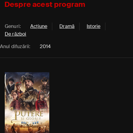
Despre acest program
Genuri:
Acțiune
Dramă
Istorie
De război
Anul difuzării:
2014