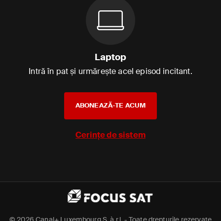
Laptop
Intră în pat și urmărește acel episod incitant.
ABONEAZĂ-TE ACUM
Cerințe de sistem
©
2026 Canal+ Luxembourg S. à r.l. - Toate drepturile rezervate