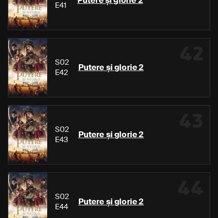
Putere și glorie 2
E41
42
S02
Putere și glorie 2
E42
43
S02
Putere și glorie 2
E43
44
S02
Putere și glorie 2
E44