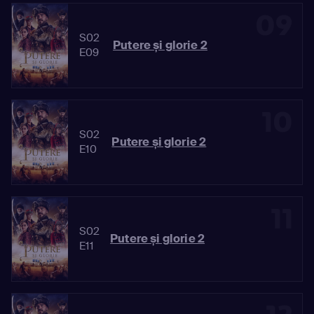
09
S02
Putere și glorie 2
E09
10
S02
Putere și glorie 2
E10
11
S02
Putere și glorie 2
E11