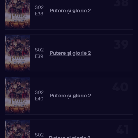
38
S02
Putere și glorie 2
E38
39
S02
Putere și glorie 2
E39
40
S02
Putere și glorie 2
E40
41
S02