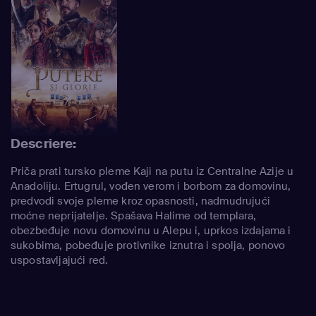
Descriere:
Priča prati tursko pleme Kaji na putu iz Centralne Azije u
Anadoliju. Ertugrul, vođen verom i borbom za domovinu,
predvodi svoje pleme kroz opasnosti, nadmudrujući
moćne neprijatelje. Spašava Halime od templara,
obezbeđuje novu domovinu u Alepu i, uprkos izdajama i
sukobima, pobeđuje protivnike iznutra i spolja, ponovo
uspostavljajući red.