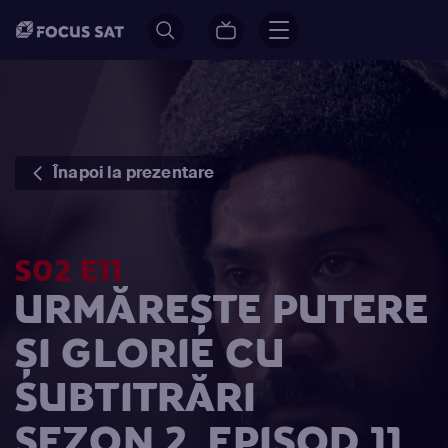
Înapoi la prezentare
S02 E11
URMĂREȘTE PUTERE
ȘI GLORIE CU
SUBTITRĂRI
SEZON 2, EPISOD 11