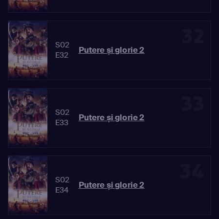
32
S02
Putere și glorie 2
E32
33
S02
Putere și glorie 2
E33
34
S02
Putere și glorie 2
E34