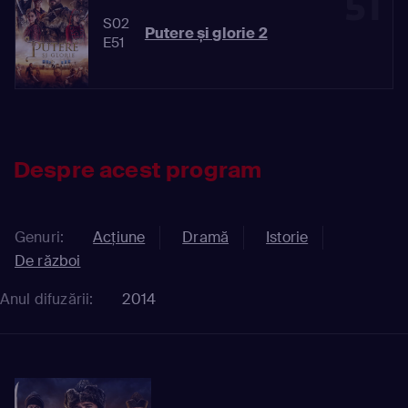
51
S02
Putere și glorie 2
E51
Despre acest program
Genuri:
Acțiune
Dramă
Istorie
De război
Anul difuzării:
2014