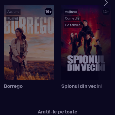
16+
12+
Acțiune
Acțiune
Polițist
Comedie
De familie
Borrego
Spionul din vecini
Arată-le pe toate