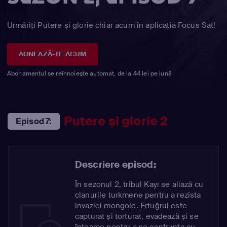
Urmăriți Putere și glorie chiar acum în aplicația Focus Sat!
AONEAZĂ-TE ACUM
Abonamentul se reînnoiește automat, de la 44 lei pe lună
Putere și glorie 2
Episod 7:
Descriere episod:
În sezonul 2, tribul Kayı se aliază cu
clanurile turkmene pentru a rezista
invaziei mongole. Ertuğrul este
capturat și torturat, evadează și se
întoarce pentru a se confrunta cu