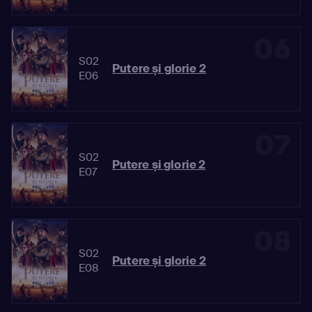
06
S02
Putere și glorie 2
E06
07
S02
Putere și glorie 2
E07
08
S02
Putere și glorie 2
E08