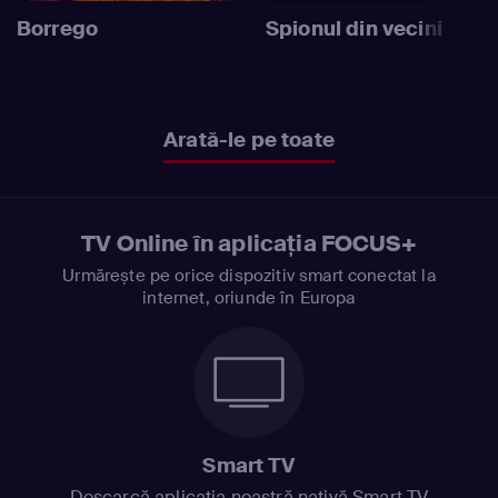
Borrego
Spionul din vecini
Arată-le pe toate
TV Online în aplicația FOCUS+
Urmărește pe orice dispozitiv smart conectat la
internet, oriunde în Europa
Smart TV
Descarcă aplicația noastră nativă Smart TV