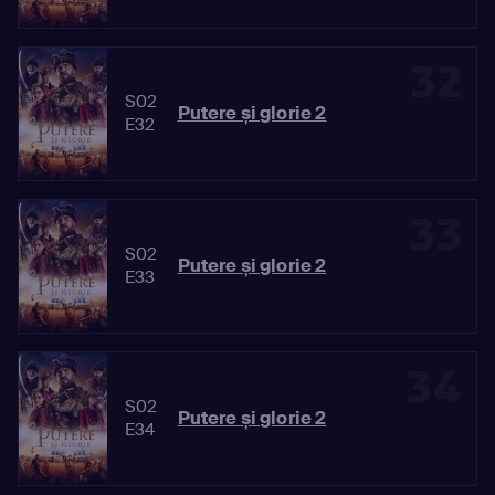
32
S02
Putere și glorie 2
E32
33
S02
Putere și glorie 2
E33
34
S02
Putere și glorie 2
E34