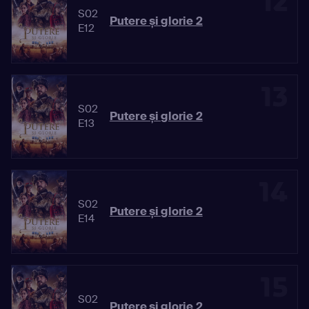
12
S02
Putere și glorie 2
E12
13
S02
Putere și glorie 2
E13
14
S02
Putere și glorie 2
E14
15
S02
Putere și glorie 2