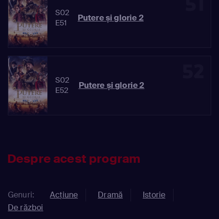
51
S02
Putere și glorie 2
E51
52
S02
Putere și glorie 2
E52
Despre acest program
Genuri:
Acțiune
Dramă
Istorie
De război