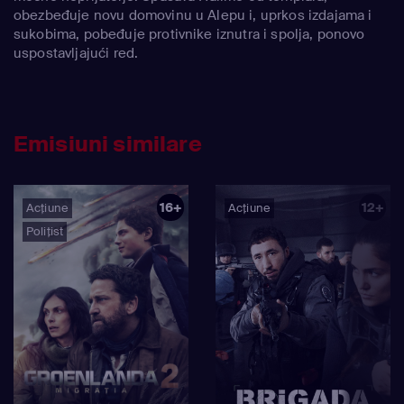
obezbeđuje novu domovinu u Alepu i, uprkos izdajama i
sukobima, pobeđuje protivnike iznutra i spolja, ponovo
uspostavljajući red.
Emisiuni similare
16+
12+
Acțiune
Acțiune
Polițist