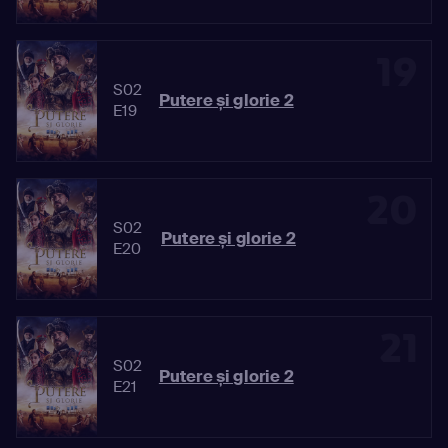
19
S02
Putere și glorie 2
E19
20
S02
Putere și glorie 2
E20
21
S02
Putere și glorie 2
E21