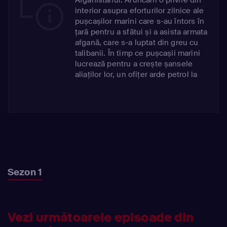
interior asupra eforturilor zilnice ale
pușcașilor marini care s-au întors în
țară pentru a sfătui și a asista armata
afgană, care s-a luptat din greu cu
talibanii. În timp ce pușcașii marini
lucrează pentru a crește șansele
aliaților lor, un ofițer arde petrol la
miezul nopții pentru a urmări pe
Skype nașterea fiului său acasă.
Sezon 1
Vezi următoarele episoade din