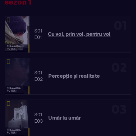
sezon 1
01
S01
Cu voi, prin voi, pentru voi
E01
02
S01
Percepţie şi realitate
E02
03
S01
Umăr la umăr
E03