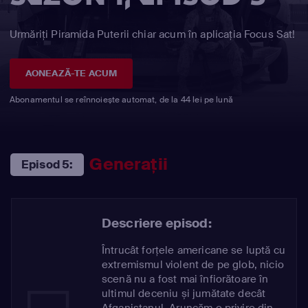
Urmăriți Piramida Puterii chiar acum în aplicația Focus Sat!
AONEAZĂ-TE ACUM
Abonamentul se reînnoiește automat, de la 44 lei pe lună
Generaţii
Episod 5:
Descriere episod:
Întrucât forțele americane se luptă cu
extremismul violent de pe glob, nicio
scenă nu a fost mai înfiorătoare în
ultimul deceniu și jumătate decât
Afganistanul. Aruncăm o privire din