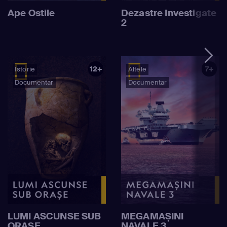
Ape Ostile
Dezastre Investigate
2
12+
7+
Istorie
Altele
Documentar
Documentar
LUMI ASCUNSE SUB
MEGAMAȘINI
ORAȘE
NAVALE 3