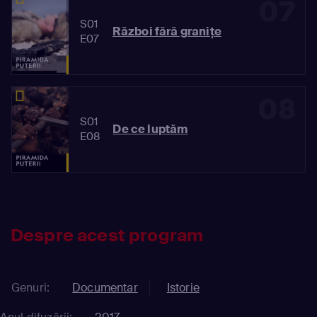
07
S01
Război fără graniţe
E07
08
S01
De ce luptăm
E08
Despre acest program
Genuri:
Documentar
Istorie