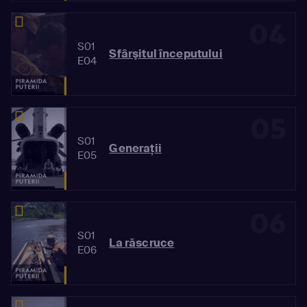
04
S01
Sfârşitul începutului
E04
05
S01
Generaţii
E05
06
S01
La răscruce
E06