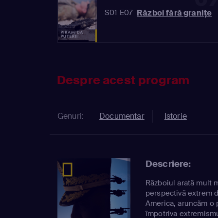
Război fără graniţe
S01 E07
Despre acest program
Genuri:
Documentar
Istorie
Descriere:
Războiul arată mult ma
perspectivă extrem de
America, aruncăm o pr
împotriva extremismu