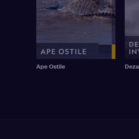
Ape Ostile
Deza