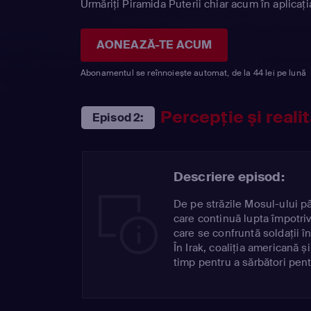
Urmăriți Piramida Puterii chiar acum în aplicaț
AONEAZĂ-TE ACUM
Abonamentul se reînnoiește automat, de la 44 lei pe lună
Percepţie şi reali
Episod 2:
Descriere episod:
De pe străzile Mosul-ului p
care continuă lupta împotriv
care se confruntă soldații î
În Irak, coaliția americană ș
timp pentru a sărbători pent