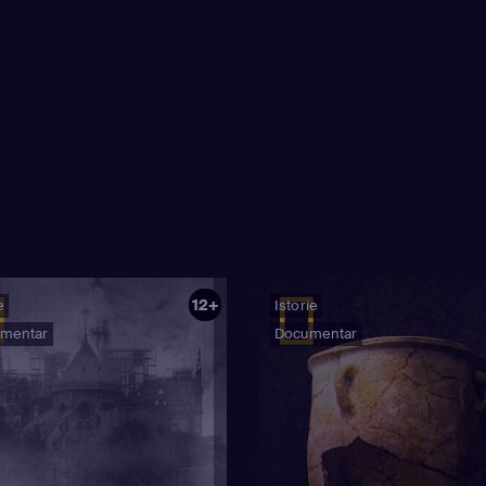
12+
e
Istorie
mentar
Documentar