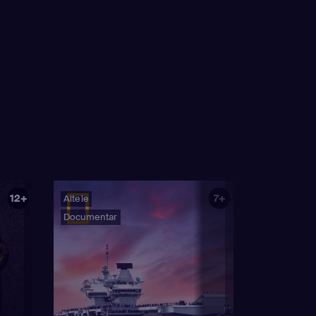
12+
7+
Altele
Documentar