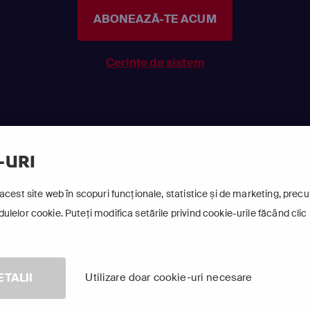
ABONEAZĂ-TE ACUM
Cerințe de sistem
-URI
acest site web în scopuri funcționale, statistice și de marketing, precum
lelor cookie. Puteți modifica setările privind cookie-urile făcând clic 
©
2026 Canal+ Luxembourg S. à r.l. - Toate drepturile rezervate
cus Sat este o marcă înregistrată aparținând Canal+ Luxembourg S. à r
ETALII
Utilizare doar cookie-uri necesare
e Albert Borschette 4, L-1246 Luxemburg | R.C.S. Luxemburg: B 87.