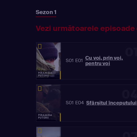
Sezon 1
Vezi următoarele episoade 
0
Cu voi, prin voi,
S01 E01
pentru voi
0
Sfârşitul începutului
S01 E04
0