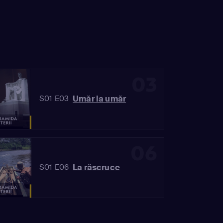
03
Umăr la umăr
S01 E03
06
La răscruce
S01 E06