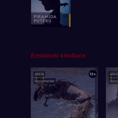
Emisiuni similare
12+
Altele
Altel
Documentar
Docu