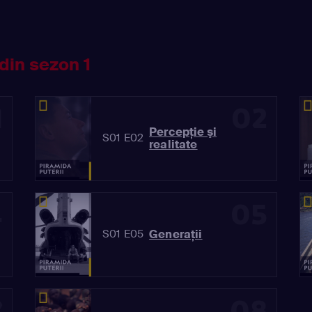
din sezon 1
1
02
Percepţie şi
S01 E02
realitate
4
05
Generaţii
S01 E05
7
08