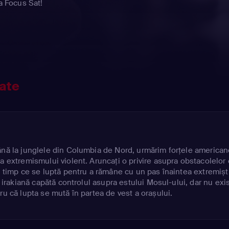
ia Focus Sat!
tate
ână la junglele din Columbia de Nord, urmărim forțele america
a extremismului violent. Aruncați o privire asupra obstacolelor
n timp ce se luptă pentru a rămâne cu un pas înaintea extremiști
i irakiană capătă controlul asupra estului Mosul-ului, dar nu exi
ru că lupta se mută în partea de vest a orașului.