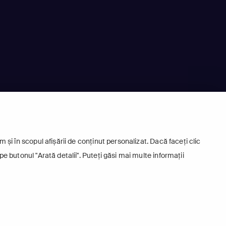
 și în scopul afișării de conținut personalizat. Dacă faceți clic
pe butonul "Arată detalii". Puteți găsi mai multe informații
.l.
905