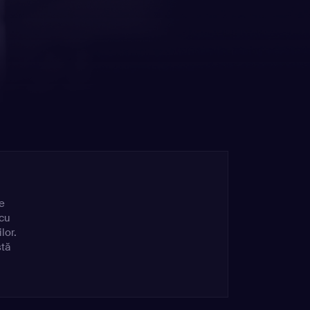
ne
 cu
lor.
stă