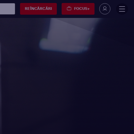
REÎNCĂRCĂRI
FOCUS+