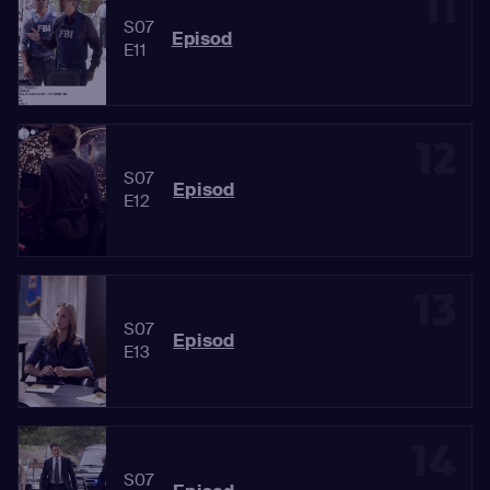
11
S07
Episod
E11
12
S07
Episod
E12
13
S07
Episod
E13
14
S07