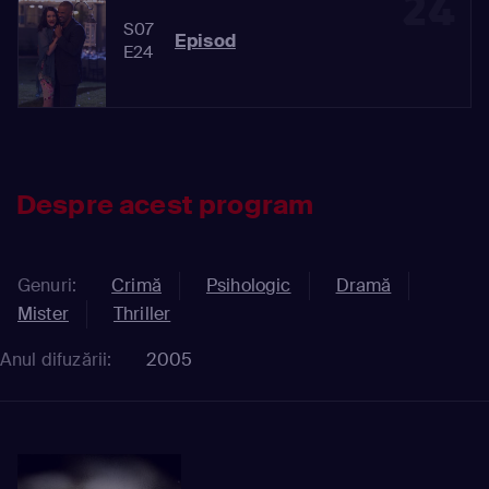
24
S07
Episod
E24
Despre acest program
Genuri:
Crimă
Psihologic
Dramă
Mister
Thriller
Anul difuzării:
2005