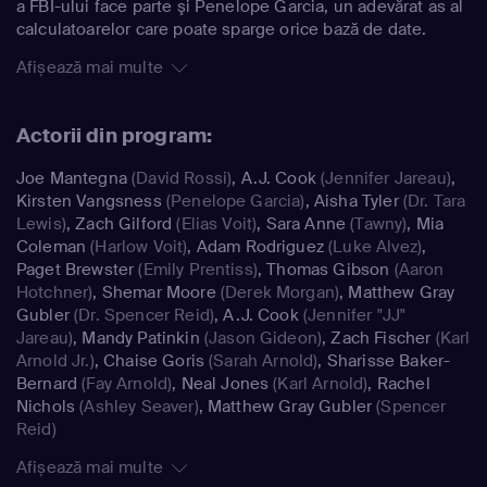
a FBI-ului face parte şi Penelope Garcia, un adevărat as al
calculatoarelor care poate sparge orice bază de date.
Afișează mai multe
Actorii din program:
Joe Mantegna
(David Rossi)
,
A.J. Cook
(Jennifer Jareau)
,
Kirsten Vangsness
(Penelope Garcia)
,
Aisha Tyler
(Dr. Tara
Lewis)
,
Zach Gilford
(Elias Voit)
,
Sara Anne
(Tawny)
,
Mia
Coleman
(Harlow Voit)
,
Adam Rodriguez
(Luke Alvez)
,
Paget Brewster
(Emily Prentiss)
,
Thomas Gibson
(Aaron
Hotchner)
,
Shemar Moore
(Derek Morgan)
,
Matthew Gray
Gubler
(Dr. Spencer Reid)
,
A.J. Cook
(Jennifer "JJ"
Jareau)
,
Mandy Patinkin
(Jason Gideon)
,
Zach Fischer
(Karl
Arnold Jr.)
,
Chaise Goris
(Sarah Arnold)
,
Sharisse Baker-
Bernard
(Fay Arnold)
,
Neal Jones
(Karl Arnold)
,
Rachel
Nichols
(Ashley Seaver)
,
Matthew Gray Gubler
(Spencer
Reid)
Afișează mai multe