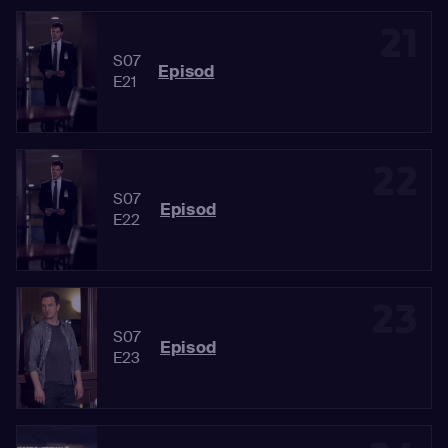
21
S07
Episod
E21
22
S07
Episod
E22
23
S07
Episod
E23