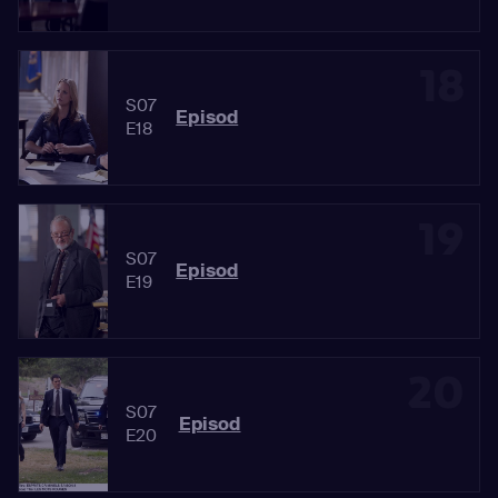
18
S07
Episod
E18
19
S07
Episod
E19
20
S07
Episod
E20