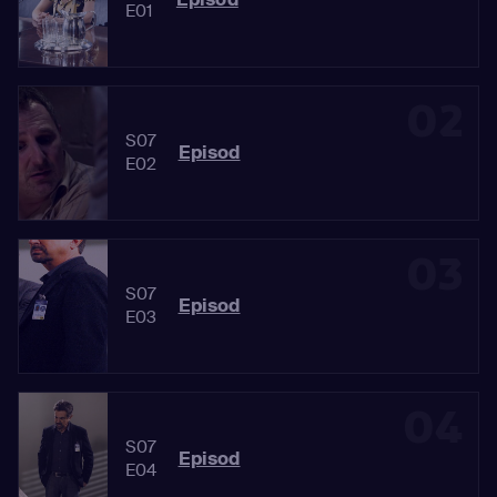
E01
02
S07
Episod
E02
03
S07
Episod
E03
04
S07
Episod
E04