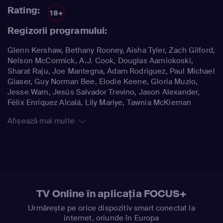
Rating:
18+
Regizorii programului:
Glenn Kershaw, Bethany Rooney, Aisha Tyler, Zach Gilford,
Nelson McCormick, A.J. Cook, Douglas Aarniokoski,
Sharat Raju, Joe Mantegna, Adam Rodriguez, Paul Michael
Glaser, Guy Norman Bee, Elodie Keene, Gloria Muzio,
Jesse Warn, Jesús Salvador Trevino, Jason Alexander,
Félix Enríquez Alcalá, Lily Mariye, Tawnia McKiernan
Afișează mai multe
TV Online în aplicația FOCUS+
Urmărește pe orice dispozitiv smart conectat la
internet, oriunde în Europa