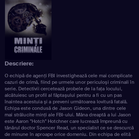
Descriere:
O echipă de agenţi FBI investighează cele mai complicate
cazuri de crimă, fiind pe urmele unor periculoşi criminali în
serie. Detectivii cercetează probele de la faţa locului,
alcătuiesc un profil al făptaşului pentru a fi cu un pas
înaintea acestuia şi a preveni următoarea lovitură fatală.
Echipa este condusă de Jason Gideon, una dintre cele
mai strălucite minţi ale FBI-ului. Mâna dreaptă a lui Jason
este Aaron "Hotch" Hotchner care lucrează împreună cu
tânărul doctor Spencer Read, un specialist ce se descurcă
de minune în aproape orice domeniu. Din echipa de elită