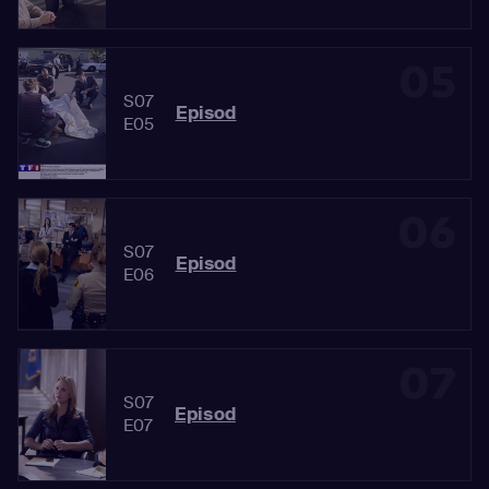
05
S07
Episod
E05
06
S07
Episod
E06
07
S07
Episod
E07