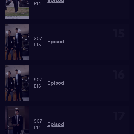
Episod
E14
15
S07
Episod
E15
16
S07
Episod
E16
17
S07
Episod
E17