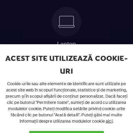
Laptop
Intră în pat și urmărește acel episod incitant.
ACEST SITE UTILIZEAZĂ COOKIE-
URI
ABONEAZĂ-TE ACUM
Cookie-urile sau alte elemente de identificare sunt utilizate pe
acest site web în scopuri funcționale, statistice și de marketing,
Cerințe de sistem
precum și în scopul afișării de conținut personalizat. Dacă faceți
clic pe butonul "Permitere toate", sunteți de acord cu utilizarea
modulelor cookie. Puteți modifica setările privind cookie-urile
făcând clic pe butonul "Arată detalii". Puteți găsi mai multe
informații despre utilizarea modulelor cookie
aici
.