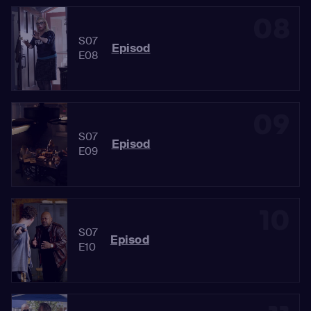
08
S07
Episod
E08
09
S07
Episod
E09
10
S07
Episod
E10