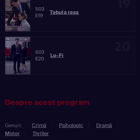
19
S03
Tabula rasa
E19
20
S03
Lo-Fi
E20
Despre acest program
Genuri:
Crimă
Psihologic
Dramă
Mister
Thriller