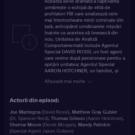
Această serie dramatică captivantă
urmărește o echipă de elită de
profilatori FBI care analizează cele
mai întortocheate minți criminale din
țară, anticipând următoarele mișcări
înainte ca acestea să lovească din
nou. Unitatea de Analiză
Comportamentală include Agentul
Special DAVID ROSSI, un fost agent
care revine după pensionare pentru a
sprijini unitatea; Agentul Special
AARON HOTCHNER, un familist, și
Agentul Special DEREK MORGAN, un
Afișează mai multe
expert în crime obsesive. Fiecare
membru aduce expertiza sa unică,
încercând să identifice motivațiile
Actorii din episod:
prădătorilor și factorii declanșatori
emoționali, în încercarea de a-i opri.
Joe Mantegna
(David Rossi)
,
Matthew Gray Gubler
(Dr. Spencer Reid)
,
Thomas Gibson
(Aaron Hotchner)
,
Shemar Moore
(Derek Morgan)
,
Mandy Patinkin
(Special Agent Jason Gideon)