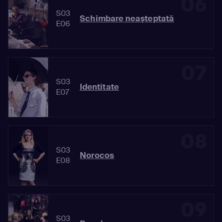
06
S03
Schimbare neaşteptată
E06
07
S03
Identitate
E07
08
S03
Norocos
E08
09
S03