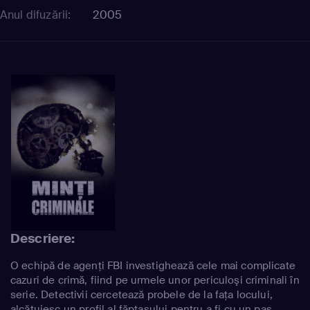
Anul difuzării:
2005
Descriere:
O echipă de agenţi FBI investighează cele mai complicate
cazuri de crimă, fiind pe urmele unor periculoşi criminali în
serie. Detectivii cercetează probele de la faţa locului,
alcătuiesc un profil al făptaşului pentru a fi cu un pas