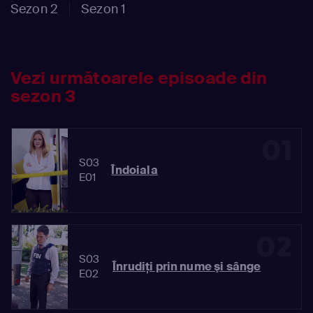
Sezon 2
Sezon 1
Vezi următoarele episoade din
sezon 3
01
S03
Îndoiala
E01
02
S03
Înrudiţi prin nume şi sânge
E02