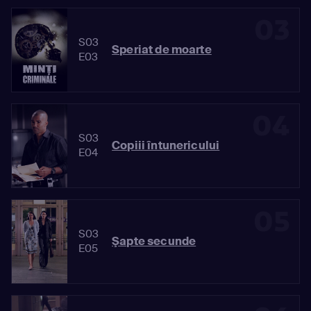
03
S03
Speriat de moarte
E03
04
S03
Copiii întunericului
E04
05
S03
Şapte secunde
E05