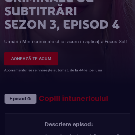
SUBTITRĂRI
SEZON 3, EPISOD 4
Urmăriți Minţi criminale chiar acum în aplicația Focus Sat!
AONEAZĂ-TE ACUM
Abonamentul se reînnoiește automat, de la 44 lei pe lună
Copiii întunericului
Episod 4:
Descriere episod: