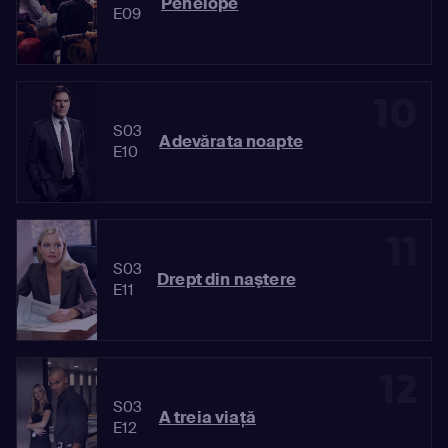
Penelope
E09
10
S03
Adevărata noapte
E10
11
S03
Drept din naştere
E11
12
S03
A treia viaţă
E12