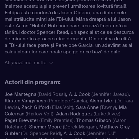
înaintea acestuia şi a preveni următoarea lovitură fatală.
Echipa este condusă de Jason Gideon, una dintre cele
mai strălucite minţi ale FBI-ului. Mâna dreaptă a lui Jason
este Aaron "Hotch" Hotchner care lucrează împreună cu
tânărul doctor Spencer Read, un specialist ce se descurcă
de minune în aproape orice domeniu. Din echipa de elită
a FBI-ului face parte şi Penelope Garcia, un adevărat as al
calculatoarelor care poate sparge orice bază de date.
Afișează mai multe
Actorii din program:
Joe Mantegna
(David Rossi)
,
A.J. Cook
(Jennifer Jareau)
,
Kirsten Vangsness
(Penelope Garcia)
,
Aisha Tyler
(Dr. Tara
Lewis)
,
Zach Gilford
(Elias Voit)
,
Sara Anne
(Tawny)
,
Mia
Coleman
(Harlow Voit)
,
Adam Rodriguez
(Luke Alvez)
,
Paget Brewster
(Emily Prentiss)
,
Thomas Gibson
(Aaron
Hotchner)
,
Shemar Moore
(Derek Morgan)
,
Matthew Gray
Gubler
(Dr. Spencer Reid)
,
A.J. Cook
(Jennifer "JJ"