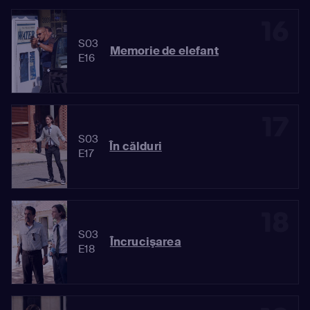
16
S03
Memorie de elefant
E16
17
S03
În călduri
E17
18
S03
Încrucişarea
E18