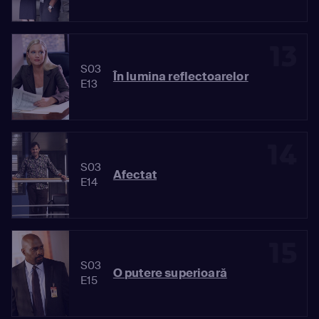
13
S03
În lumina reflectoarelor
E13
14
S03
Afectat
E14
15
S03
O putere superioară
E15