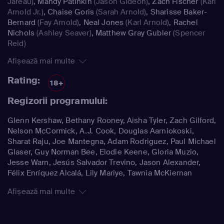
Jareau)
,
Mandy Patinkin
(Jason Gideon)
,
Zach Fischer
(Karl
Arnold Jr.)
,
Chaise Goris
(Sarah Arnold)
,
Sharisse Baker-
Bernard
(Fay Arnold)
,
Neal Jones
(Karl Arnold)
,
Rachel
Nichols
(Ashley Seaver)
,
Matthew Gray Gubler
(Spencer
Reid)
Afișează mai multe
Rating:
18+
Regizorii programului:
Glenn Kershaw, Bethany Rooney, Aisha Tyler, Zach Gilford,
Nelson McCormick, A.J. Cook, Douglas Aarniokoski,
Sharat Raju, Joe Mantegna, Adam Rodriguez, Paul Michael
Glaser, Guy Norman Bee, Elodie Keene, Gloria Muzio,
Jesse Warn, Jesús Salvador Trevino, Jason Alexander,
Félix Enríquez Alcalá, Lily Mariye, Tawnia McKiernan
Afișează mai multe