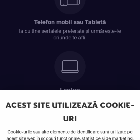
Telefon mobil sau Tabletă
Ia cu tine serialele preferate și urmărește-le
oriunde te afli.
Laptop
Intră în pat și urmărește acel episod incitant.
ACEST SITE UTILIZEAZĂ COOKIE-
URI
ABONEAZĂ-TE ACUM
Cookie-urile sau alte elemente de identificare sunt utilizate pe
acest site web în scopuri funcționale, statistice și de marketing,
Cerințe de sistem