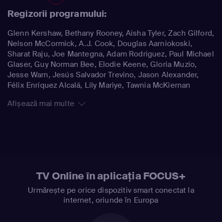
Regizorii programului:
Glenn Kershaw, Bethany Rooney, Aisha Tyler, Zach Gilford,
Nelson McCormick, A.J. Cook, Douglas Aarniokoski,
Sharat Raju, Joe Mantegna, Adam Rodriguez, Paul Michael
Glaser, Guy Norman Bee, Elodie Keene, Gloria Muzio,
Jesse Warn, Jesús Salvador Trevino, Jason Alexander,
Félix Enríquez Alcalá, Lily Mariye, Tawnia McKiernan
Afișează mai multe
TV Online în aplicația FOCUS+
Urmărește pe orice dispozitiv smart conectat la
internet, oriunde în Europa