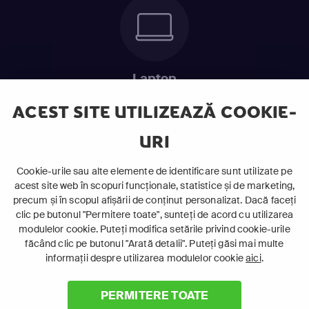
Laptop
Intră în pat și urmărește acel episod incitant.
ACEST SITE UTILIZEAZĂ COOKIE-
URI
ABONEAZĂ-TE ACUM
Cookie-urile sau alte elemente de identificare sunt utilizate pe
acest site web în scopuri funcționale, statistice și de marketing,
Cerințe de sistem
precum și în scopul afișării de conținut personalizat. Dacă faceți
clic pe butonul "Permitere toate", sunteți de acord cu utilizarea
modulelor cookie. Puteți modifica setările privind cookie-urile
făcând clic pe butonul "Arată detalii". Puteți găsi mai multe
informații despre utilizarea modulelor cookie
aici
.
PERMITERE TOATE
©
2026 Canal+ Luxembourg S. à r.l. - Toate drepturile rezervate