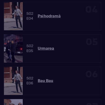
04
S02
Psihodramă
E04
05
S02
Urmarea
E05
06
S02
Bau Bau
E06