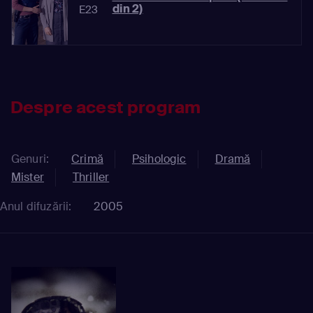
din 2)
E23
Despre acest program
Genuri:
Crimă
Psihologic
Dramă
Mister
Thriller
Anul difuzării:
2005