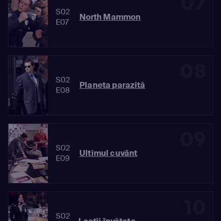
07
S02
North Mammon
E07
08
S02
Planeta parazită
E08
09
S02
Ultimul cuvânt
E09
10
S02