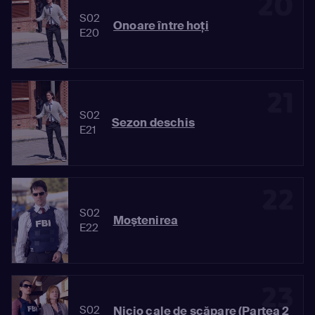
20
S02
Onoare între hoţi
E20
21
S02
Sezon deschis
E21
22
S02
Moştenirea
E22
23
S02
Nicio cale de scăpare (Partea 2