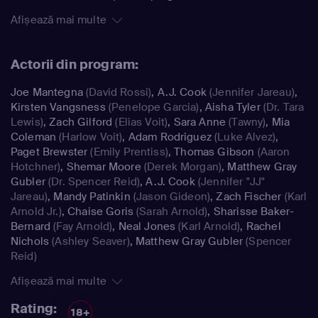
Afișează mai multe
Actorii din program:
Joe Mantegna
(David Rossi)
,
A.J. Cook
(Jennifer Jareau)
,
Kirsten Vangsness
(Penelope Garcia)
,
Aisha Tyler
(Dr. Tara
Lewis)
,
Zach Gilford
(Elias Voit)
,
Sara Anne
(Tawny)
,
Mia
Coleman
(Harlow Voit)
,
Adam Rodriguez
(Luke Alvez)
,
Paget Brewster
(Emily Prentiss)
,
Thomas Gibson
(Aaron
Hotchner)
,
Shemar Moore
(Derek Morgan)
,
Matthew Gray
Gubler
(Dr. Spencer Reid)
,
A.J. Cook
(Jennifer "JJ"
Jareau)
,
Mandy Patinkin
(Jason Gideon)
,
Zach Fischer
(Karl
Arnold Jr.)
,
Chaise Goris
(Sarah Arnold)
,
Sharisse Baker-
Bernard
(Fay Arnold)
,
Neal Jones
(Karl Arnold)
,
Rachel
Nichols
(Ashley Seaver)
,
Matthew Gray Gubler
(Spencer
Reid)
Afișează mai multe
Rating:
18+