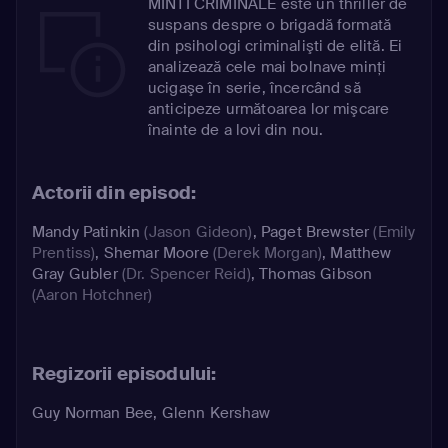
MINTI CRIMINALE este un thriller de
suspans despre o brigadă formată
din psihologi criminalişti de elită. Ei
analizează cele mai bolnave minţi
ucigaşe în serie, încercând să
anticipeze următoarea lor mişcare
înainte de a lovi din nou.
Actorii din episod:
Mandy Patinkin
(Jason Gideon)
,
Paget Brewster
(Emily
Prentiss)
,
Shemar Moore
(Derek Morgan)
,
Matthew
Gray Gubler
(Dr. Spencer Reid)
,
Thomas Gibson
(Aaron Hotchner)
Regizorii episodului:
Guy Norman Bee, Glenn Kershaw