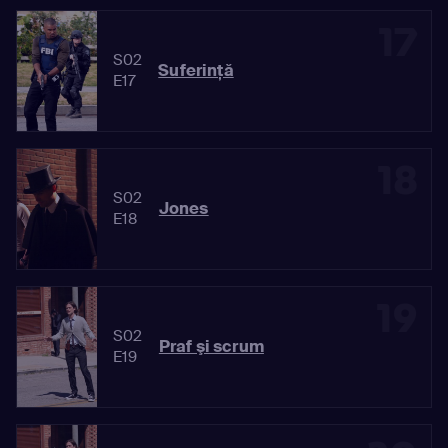
17
S02
Suferinţă
E17
18
S02
Jones
E18
19
S02
Praf şi scrum
E19