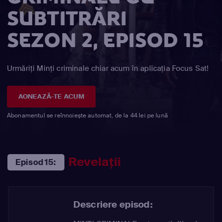
SUBTITRĂRI
SEZON 2, EPISOD 15
Urmăriți Minţi criminale chiar acum în aplicația Focus Sat!
AONEAZĂ-TE ACUM
Abonamentul se reînnoiește automat, de la 44 lei pe lună
Revelaţii
Episod 15:
Descriere episod: