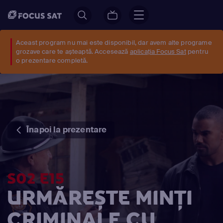
Aceast program nu mai este disponibil, dar avem alte programe
grozave care te așteaptă. Accesează
aplicația Focus Sat
pentru
o prezentare completă.
Înapoi la prezentare
S02 E15
URMĂREȘTE MINŢI
CRIMINALE CU