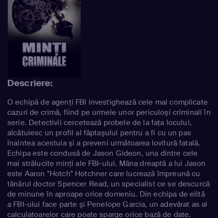
Descriere:
O echipă de agenţi FBI investighează cele mai complicate
cazuri de crimă, fiind pe urmele unor periculoşi criminali în
serie. Detectivii cercetează probele de la faţa locului,
alcătuiesc un profil al făptaşului pentru a fi cu un pas
înaintea acestuia şi a preveni următoarea lovitură fatală.
Echipa este condusă de Jason Gideon, una dintre cele
mai strălucite minţi ale FBI-ului. Mâna dreaptă a lui Jason
este Aaron "Hotch" Hotchner care lucrează împreună cu
tânărul doctor Spencer Read, un specialist ce se descurcă
de minune în aproape orice domeniu. Din echipa de elită
a FBI-ului face parte şi Penelope Garcia, un adevărat as al
calculatoarelor care poate sparge orice bază de date.