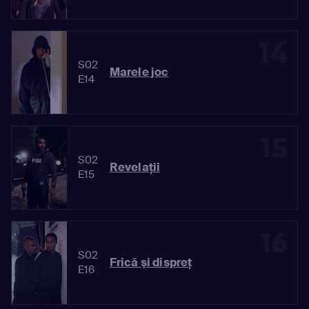
14
S02
Marele joc
E14
15
S02
Revelaţii
E15
16
S02
Frică şi dispreţ
E16