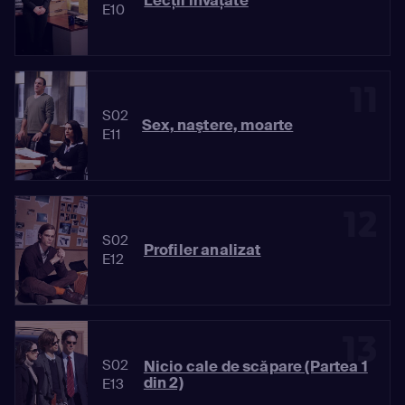
Lecţii învăţate
E10
11
S02
Sex, naştere, moarte
E11
12
S02
Profiler analizat
E12
13
S02
Nicio cale de scăpare (Partea 1
din 2)
E13