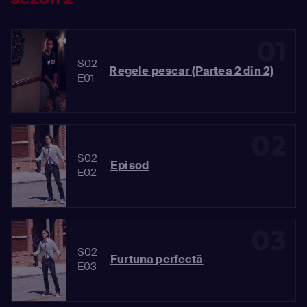
01
S02
Regele pescar (Partea 2 din 2)
E01
02
S02
Episod
E02
03
S02
Furtuna perfectă
E03