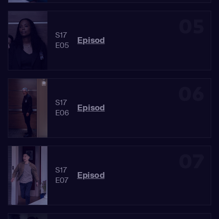
05
S17
Episod
E05
06
S17
Episod
E06
07
S17
Episod
E07