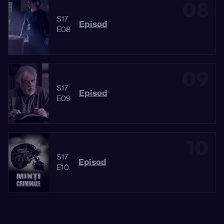
08
S17
Episod
E08
09
S17
Episod
E09
10
S17
Episod
E10