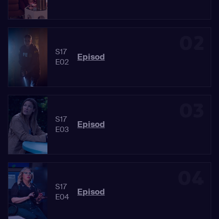
02
S17
Episod
E02
03
S17
Episod
E03
04
S17
Episod
E04