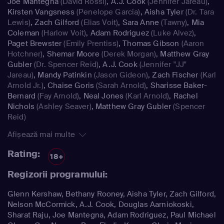
Joe Mantegna
(David Rossi)
,
A.J. Cook
(Jennifer Jareau)
,
Kirsten Vangsness
(Penelope Garcia)
,
Aisha Tyler
(Dr. Tara
Lewis)
,
Zach Gilford
(Elias Voit)
,
Sara Anne
(Tawny)
,
Mia
Coleman
(Harlow Voit)
,
Adam Rodriguez
(Luke Alvez)
,
Paget Brewster
(Emily Prentiss)
,
Thomas Gibson
(Aaron
Hotchner)
,
Shemar Moore
(Derek Morgan)
,
Matthew Gray
Gubler
(Dr. Spencer Reid)
,
A.J. Cook
(Jennifer "JJ"
Jareau)
,
Mandy Patinkin
(Jason Gideon)
,
Zach Fischer
(Karl
Arnold Jr.)
,
Chaise Goris
(Sarah Arnold)
,
Sharisse Baker-
Bernard
(Fay Arnold)
,
Neal Jones
(Karl Arnold)
,
Rachel
Nichols
(Ashley Seaver)
,
Matthew Gray Gubler
(Spencer
Reid)
Afișează mai multe
Rating:
18+
Regizorii programului:
Glenn Kershaw, Bethany Rooney, Aisha Tyler, Zach Gilford,
Nelson McCormick, A.J. Cook, Douglas Aarniokoski,
Sharat Raju, Joe Mantegna, Adam Rodriguez, Paul Michael