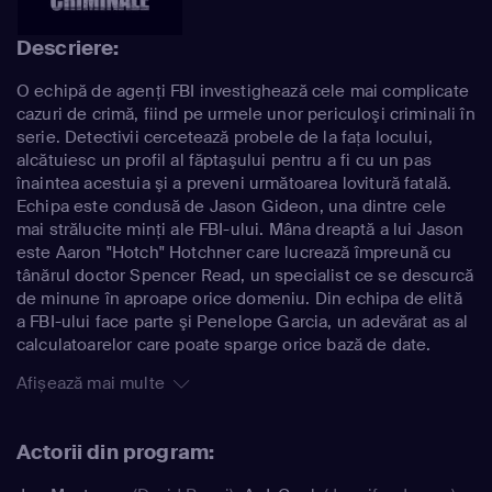
Descriere:
O echipă de agenţi FBI investighează cele mai complicate
cazuri de crimă, fiind pe urmele unor periculoşi criminali în
serie. Detectivii cercetează probele de la faţa locului,
alcătuiesc un profil al făptaşului pentru a fi cu un pas
înaintea acestuia şi a preveni următoarea lovitură fatală.
Echipa este condusă de Jason Gideon, una dintre cele
mai strălucite minţi ale FBI-ului. Mâna dreaptă a lui Jason
este Aaron "Hotch" Hotchner care lucrează împreună cu
tânărul doctor Spencer Read, un specialist ce se descurcă
de minune în aproape orice domeniu. Din echipa de elită
a FBI-ului face parte şi Penelope Garcia, un adevărat as al
calculatoarelor care poate sparge orice bază de date.
Afișează mai multe
Actorii din program: